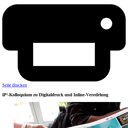
Seite drucken
iP³-Kolloquium zu Digitaldruck und Inline-Veredelung