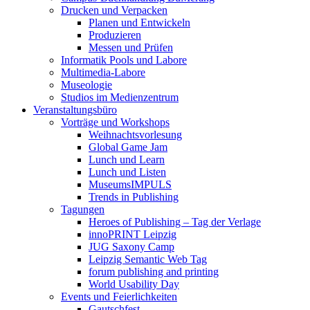
Drucken und Verpacken
Planen und Entwickeln
Produzieren
Messen und Prüfen
Informatik Pools und Labore
Multimedia-Labore
Museologie
Studios im Medienzentrum
Veranstaltungsbüro
Vorträge und Workshops
Weihnachtsvorlesung
Global Game Jam
Lunch und Learn
Lunch und Listen
MuseumsIMPULS
Trends in Publishing
Tagungen
Heroes of Publishing – Tag der Verlage
innoPRINT Leipzig
JUG Saxony Camp
Leipzig Semantic Web Tag
forum publishing and printing
World Usability Day
Events und Feierlichkeiten
Gautschfest