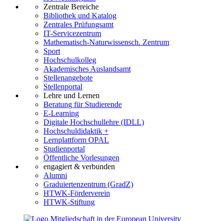
Zentrale Bereiche
Bibliothek und Katalog
Zentrales Prüfungsamt
IT-Servicezentrum
Mathematisch-Naturwissensch. Zentrum
Sport
Hochschulkolleg
Akademisches Auslandsamt
Stellenangebote
Stellenportal
Lehre und Lernen
Beratung für Studierende
E-Learning
Digitale Hochschullehre (IDLL)
Hochschuldidaktik +
Lernplattform OPAL
Studienportal
Öffentliche Vorlesungen
engagiert & verbunden
Alumni
Graduiertenzentrum (GradZ)
HTWK-Förderverein
HTWK-Stiftung