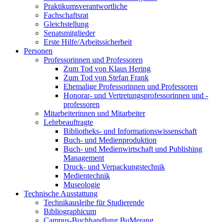
Praktikumsverantwortliche
Fachschaftsrat
Gleichstellung
Senatsmitglieder
Erste Hilfe/Arbeitssicherheit
Personen
Professorinnen und Professoren
Zum Tod von Klaus Hering
Zum Tod von Stefan Frank
Ehemalige Professorinnen und Professoren
Honorar- und Vertretungsprofessorinnen und -
professoren
Mitarbeiterinnen und Mitarbeiter
Lehrbeauftragte
Bibliotheks- und Informationswissenschaft
Buch- und Medienproduktion
Buch- und Medienwirtschaft und Publishing
Management
Druck- und Verpackungstechnik
Medientechnik
Museologie
Technische Ausstattung
Technikausleihe für Studierende
Bibliographicum
Campus-Buchhandlung BuMerang