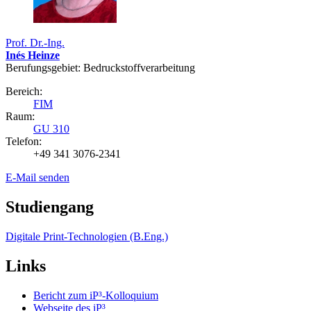
Prof. Dr.-Ing.
Inés Heinze
Berufungsgebiet: Bedruck­stoff­verarbeitung
Bereich:
FIM
Raum:
GU 310
Telefon:
+49 341 3076-2341
E-Mail senden
Studiengang
Digitale Print-Technologien (B.Eng.)
Links
Bericht zum iP³-Kolloquium
Webseite des iP³