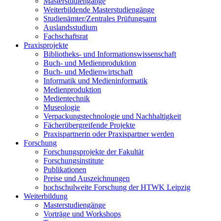
Masterstudiengänge
Weiterbildende Masterstudiengänge
Studienämter/Zentrales Prüfungsamt
Auslandsstudium
Fachschaftsrat
Praxisprojekte
Bibliotheks- und Informationswissenschaft
Buch- und Medienproduktion
Buch- und Medienwirtschaft
Informatik und Medieninformatik
Medienproduktion
Medientechnik
Museologie
Verpackungstechnologie und Nachhaltigkeit
Fächerübergreifende Projekte
Praxispartnerin oder Praxispartner werden
Forschung
Forschungsprojekte der Fakultät
Forschungsinstitute
Publikationen
Preise und Auszeichnungen
hochschulweite Forschung der HTWK Leipzig
Weiterbildung
Masterstudiengänge
Vorträge und Workshops