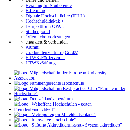
Lehre und Lernen
Beratung für Studierende
E-Learning
Digitale Hochschullehre (IDLL)
Hochschuldidaktik +
Lernplattform OPAL
Studienportal
Öffentliche Vorlesungen
engagiert & verbunden
Alumni
Graduiertenzentrum (GradZ)
HTWK-Förderverein
HTWK-Stiftung