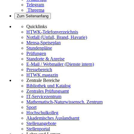
Telegram
Threema
Zum Seitenanfang
Quicklinks
HTWK-Telefonverzeichnis
Notfall (Unfall, Brand, Havarie)
Mensa-Speiseplan
Stundenpläne
Prüfungen
Standorte & Anreise
E-Mail / Webmailer (Dienste intern)
Pressebereich
HTWK.magazin
Zentrale Bereiche
Bibliothek und Katalog
Zentrales Prüfungsamt
IT-Servicezentrum
Mathematisch-Naturwissensch. Zentrum
Sport
Hochschulkolleg
Akademisches Auslandsamt
Stellenangebote
Stellenportal