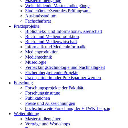
Masterstudiengänge
Weiterbildende Masterstudiengänge
Studienämter/Zentrales Prüfungsamt
Auslandsstudium
Fachschaftsrat
Praxisprojekte
Bibliotheks- und Informationswissenschaft
Buch- und Medienproduktion
Buch- und Medienwirtschaft
Informatik und Medieninformatik
Medienproduktion
Medientechnik
Museologie
Verpackungstechnologie und Nachhaltigkeit
Fächerübergreifende Projekte
Praxispartnerin oder Praxispartner werden
Forschung
Forschungsprojekte der Fakultät
Forschungsinstitute
Publikationen
Preise und Auszeichnungen
hochschulweite Forschung der HTWK Leipzig
Weiterbildung
Masterstudiengänge
Vorträge und Workshops