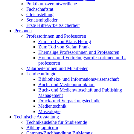
Praktikumsverantwortliche
Fachschaftsrat
Gleichstellung
Senatsmitglieder
Erste Hilfe/Arbeitssicherheit
Personen
Professorinnen und Professoren
Zum Tod von Klaus Hering
Zum Tod von Stefan Frank
Ehemalige Professorinnen und Professoren
Honorar- und Vertretungsprofessorinnen und -
professoren
Mitarbeiterinnen und Mitarbeiter
Lehrbeauftragte
Bibliotheks- und Informationswissenschaft
Buch- und Medienproduktion
Buch- und Medienwirtschaft und Publishing
Management
Druck- und Verpackungstechnik
Medientechnik
Museologie
Technische Ausstattung
Technikausleihe für Studierende
Bibliographicum
Campus-Buchhandlung BuMerang