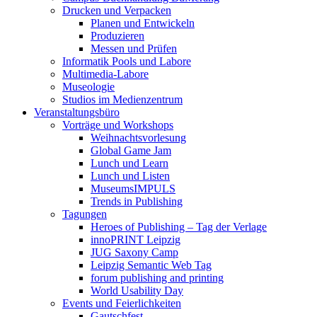
Drucken und Verpacken
Planen und Entwickeln
Produzieren
Messen und Prüfen
Informatik Pools und Labore
Multimedia-Labore
Museologie
Studios im Medienzentrum
Veranstaltungsbüro
Vorträge und Workshops
Weihnachtsvorlesung
Global Game Jam
Lunch und Learn
Lunch und Listen
MuseumsIMPULS
Trends in Publishing
Tagungen
Heroes of Publishing – Tag der Verlage
innoPRINT Leipzig
JUG Saxony Camp
Leipzig Semantic Web Tag
forum publishing and printing
World Usability Day
Events und Feierlichkeiten
Gautschfest