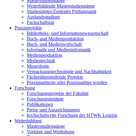
Masterstudiengänge
Weiterbildende Masterstudiengänge
Studienämter/Zentrales Prüfungsamt
Auslandsstudium
Fachschaftsrat
Praxisprojekte
Bibliotheks- und Informationswissenschaft
Buch- und Medienproduktion
Buch- und Medienwirtschaft
Informatik und Medieninformatik
Medienproduktion
Medientechnik
Museologie
Verpackungstechnologie und Nachhaltigkeit
Fächerübergreifende Projekte
Praxispartnerin oder Praxispartner werden
Forschung
Forschungsprojekte der Fakultät
Forschungsinstitute
Publikationen
Preise und Auszeichnungen
hochschulweite Forschung der HTWK Leipzig
Weiterbildung
Masterstudiengänge
Vorträge und Workshops