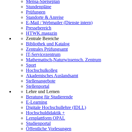
Mensa-Speiseplan
Stundenpläne
Prüfungen
Standorte & Anreise
E-Mail / Webmailer (Dienste intern)
Pressebereich
HTWK.magazin
Zentrale Bereiche
Bibliothek und Katalog
Zentrales Prüfungsamt
IT-Servicezentrum
Mathematisch-Naturwissensch. Zentrum
Sport
Hochschulkolleg
Akademisches Auslandsamt
Stellenangebote
Stellenportal
Lehre und Lernen
Beratung für Studierende
E-Learning
Digitale Hochschullehre (IDLL)
Hochschuldidaktik +
Lernplattform OPAL
Studienportal
Öffentliche Vorlesungen