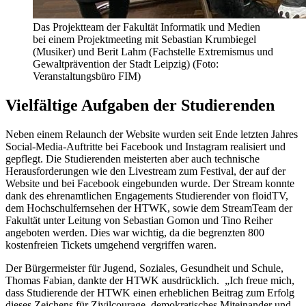
Das Projektteam der Fakultät Informatik und Medien
bei einem Projektmeeting mit Sebastian Krumbiegel
(Musiker) und Berit Lahm (Fachstelle Extremismus und
Gewaltprävention der Stadt Leipzig) (Foto:
Veranstaltungsbüro FIM)
Vielfältige Aufgaben der Studierenden
Neben einem Relaunch der Website wurden seit Ende letzten Jahres
Social-Media-Auftritte bei Facebook und Instagram realisiert und
gepflegt. Die Studierenden meisterten aber auch technische
Herausforderungen wie den Livestream zum Festival, der auf der
Website und bei Facebook eingebunden wurde. Der Stream konnte
dank des ehrenamtlichen Engagements Studierender von floidTV,
dem Hochschulfernsehen der HTWK, sowie dem StreamTeam der
Fakultät unter Leitung von Sebastian Gomon und Tino Reiher
angeboten werden. Dies war wichtig, da die begrenzten 800
kostenfreien Tickets umgehend vergriffen waren.
Der Bürgermeister für Jugend, Soziales, Gesundheit und Schule,
Thomas Fabian, dankte der HTWK ausdrücklich. „Ich freue mich,
dass Studierende der HTWK einen erheblichen Beitrag zum Erfolg
dieses Zeichens für Zivilcourage, demokratisches Miteinander und