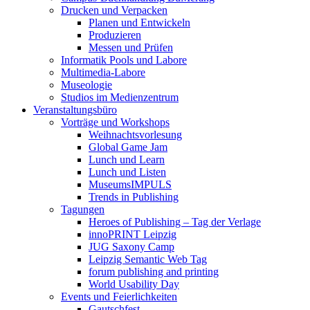
Drucken und Verpacken
Planen und Entwickeln
Produzieren
Messen und Prüfen
Informatik Pools und Labore
Multimedia-Labore
Museologie
Studios im Medienzentrum
Veranstaltungsbüro
Vorträge und Workshops
Weihnachtsvorlesung
Global Game Jam
Lunch und Learn
Lunch und Listen
MuseumsIMPULS
Trends in Publishing
Tagungen
Heroes of Publishing – Tag der Verlage
innoPRINT Leipzig
JUG Saxony Camp
Leipzig Semantic Web Tag
forum publishing and printing
World Usability Day
Events und Feierlichkeiten
Gautschfest