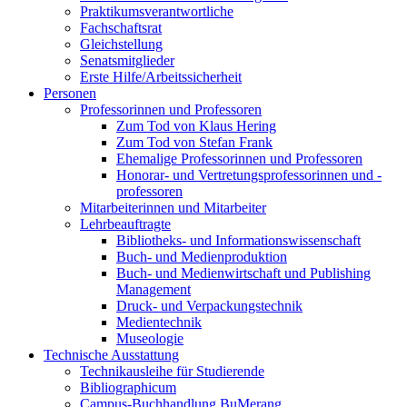
Praktikumsverantwortliche
Fachschaftsrat
Gleichstellung
Senatsmitglieder
Erste Hilfe/Arbeitssicherheit
Personen
Professorinnen und Professoren
Zum Tod von Klaus Hering
Zum Tod von Stefan Frank
Ehemalige Professorinnen und Professoren
Honorar- und Vertretungsprofessorinnen und -
professoren
Mitarbeiterinnen und Mitarbeiter
Lehrbeauftragte
Bibliotheks- und Informationswissenschaft
Buch- und Medienproduktion
Buch- und Medienwirtschaft und Publishing
Management
Druck- und Verpackungstechnik
Medientechnik
Museologie
Technische Ausstattung
Technikausleihe für Studierende
Bibliographicum
Campus-Buchhandlung BuMerang