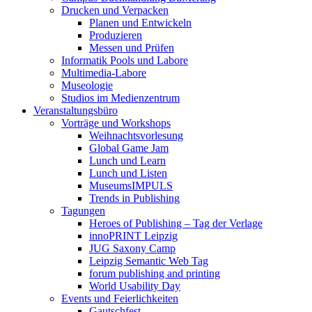
Drucken und Verpacken
Planen und Entwickeln
Produzieren
Messen und Prüfen
Informatik Pools und Labore
Multimedia-Labore
Museologie
Studios im Medienzentrum
Veranstaltungsbüro
Vorträge und Workshops
Weihnachtsvorlesung
Global Game Jam
Lunch und Learn
Lunch und Listen
MuseumsIMPULS
Trends in Publishing
Tagungen
Heroes of Publishing – Tag der Verlage
innoPRINT Leipzig
JUG Saxony Camp
Leipzig Semantic Web Tag
forum publishing and printing
World Usability Day
Events und Feierlichkeiten
Gautschfest