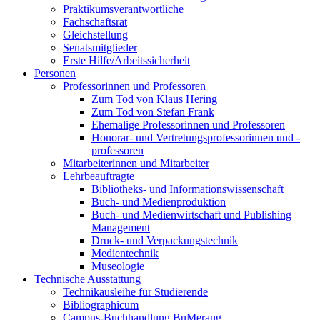
Praktikumsverantwortliche
Fachschaftsrat
Gleichstellung
Senatsmitglieder
Erste Hilfe/Arbeitssicherheit
Personen
Professorinnen und Professoren
Zum Tod von Klaus Hering
Zum Tod von Stefan Frank
Ehemalige Professorinnen und Professoren
Honorar- und Vertretungsprofessorinnen und -
professoren
Mitarbeiterinnen und Mitarbeiter
Lehrbeauftragte
Bibliotheks- und Informationswissenschaft
Buch- und Medienproduktion
Buch- und Medienwirtschaft und Publishing
Management
Druck- und Verpackungstechnik
Medientechnik
Museologie
Technische Ausstattung
Technikausleihe für Studierende
Bibliographicum
Campus-Buchhandlung BuMerang