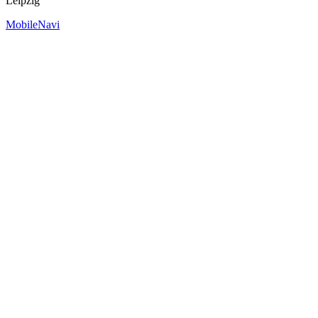
Leipzig
MobileNavi