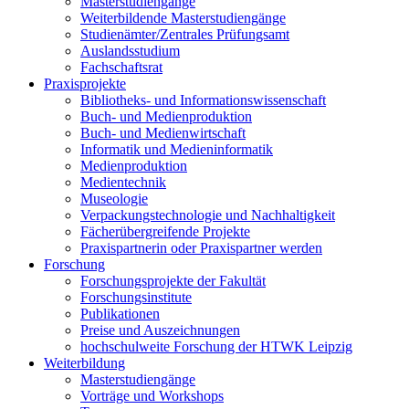
Masterstudiengänge
Weiterbildende Masterstudiengänge
Studienämter/Zentrales Prüfungsamt
Auslandsstudium
Fachschaftsrat
Praxisprojekte
Bibliotheks- und Informationswissenschaft
Buch- und Medienproduktion
Buch- und Medienwirtschaft
Informatik und Medieninformatik
Medienproduktion
Medientechnik
Museologie
Verpackungstechnologie und Nachhaltigkeit
Fächerübergreifende Projekte
Praxispartnerin oder Praxispartner werden
Forschung
Forschungsprojekte der Fakultät
Forschungsinstitute
Publikationen
Preise und Auszeichnungen
hochschulweite Forschung der HTWK Leipzig
Weiterbildung
Masterstudiengänge
Vorträge und Workshops