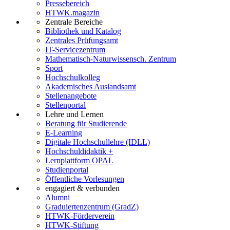
Pressebereich
HTWK.magazin
Zentrale Bereiche
Bibliothek und Katalog
Zentrales Prüfungsamt
IT-Servicezentrum
Mathematisch-Naturwissensch. Zentrum
Sport
Hochschulkolleg
Akademisches Auslandsamt
Stellenangebote
Stellenportal
Lehre und Lernen
Beratung für Studierende
E-Learning
Digitale Hochschullehre (IDLL)
Hochschuldidaktik +
Lernplattform OPAL
Studienportal
Öffentliche Vorlesungen
engagiert & verbunden
Alumni
Graduiertenzentrum (GradZ)
HTWK-Förderverein
HTWK-Stiftung