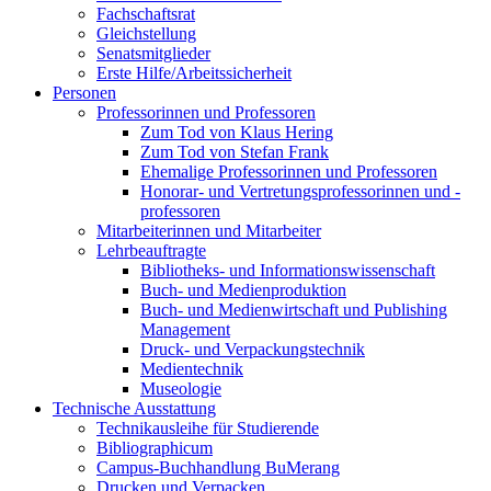
Fachschaftsrat
Gleichstellung
Senatsmitglieder
Erste Hilfe/Arbeitssicherheit
Personen
Professorinnen und Professoren
Zum Tod von Klaus Hering
Zum Tod von Stefan Frank
Ehemalige Professorinnen und Professoren
Honorar- und Vertretungsprofessorinnen und -
professoren
Mitarbeiterinnen und Mitarbeiter
Lehrbeauftragte
Bibliotheks- und Informationswissenschaft
Buch- und Medienproduktion
Buch- und Medienwirtschaft und Publishing
Management
Druck- und Verpackungstechnik
Medientechnik
Museologie
Technische Ausstattung
Technikausleihe für Studierende
Bibliographicum
Campus-Buchhandlung BuMerang
Drucken und Verpacken