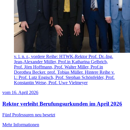
v. l. n. r., vordere Reihe: HTWK-Rektor Prof. Dr.-Ing.
Jean-Alexander Müller, Prof.in Katharina Gelbrich,
Prof. Jörn Hoffmann, Prof. Walter Miller, Prof.in
Dorothea Becker. prof. Tobias Müller. Hintere Reihe v.
l.: Prof. Lutz Engisch, Prof. Stephan Schönfelder, Prof.
Konstantin Weise, Prof. Uwe Vielmeyer
vom
16. April 2026
Rektor verleiht Berufungsurkunden im April 2026
Fünf Professuren neu besetzt
Mehr Informationen