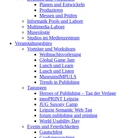
Planen und Entwickeln
Produzieren
Messen und Prüfen
Informatik Pools und Labore
Multimedia-Labore
Museologie
Studios im Medienzentrum
Veranstaltungsbüro
Vorträge und Workshops
Weihnachtsvorlesung
Global Game Jam
Lunch und Learn
Lunch und Listen
MuseumsIMPULS
Trends in Publishing
Tagungen
Heroes of Publishing – Tag der Verlage
innoPRINT Leipzig
JUG Saxony Camp
Leipzig Semantic Web Tag
forum publishing and printing
World Usability Day
Events und Feierlichkeiten
Gautschfest
Graduierungsfeier