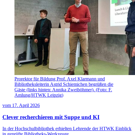
Prorektor für Bildung Prof. Axel Klarmann und
Bibliotheksleiterin Astrid Schiemichen begrüßen die
Gäste (links hinten: Annika Zweiböhmer). (Foto: F.
Amlung/HTWK Leipzig)
vom
17. April 2026
Clever recherchieren mit Suppe und KI
In der Hochschulbibliothek erhielten Lehrende der HTWK Einblick
in geprüfte Bibliotheks-Werkzeuge