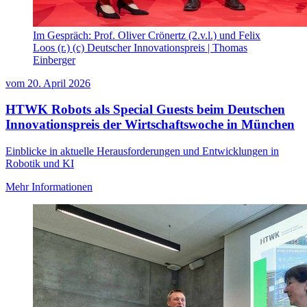
Im Gespräch: Prof. Oliver Crönertz (2.v.l.) und Felix
Loos (r.) (c) Deutscher Innovationspreis | Thomas
Einberger
vom
20. April 2026
HTWK Robots als Special Guests beim Deutschen
Innovationspreis der Wirtschaftswoche in München
Einblicke in aktuelle Herausforderungen und Entwicklungen in
Robotik und KI
Mehr Informationen