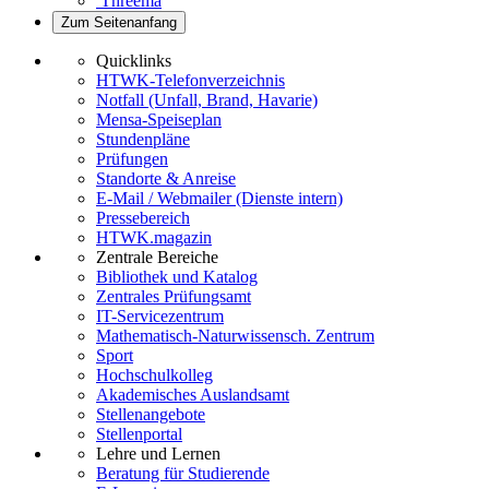
Threema
Zum Seitenanfang
Quicklinks
HTWK-Telefonverzeichnis
Notfall (Unfall, Brand, Havarie)
Mensa-Speiseplan
Stundenpläne
Prüfungen
Standorte & Anreise
E-Mail / Webmailer (Dienste intern)
Pressebereich
HTWK.magazin
Zentrale Bereiche
Bibliothek und Katalog
Zentrales Prüfungsamt
IT-Servicezentrum
Mathematisch-Naturwissensch. Zentrum
Sport
Hochschulkolleg
Akademisches Auslandsamt
Stellenangebote
Stellenportal
Lehre und Lernen
Beratung für Studierende