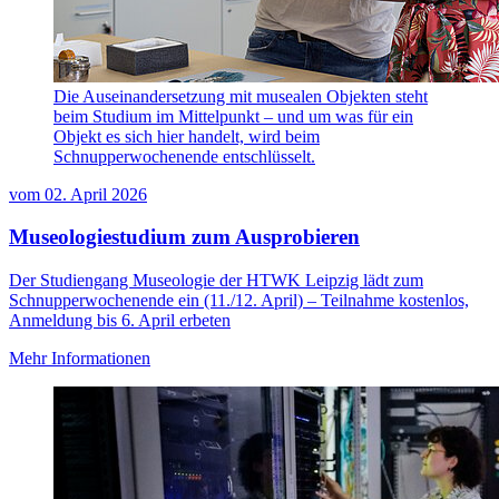
Die Auseinandersetzung mit musealen Objekten steht
beim Studium im Mittelpunkt – und um was für ein
Objekt es sich hier handelt, wird beim
Schnupperwochenende entschlüsselt.
vom
02. April 2026
Museologiestudium zum Ausprobieren
Der Studiengang Museologie der HTWK Leipzig lädt zum
Schnupperwochenende ein (11./12. April) – Teilnahme kostenlos,
Anmeldung bis 6. April erbeten
Mehr Informationen