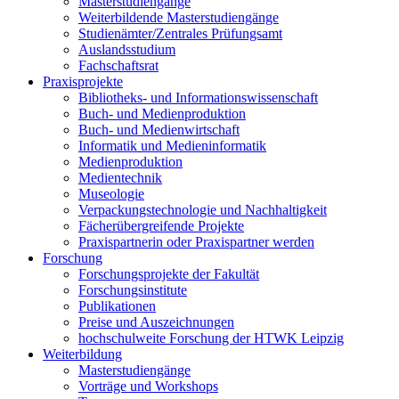
Masterstudiengänge
Weiterbildende Masterstudiengänge
Studienämter/Zentrales Prüfungsamt
Auslandsstudium
Fachschaftsrat
Praxisprojekte
Bibliotheks- und Informationswissenschaft
Buch- und Medienproduktion
Buch- und Medienwirtschaft
Informatik und Medieninformatik
Medienproduktion
Medientechnik
Museologie
Verpackungstechnologie und Nachhaltigkeit
Fächerübergreifende Projekte
Praxispartnerin oder Praxispartner werden
Forschung
Forschungsprojekte der Fakultät
Forschungsinstitute
Publikationen
Preise und Auszeichnungen
hochschulweite Forschung der HTWK Leipzig
Weiterbildung
Masterstudiengänge
Vorträge und Workshops