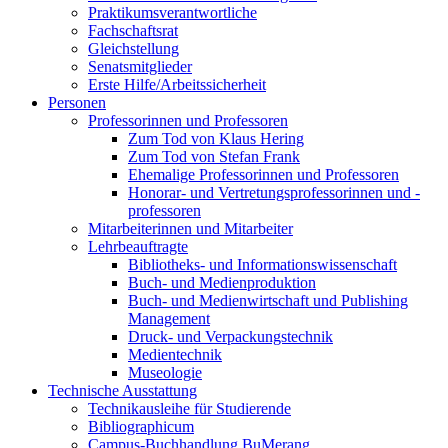
Praktikumsverantwortliche
Fachschaftsrat
Gleichstellung
Senatsmitglieder
Erste Hilfe/Arbeitssicherheit
Personen
Professorinnen und Professoren
Zum Tod von Klaus Hering
Zum Tod von Stefan Frank
Ehemalige Professorinnen und Professoren
Honorar- und Vertretungsprofessorinnen und -
professoren
Mitarbeiterinnen und Mitarbeiter
Lehrbeauftragte
Bibliotheks- und Informationswissenschaft
Buch- und Medienproduktion
Buch- und Medienwirtschaft und Publishing
Management
Druck- und Verpackungstechnik
Medientechnik
Museologie
Technische Ausstattung
Technikausleihe für Studierende
Bibliographicum
Campus-Buchhandlung BuMerang