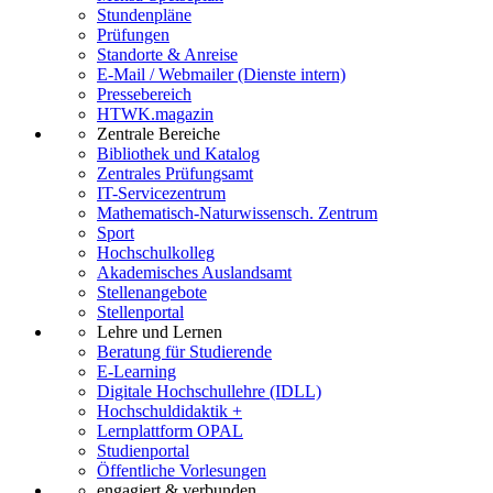
Stundenpläne
Prüfungen
Standorte & Anreise
E-Mail / Webmailer (Dienste intern)
Pressebereich
HTWK.magazin
Zentrale Bereiche
Bibliothek und Katalog
Zentrales Prüfungsamt
IT-Servicezentrum
Mathematisch-Naturwissensch. Zentrum
Sport
Hochschulkolleg
Akademisches Auslandsamt
Stellenangebote
Stellenportal
Lehre und Lernen
Beratung für Studierende
E-Learning
Digitale Hochschullehre (IDLL)
Hochschuldidaktik +
Lernplattform OPAL
Studienportal
Öffentliche Vorlesungen
engagiert & verbunden