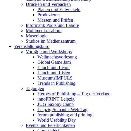
Drucken und Verpacken
Planen und Entwickeln
Produzieren
Messen und Prüfen
Informatik Pools und Labore
Multimedia-Labore
Museologie
Studios im Medienzentrum
Veranstaltungsbüro
Vorträge und Workshops
Weihnachtsvorlesung
Global Game Jam
Lunch und Learn
Lunch und Listen
MuseumsIMPULS
Trends in Publishing
Tagungen
Heroes of Publishing – Tag der Verlage
innoPRINT Leipzig
JUG Saxony Camp
Leipzig Semantic Web Tag
forum publishing and printing
World Usability Day
Events und Feierlichkeiten
Gautschfest