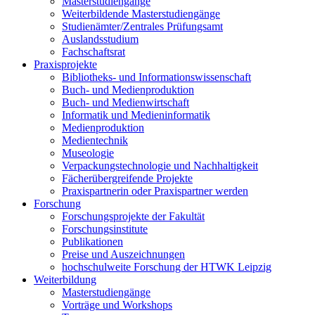
Masterstudiengänge
Weiterbildende Masterstudiengänge
Studienämter/Zentrales Prüfungsamt
Auslandsstudium
Fachschaftsrat
Praxisprojekte
Bibliotheks- und Informationswissenschaft
Buch- und Medienproduktion
Buch- und Medienwirtschaft
Informatik und Medieninformatik
Medienproduktion
Medientechnik
Museologie
Verpackungstechnologie und Nachhaltigkeit
Fächerübergreifende Projekte
Praxispartnerin oder Praxispartner werden
Forschung
Forschungsprojekte der Fakultät
Forschungsinstitute
Publikationen
Preise und Auszeichnungen
hochschulweite Forschung der HTWK Leipzig
Weiterbildung
Masterstudiengänge
Vorträge und Workshops