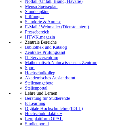
Notfall (Unfall, Brand, Havarie)
Mensa-Speiseplan
Stundenpläne
Prüfungen
Standorte & Anreise
E-Mail / Webmailer (Dienste intern)
Pressebereich
HTWK.magazin
Zentrale Bereiche
Bibliothek und Katalog
Zentrales Prüfungsamt
IT-Servicezentrum
Mathematisch-Naturwissensch. Zentrum
Sport
Hochschulkolleg
Akademisches Auslandsamt
Stellenangebote
Stellenportal
Lehre und Lernen
Beratung für Studierende
E-Learning
Digitale Hochschullehre (IDLL)
Hochschuldidaktik +
Lernplattform OPAL
Studienportal