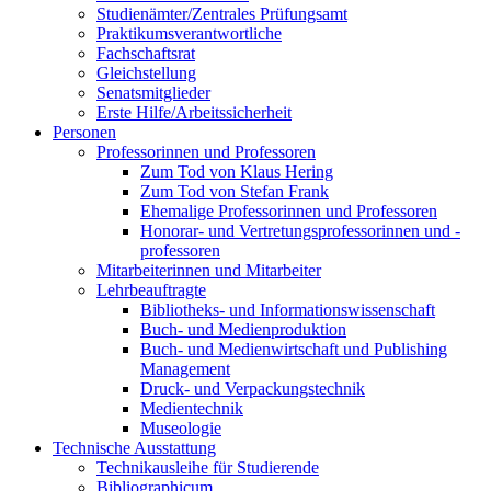
Studienämter/Zentrales Prüfungsamt
Praktikumsverantwortliche
Fachschaftsrat
Gleichstellung
Senatsmitglieder
Erste Hilfe/Arbeitssicherheit
Personen
Professorinnen und Professoren
Zum Tod von Klaus Hering
Zum Tod von Stefan Frank
Ehemalige Professorinnen und Professoren
Honorar- und Vertretungsprofessorinnen und -
professoren
Mitarbeiterinnen und Mitarbeiter
Lehrbeauftragte
Bibliotheks- und Informationswissenschaft
Buch- und Medienproduktion
Buch- und Medienwirtschaft und Publishing
Management
Druck- und Verpackungstechnik
Medientechnik
Museologie
Technische Ausstattung
Technikausleihe für Studierende
Bibliographicum