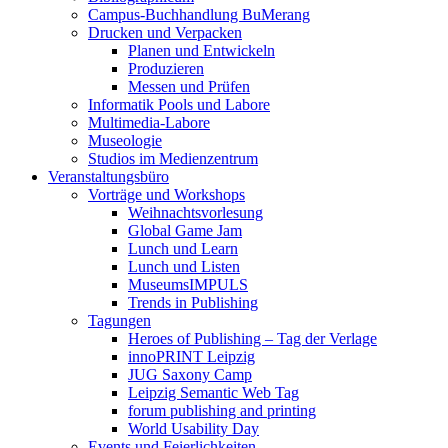
Campus-Buchhandlung BuMerang
Drucken und Verpacken
Planen und Entwickeln
Produzieren
Messen und Prüfen
Informatik Pools und Labore
Multimedia-Labore
Museologie
Studios im Medienzentrum
Veranstaltungsbüro
Vorträge und Workshops
Weihnachtsvorlesung
Global Game Jam
Lunch und Learn
Lunch und Listen
MuseumsIMPULS
Trends in Publishing
Tagungen
Heroes of Publishing – Tag der Verlage
innoPRINT Leipzig
JUG Saxony Camp
Leipzig Semantic Web Tag
forum publishing and printing
World Usability Day
Events und Feierlichkeiten