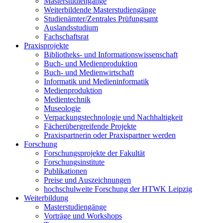
Masterstudiengänge
Weiterbildende Masterstudiengänge
Studienämter/Zentrales Prüfungsamt
Auslandsstudium
Fachschaftsrat
Praxisprojekte
Bibliotheks- und Informationswissenschaft
Buch- und Medienproduktion
Buch- und Medienwirtschaft
Informatik und Medieninformatik
Medienproduktion
Medientechnik
Museologie
Verpackungstechnologie und Nachhaltigkeit
Fächerübergreifende Projekte
Praxispartnerin oder Praxispartner werden
Forschung
Forschungsprojekte der Fakultät
Forschungsinstitute
Publikationen
Preise und Auszeichnungen
hochschulweite Forschung der HTWK Leipzig
Weiterbildung
Masterstudiengänge
Vorträge und Workshops