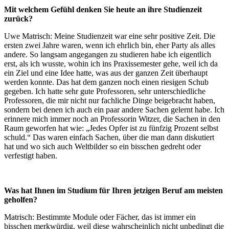
Mit welchem Gefühl denken Sie heute an ihre Studienzeit
zurück?
Uwe Matrisch: Meine Studienzeit war eine sehr positive Zeit. Die
ersten zwei Jahre waren, wenn ich ehrlich bin, eher Party als alles
andere. So langsam angegangen zu studieren habe ich eigentlich
erst, als ich wusste, wohin ich ins Praxissemester gehe, weil ich da
ein Ziel und eine Idee hatte, was aus der ganzen Zeit überhaupt
werden konnte. Das hat dem ganzen noch einen riesigen Schub
gegeben. Ich hatte sehr gute Professoren, sehr unterschiedliche
Professoren, die mir nicht nur fachliche Dinge beigebracht haben,
sondern bei denen ich auch ein paar andere Sachen gelernt habe. Ich
erinnere mich immer noch an Professorin Witzer, die Sachen in den
Raum geworfen hat wie: „Jedes Opfer ist zu fünfzig Prozent selbst
schuld.“ Das waren einfach Sachen, über die man dann diskutiert
hat und wo sich auch Weltbilder so ein bisschen gedreht oder
verfestigt haben.
Was hat Ihnen im Studium für Ihren jetzigen Beruf am meisten
geholfen?
Matrisch: Bestimmte Module oder Fächer, das ist immer ein
bisschen merkwürdig, weil diese wahrscheinlich nicht unbedingt die