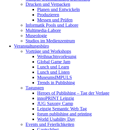
Drucken und Verpacken
Planen und Entwickeln
Produzieren
Messen und Prüfen
Informatik Pools und Labore
Multimedia-Labore
Museologie
Studios im Medienzentrum
Veranstaltungsbüro
Vorträge und Workshops
Weihnachtsvorlesung
Global Game Jam
Lunch und Learn
Lunch und Listen
MuseumsIMPULS
Trends in Publishing
Tagungen
Heroes of Publishing – Tag der Verlage
innoPRINT Leipzig
JUG Saxony Camp
Leipzig Semantic Web Tag
forum publishing and printing
World Usability Day
Events und Feierlichkeiten
Gautschfest