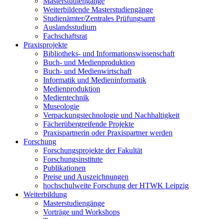
Masterstudiengänge
Weiterbildende Masterstudiengänge
Studienämter/Zentrales Prüfungsamt
Auslandsstudium
Fachschaftsrat
Praxisprojekte
Bibliotheks- und Informationswissenschaft
Buch- und Medienproduktion
Buch- und Medienwirtschaft
Informatik und Medieninformatik
Medienproduktion
Medientechnik
Museologie
Verpackungstechnologie und Nachhaltigkeit
Fächerübergreifende Projekte
Praxispartnerin oder Praxispartner werden
Forschung
Forschungsprojekte der Fakultät
Forschungsinstitute
Publikationen
Preise und Auszeichnungen
hochschulweite Forschung der HTWK Leipzig
Weiterbildung
Masterstudiengänge
Vorträge und Workshops