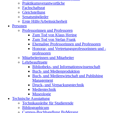
Praktikumsverantwortliche
Fachschaftsrat
Gleichstellung
Senatsmitglieder
Erste Hilfe/Arbeitssicherheit
Personen
Professorinnen und Professoren
Zum Tod von Klaus Hering
Zum Tod von Stefan Frank
Ehemalige Professorinnen und Professoren
Honorar- und Vertretungsprofessorinnen und -
professoren
Mitarbeiterinnen und Mitarbeiter
Lehrbeauftragte
Bibliotheks- und Informationswissenschaft
Buch- und Medienproduktion
Buch- und Medienwirtschaft und Publishing
Management
Druck- und Verpackungstechnik
Medientechnik
Museologie
Technische Ausstattung
Technikausleihe für Studierende
Bibliographicum
Campus-Buchhandlung BuMerang