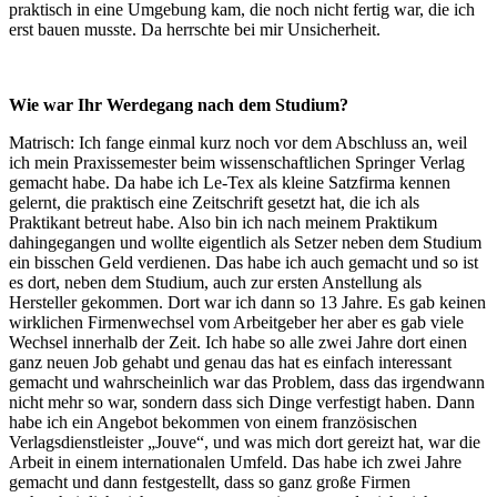
praktisch in eine Umgebung kam, die noch nicht fertig war, die ich
erst bauen musste. Da herrschte bei mir Unsicherheit.
Wie war Ihr Werdegang nach dem Studium?
Matrisch: Ich fange einmal kurz noch vor dem Abschluss an, weil
ich mein Praxissemester beim wissenschaftlichen Springer Verlag
gemacht habe. Da habe ich Le-Tex als kleine Satzfirma kennen
gelernt, die praktisch eine Zeitschrift gesetzt hat, die ich als
Praktikant betreut habe. Also bin ich nach meinem Praktikum
dahingegangen und wollte eigentlich als Setzer neben dem Studium
ein bisschen Geld verdienen. Das habe ich auch gemacht und so ist
es dort, neben dem Studium, auch zur ersten Anstellung als
Hersteller gekommen. Dort war ich dann so 13 Jahre. Es gab keinen
wirklichen Firmenwechsel vom Arbeitgeber her aber es gab viele
Wechsel innerhalb der Zeit. Ich habe so alle zwei Jahre dort einen
ganz neuen Job gehabt und genau das hat es einfach interessant
gemacht und wahrscheinlich war das Problem, dass das irgendwann
nicht mehr so war, sondern dass sich Dinge verfestigt haben. Dann
habe ich ein Angebot bekommen von einem französischen
Verlagsdienstleister „Jouve“, und was mich dort gereizt hat, war die
Arbeit in einem internationalen Umfeld. Das habe ich zwei Jahre
gemacht und dann festgestellt, dass so ganz große Firmen