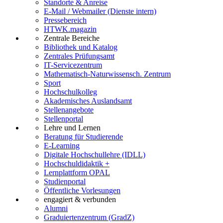
Standorte & Anreise
E-Mail / Webmailer (Dienste intern)
Pressebereich
HTWK.magazin
Zentrale Bereiche
Bibliothek und Katalog
Zentrales Prüfungsamt
IT-Servicezentrum
Mathematisch-Naturwissensch. Zentrum
Sport
Hochschulkolleg
Akademisches Auslandsamt
Stellenangebote
Stellenportal
Lehre und Lernen
Beratung für Studierende
E-Learning
Digitale Hochschullehre (IDLL)
Hochschuldidaktik +
Lernplattform OPAL
Studienportal
Öffentliche Vorlesungen
engagiert & verbunden
Alumni
Graduiertenzentrum (GradZ)