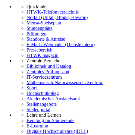
Quicklinks
HTWK-Telefonverzeichnis
Notfall (Unfall, Brand, Havarie)
Mensa-Speiseplan
Stundenpläne
Prüfungen
Standorte & Anreise
E-Mail / Webmailer (Dienste intern)
Pressebereich
HTWK.magazin
Zentrale Bereiche
Bibliothek und Katalog
Zentrales Prüfungsamt
IT-Servicezentrum
Mathematisch-Naturwissensch. Zentrum
Sport
Hochschulkolleg
Akademisches Auslandsamt
Stellenangebote
Stellenportal
Lehre und Lernen
Beratung für Studierende
E-Learning
Digitale Hochschullehre (IDLL)