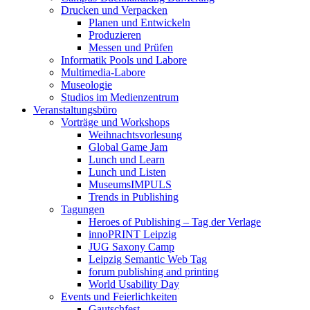
Drucken und Verpacken
Planen und Entwickeln
Produzieren
Messen und Prüfen
Informatik Pools und Labore
Multimedia-Labore
Museologie
Studios im Medienzentrum
Veranstaltungsbüro
Vorträge und Workshops
Weihnachtsvorlesung
Global Game Jam
Lunch und Learn
Lunch und Listen
MuseumsIMPULS
Trends in Publishing
Tagungen
Heroes of Publishing – Tag der Verlage
innoPRINT Leipzig
JUG Saxony Camp
Leipzig Semantic Web Tag
forum publishing and printing
World Usability Day
Events und Feierlichkeiten
Gautschfest