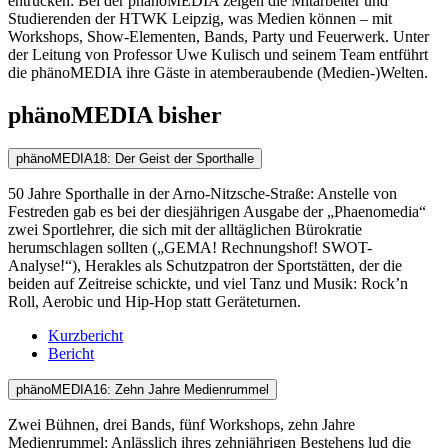
entrücken: Bei der phänoMEDIA zeigen die Mitarbeiter und
Studierenden der HTWK Leipzig, was Medien können – mit
Workshops, Show-Elementen, Bands, Party und Feuerwerk. Unter
der Leitung von Professor Uwe Kulisch und seinem Team entführt
die phänoMEDIA ihre Gäste in atemberaubende (Medien-)Welten.
phänoMEDIA bisher
phänoMEDIA18: Der Geist der Sporthalle
50 Jahre Sporthalle in der Arno-Nitzsche-Straße: Anstelle von
Festreden gab es bei der diesjährigen Ausgabe der „Phaenomedia“
zwei Sportlehrer, die sich mit der alltäglichen Bürokratie
herumschlagen sollten („GEMA! Rechnungshof! SWOT-
Analyse!“), Herakles als Schutzpatron der Sportstätten, der die
beiden auf Zeitreise schickte, und viel Tanz und Musik: Rock’n
Roll, Aerobic und Hip-Hop statt Geräteturnen.
Kurzbericht
Bericht
phänoMEDIA16: Zehn Jahre Medienrummel
Zwei Bühnen, drei Bands, fünf Workshops, zehn Jahre
Medienrummel: Anlässlich ihres zehnjährigen Bestehens lud die