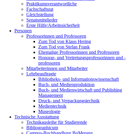
Praktikumsverantwortliche
Fachschaftsrat
Gleichstellung
Senatsmitglieder
Erste Hilfe/Arbeitssicherheit
Personen
Professorinnen und Professoren
Zum Tod von Klaus Hering
Zum Tod von Stefan Frank
Ehemalige Professorinnen und Professoren
Honorar- und Vertretungsprofessorinnen und -
professoren
Mitarbeiterinnen und Mitarbeiter
Lehrbeauftragte
Bibliotheks- und Informationswissenschaft
Buch- und Medienproduktion
Buch- und Medienwirtschaft und Publishing
Management
Druck- und Verpackungstechnik
Medientechnik
Museologie
Technische Ausstattung
Technikausleihe für Studierende
Bibliographicum
Campus-Buchhandlung BuMerang