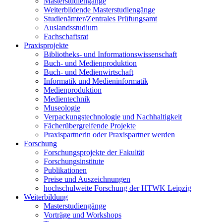
Masterstudiengänge
Weiterbildende Masterstudiengänge
Studienämter/Zentrales Prüfungsamt
Auslandsstudium
Fachschaftsrat
Praxisprojekte
Bibliotheks- und Informationswissenschaft
Buch- und Medienproduktion
Buch- und Medienwirtschaft
Informatik und Medieninformatik
Medienproduktion
Medientechnik
Museologie
Verpackungstechnologie und Nachhaltigkeit
Fächerübergreifende Projekte
Praxispartnerin oder Praxispartner werden
Forschung
Forschungsprojekte der Fakultät
Forschungsinstitute
Publikationen
Preise und Auszeichnungen
hochschulweite Forschung der HTWK Leipzig
Weiterbildung
Masterstudiengänge
Vorträge und Workshops