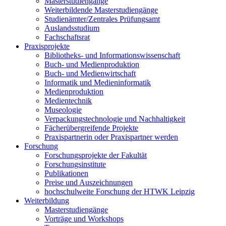
Masterstudiengänge
Weiterbildende Masterstudiengänge
Studienämter/Zentrales Prüfungsamt
Auslandsstudium
Fachschaftsrat
Praxisprojekte
Bibliotheks- und Informationswissenschaft
Buch- und Medienproduktion
Buch- und Medienwirtschaft
Informatik und Medieninformatik
Medienproduktion
Medientechnik
Museologie
Verpackungstechnologie und Nachhaltigkeit
Fächerübergreifende Projekte
Praxispartnerin oder Praxispartner werden
Forschung
Forschungsprojekte der Fakultät
Forschungsinstitute
Publikationen
Preise und Auszeichnungen
hochschulweite Forschung der HTWK Leipzig
Weiterbildung
Masterstudiengänge
Vorträge und Workshops