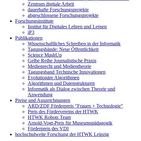
Zentrum digitale Arbeit
dauerhafte Forschungsprojekte
abgeschlossene Forschungsprojekte
Forschungsinstitute
Institut für Digitales Lehren und Lernen
iP3
Publikationen
Wissenschaftliches Schreiben in der Informatik
Tagungsbände: Neue Öffentlichkeit
Science MashUp
Gelbe Reihe Journalistische Praxis
Medienrecht und Medientheorie
Tagungsband Technische Innovationen
Evolutionäre Algorithmen
Algorithmen und Datenstrukturen
Informatik als Dialog zwischen Theorie und
Anwendung
Preise und Auszeichnungen
ARD/ZDF Förderpreis "Frauen + Technologie"
Preis des Fördervereins der HTWK
HTWK Robots Team
Arnold-Vogt-Preis für Museumspädagogik
Förderpreis des VDI
hochschulweite Forschung der HTWK Leipzig