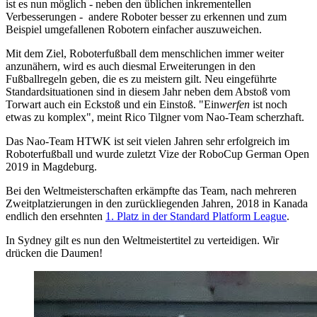
ist es nun möglich - neben den üblichen inkrementellen
Verbesserungen - andere Roboter besser zu erkennen und zum
Beispiel umgefallenen Robotern einfacher auszuweichen.
Mit dem Ziel, Roboterfußball dem menschlichen immer weiter
anzunähern, wird es auch diesmal Erweiterungen in den
Fußballregeln geben, die es zu meistern gilt. Neu eingeführte
Standardsituationen sind in diesem Jahr neben dem Abstoß vom
Torwart auch ein Eckstoß und ein Einstoß. "Ein
werfen
ist noch
etwas zu komplex", meint Rico Tilgner vom Nao-Team scherzhaft.
Das Nao-Team HTWK ist seit vielen Jahren sehr erfolgreich im
Roboterfußball und wurde zuletzt Vize der RoboCup German Open
2019 in Magdeburg.
Bei den Weltmeisterschaften erkämpfte das Team, nach mehreren
Zweitplatzierungen in den zurückliegenden Jahren, 2018 in Kanada
endlich den ersehnten
1. Platz in der Standard Platform League
.
In Sydney gilt es nun den Weltmeistertitel zu verteidigen. Wir
drücken die Daumen!