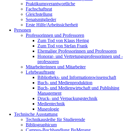
Praktikumsverantwortliche
Fachschaftsrat
Gleichstellung
Senatsmitglieder
Erste Hilfe/Arbeitssicherheit
Personen
Professorinnen und Professoren
Zum Tod von Klaus Hering
Zum Tod von Stefan Frank
Ehemalige Professorinnen und Professoren
Honorar- und Vertretungsprofessorinnen und -
professoren
Mitarbeiterinnen und Mitarbeiter
Lehrbeauftragte
Bibliotheks- und Informationswissenschaft
Buch- und Medienproduktion
Buch- und Medienwirtschaft und Publishing
Management
Druck- und Verpackungstechnik
Medientechnik
Museologie
Technische Ausstattung
Technikausleihe für Studierende
Bibliographicum
Campus-Buchhandlung BuMerang