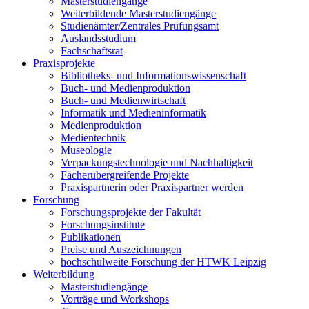
Masterstudiengänge
Weiterbildende Masterstudiengänge
Studienämter/Zentrales Prüfungsamt
Auslandsstudium
Fachschaftsrat
Praxisprojekte
Bibliotheks- und Informationswissenschaft
Buch- und Medienproduktion
Buch- und Medienwirtschaft
Informatik und Medieninformatik
Medienproduktion
Medientechnik
Museologie
Verpackungstechnologie und Nachhaltigkeit
Fächerübergreifende Projekte
Praxispartnerin oder Praxispartner werden
Forschung
Forschungsprojekte der Fakultät
Forschungsinstitute
Publikationen
Preise und Auszeichnungen
hochschulweite Forschung der HTWK Leipzig
Weiterbildung
Masterstudiengänge
Vorträge und Workshops