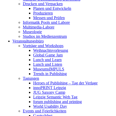
Drucken und Verpacken
Planen und Entwickeln
Produzieren
Messen und Prüfen
Informatik Pools und Labore
Multimedia-Labore
Museologie
Studios im Medienzentrum
Veranstaltungsbüro
Vorträge und Workshops
Weihnachtsvorlesung
Global Game Jam
Lunch und Learn
Lunch und Listen
MuseumsIMPULS
Trends in Publishing
Tagungen
Heroes of Publishing – Tag der Verlage
innoPRINT Leipzig
JUG Saxony Camp
Leipzig Semantic Web Tag
forum publishing and printing
World Usability Day
Events und Feierlichkeiten
Gautschfest