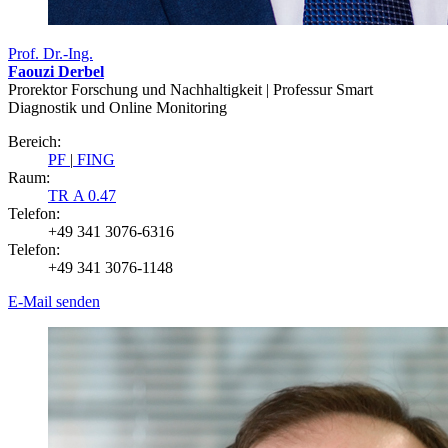
Prof. Dr.-Ing.
Faouzi Derbel
Prorektor Forschung und Nachhaltigkeit | Professur Smart
Diagnostik und Online Monitoring
Bereich:
PF
|
FING
Raum:
TR A 0.47
Telefon:
+49 341 3076-6316
Telefon:
+49 341 3076-1148
E-Mail senden