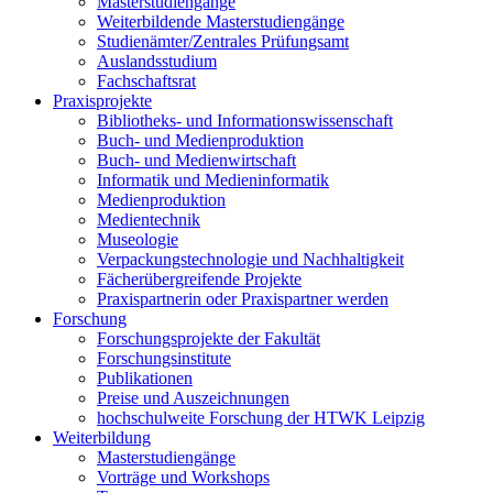
Masterstudiengänge
Weiterbildende Masterstudiengänge
Studienämter/Zentrales Prüfungsamt
Auslandsstudium
Fachschaftsrat
Praxisprojekte
Bibliotheks- und Informationswissenschaft
Buch- und Medienproduktion
Buch- und Medienwirtschaft
Informatik und Medieninformatik
Medienproduktion
Medientechnik
Museologie
Verpackungstechnologie und Nachhaltigkeit
Fächerübergreifende Projekte
Praxispartnerin oder Praxispartner werden
Forschung
Forschungsprojekte der Fakultät
Forschungsinstitute
Publikationen
Preise und Auszeichnungen
hochschulweite Forschung der HTWK Leipzig
Weiterbildung
Masterstudiengänge
Vorträge und Workshops