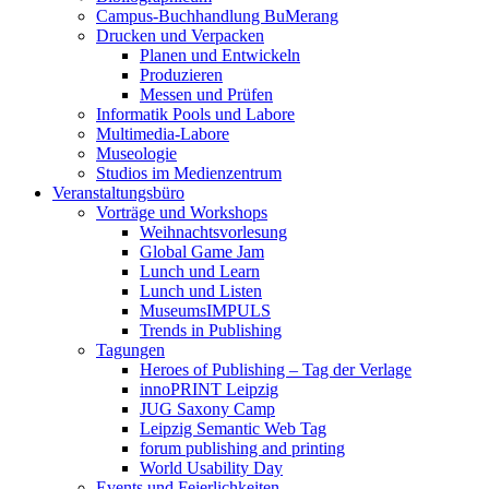
Campus-Buchhandlung BuMerang
Drucken und Verpacken
Planen und Entwickeln
Produzieren
Messen und Prüfen
Informatik Pools und Labore
Multimedia-Labore
Museologie
Studios im Medienzentrum
Veranstaltungsbüro
Vorträge und Workshops
Weihnachtsvorlesung
Global Game Jam
Lunch und Learn
Lunch und Listen
MuseumsIMPULS
Trends in Publishing
Tagungen
Heroes of Publishing – Tag der Verlage
innoPRINT Leipzig
JUG Saxony Camp
Leipzig Semantic Web Tag
forum publishing and printing
World Usability Day
Events und Feierlichkeiten