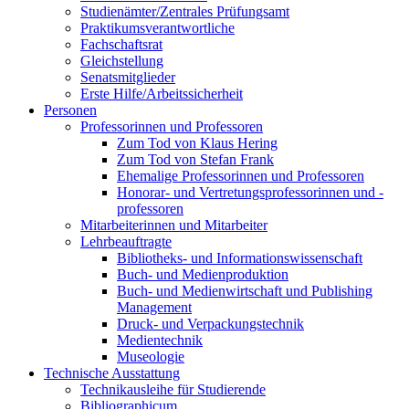
Studienämter/Zentrales Prüfungsamt
Praktikumsverantwortliche
Fachschaftsrat
Gleichstellung
Senatsmitglieder
Erste Hilfe/Arbeitssicherheit
Personen
Professorinnen und Professoren
Zum Tod von Klaus Hering
Zum Tod von Stefan Frank
Ehemalige Professorinnen und Professoren
Honorar- und Vertretungsprofessorinnen und -
professoren
Mitarbeiterinnen und Mitarbeiter
Lehrbeauftragte
Bibliotheks- und Informationswissenschaft
Buch- und Medienproduktion
Buch- und Medienwirtschaft und Publishing
Management
Druck- und Verpackungstechnik
Medientechnik
Museologie
Technische Ausstattung
Technikausleihe für Studierende
Bibliographicum