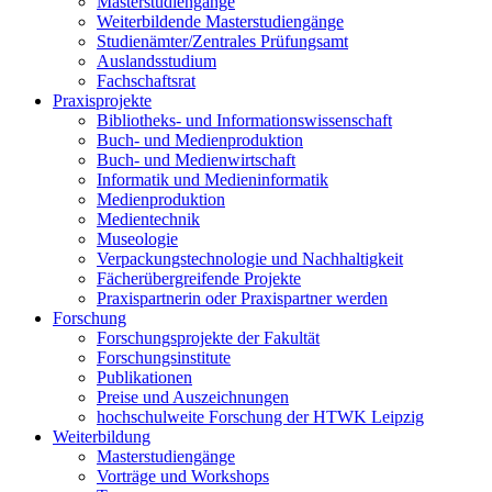
Masterstudiengänge
Weiterbildende Masterstudiengänge
Studienämter/Zentrales Prüfungsamt
Auslandsstudium
Fachschaftsrat
Praxisprojekte
Bibliotheks- und Informationswissenschaft
Buch- und Medienproduktion
Buch- und Medienwirtschaft
Informatik und Medieninformatik
Medienproduktion
Medientechnik
Museologie
Verpackungstechnologie und Nachhaltigkeit
Fächerübergreifende Projekte
Praxispartnerin oder Praxispartner werden
Forschung
Forschungsprojekte der Fakultät
Forschungsinstitute
Publikationen
Preise und Auszeichnungen
hochschulweite Forschung der HTWK Leipzig
Weiterbildung
Masterstudiengänge
Vorträge und Workshops