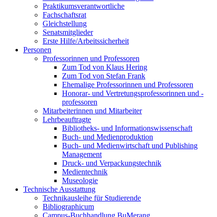
Praktikumsverantwortliche
Fachschaftsrat
Gleichstellung
Senatsmitglieder
Erste Hilfe/Arbeitssicherheit
Personen
Professorinnen und Professoren
Zum Tod von Klaus Hering
Zum Tod von Stefan Frank
Ehemalige Professorinnen und Professoren
Honorar- und Vertretungsprofessorinnen und -
professoren
Mitarbeiterinnen und Mitarbeiter
Lehrbeauftragte
Bibliotheks- und Informationswissenschaft
Buch- und Medienproduktion
Buch- und Medienwirtschaft und Publishing
Management
Druck- und Verpackungstechnik
Medientechnik
Museologie
Technische Ausstattung
Technikausleihe für Studierende
Bibliographicum
Campus-Buchhandlung BuMerang