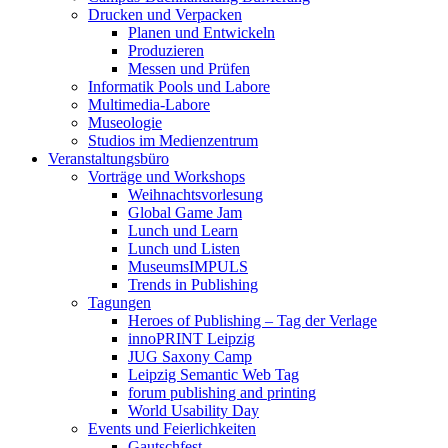
Drucken und Verpacken
Planen und Entwickeln
Produzieren
Messen und Prüfen
Informatik Pools und Labore
Multimedia-Labore
Museologie
Studios im Medienzentrum
Veranstaltungsbüro
Vorträge und Workshops
Weihnachtsvorlesung
Global Game Jam
Lunch und Learn
Lunch und Listen
MuseumsIMPULS
Trends in Publishing
Tagungen
Heroes of Publishing – Tag der Verlage
innoPRINT Leipzig
JUG Saxony Camp
Leipzig Semantic Web Tag
forum publishing and printing
World Usability Day
Events und Feierlichkeiten
Gautschfest