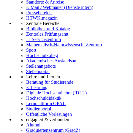
Standorte & Anreise
E-Mail / Webmailer (Dienste intern)
Pressebereich
HTWK.magazin
Zentrale Bereiche
Bibliothek und Katalog
Zentrales Prüfungsamt
IT-Servicezentrum
Mathematisch-Naturwissensch. Zentrum
Sport
Hochschulkolleg
Akademisches Auslandsamt
Stellenangebote
Stellenportal
Lehre und Lernen
Beratung für Studierende
E-Learning
Digitale Hochschullehre (IDLL)
Hochschuldidaktik +
Lernplattform OPAL
Studienportal
Öffentliche Vorlesungen
engagiert & verbunden
Alumni
Graduiertenzentrum (GradZ)