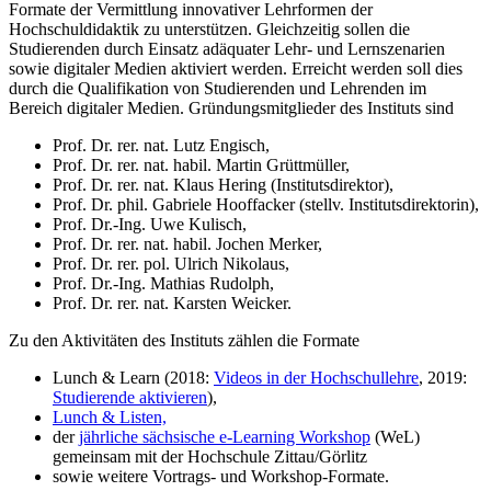
Formate der Vermittlung innovativer Lehrformen der
Hochschuldidaktik zu unterstützen. Gleichzeitig sollen die
Studierenden durch Einsatz adäquater Lehr- und Lernszenarien
sowie digitaler Medien aktiviert werden. Erreicht werden soll dies
durch die Qualifikation von Studierenden und Lehrenden im
Bereich digitaler Medien. Gründungsmitglieder des Instituts sind
Prof. Dr. rer. nat. Lutz Engisch,
Prof. Dr. rer. nat. habil. Martin Grüttmüller,
Prof. Dr. rer. nat. Klaus Hering (Institutsdirektor),
Prof. Dr. phil. Gabriele Hooffacker (stellv. Institutsdirektorin),
Prof. Dr.-Ing. Uwe Kulisch,
Prof. Dr. rer. nat. habil. Jochen Merker,
Prof. Dr. rer. pol. Ulrich Nikolaus,
Prof. Dr.-Ing. Mathias Rudolph,
Prof. Dr. rer. nat. Karsten Weicker.
Zu den Aktivitäten des Instituts zählen die Formate
Lunch & Learn (2018:
Videos in der Hochschullehre
, 2019:
Studierende aktivieren
),
Lunch & Listen,
der
jährliche sächsische e-Learning Workshop
(WeL)
gemeinsam mit der Hochschule Zittau/Görlitz
sowie weitere Vortrags- und Workshop-Formate.