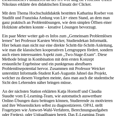
Nikolaus erklärte den didaktischen Einsatz der Clicker.
Mit dem Thema Hochschuldidaktik bestritten Katharina Roeber von
Studifit und Franziska Amlung von Lit+ einen Stand, an dem man
ganz praktisch an Problemlösungen, wie dem simplen Öffnen einer
Holzkiste arbeiten konnte – kreative Lösungen bevorzugt.
Ein paar Meter weiter gab es Infos zum „Gemeinsam Problemlösen
lernen” bei Professor Karsten Weicker, Studiendekan Informatik.
Hier bekam man nicht nur eine direkte Schritt-für-Schritt-Anleitung,
wie man die klassischen kooperativen Lerngruppen fördert, sondern
auch einen interessanten Aspekt zum „Two-Stage-Exam“. Diese
Methode bringt in Kombination mit dem ersten Konzept
erstaunliche Ergebnisse und ein punktgenau abrufbares
Problemlösepotential hervor. Zusammen mit Professor Weicker
unterstützt Informatik-Student Karl-Augustin Jahnel das Projekt,
welcher zu diesem Vorgehen meinte, dass man auch die studentische
Sicht den Lehrenden näher bringen müsse.
An der nächsten Station erklärten Katja Hornoff und Claudia
Staudte vom E-Learning-Team, wie automatisch auswertbare
Online-Übungen dazu beitragen können, Studierende zu motivieren
und ihre Wissenslücken selbst zu diagnostizieren. OPAL stellt
Fragetypen wie Antwort-Wahl-Verfahren, Berechnungsaufgaben
oder Freitext- oder Uploadfragen bereit. Das E-Learning-Team