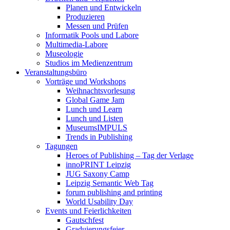
Planen und Entwickeln
Produzieren
Messen und Prüfen
Informatik Pools und Labore
Multimedia-Labore
Museologie
Studios im Medienzentrum
Veranstaltungsbüro
Vorträge und Workshops
Weihnachtsvorlesung
Global Game Jam
Lunch und Learn
Lunch und Listen
MuseumsIMPULS
Trends in Publishing
Tagungen
Heroes of Publishing – Tag der Verlage
innoPRINT Leipzig
JUG Saxony Camp
Leipzig Semantic Web Tag
forum publishing and printing
World Usability Day
Events und Feierlichkeiten
Gautschfest
Graduierungsfeier