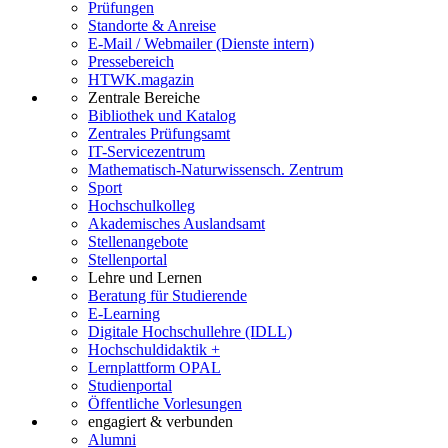
Prüfungen
Standorte & Anreise
E-Mail / Webmailer (Dienste intern)
Pressebereich
HTWK.magazin
Zentrale Bereiche
Bibliothek und Katalog
Zentrales Prüfungsamt
IT-Servicezentrum
Mathematisch-Naturwissensch. Zentrum
Sport
Hochschulkolleg
Akademisches Auslandsamt
Stellenangebote
Stellenportal
Lehre und Lernen
Beratung für Studierende
E-Learning
Digitale Hochschullehre (IDLL)
Hochschuldidaktik +
Lernplattform OPAL
Studienportal
Öffentliche Vorlesungen
engagiert & verbunden
Alumni