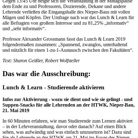
Gegen 13:45 Uhr neigte sich die Veranstaltung in der Mittagspause
dem Ende zu und Professoren, Dozierende, Dekane und andere
Lehrende verließen die Eingangshalle des Nieper-Baus mit vollen
Mägen und Köpfen. Der Umfrage nach war das Lunch & Learn für
alle Befragten von großem Interesse und zu 81,25% „informativ“
und „sehr informativ“.
Professor Alexander Grossmann fasst das Lunch & Learn 2019
folgendermaßen zusammen: „Spannend, zwanglos, unterhaltend
und nützlich für einen 1-zu-1-Austausch zwischen den Fakultäten“.
Text: Sharon Geißler, Robert Wolfsteller
Das war die Ausschreibung:
Lunch & Learn - Studierende aktivieren
Infos zur Aktivierung - wozu sie dient und wie sie gelingt - und
Suppen-Snacks für alle Lehrenden an der HTWK, Nieper-Bau,
21. Mai 2019
In 60 Minuten erfahren, wie man Studierende zum Lernen aktiviert
– in der Lehrveranstaltung, davor oder danach? Auf einen Blick
sehen, was aufwändig und was einfach umzusetzen ist? Dazu sind
Sie als Lehrende an der HTWK am 21. Mai ins Foyer des Nieper-