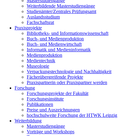
Masterstudiengänge
Weiterbildende Masterstudiengänge
Studienämter/Zentrales Prüfungsamt
Auslandsstudium
Fachschaftsrat
Praxisprojekte
Bibliotheks- und Informationswissenschaft
Buch- und Medienproduktion
Buch- und Medienwirtschaft
Informatik und Medieninformatik
Medienproduktion
Medientechnik
Museologie
Verpackungstechnologie und Nachhaltigkeit
Fächerübergreifende Projekte
Praxispartnerin oder Praxispartner werden
Forschung
Forschungsprojekte der Fakultät
Forschungsinstitute
Publikationen
Preise und Auszeichnungen
hochschulweite Forschung der HTWK Leipzig
Weiterbildung
Masterstudiengänge
Vorträge und Workshops