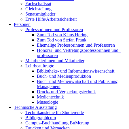
Fachschaftsrat
Gleichstellung
Senatsmitglieder
Erste Hilfe/Arbeitssicherheit
Personen
Professorinnen und Professoren
Zum Tod von Klaus Hering
Zum Tod von Stefan Frank
Ehemalige Professorinnen und Professoren
Honorar- und Vertretungsprofessorinnen und -
professoren
Mitarbeiterinnen und Mitarbeiter
Lehrbeauftragte
Bibliotheks- und Informationswissenschaft
Buch- und Medienproduktion
Buch- und Medienwirtschaft und Publishing
Management
Druck- und Verpackungstechnik
Medientechnik
Museologie
Technische Ausstattung
Technikausleihe für Studierende
Bibliographicum
Campus-Buchhandlung BuMerang
Drucken und Verpacken