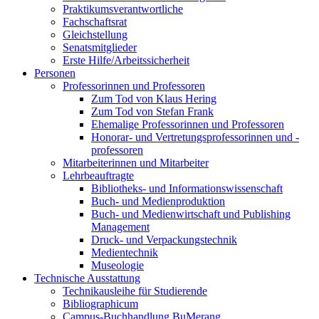
Praktikumsverantwortliche
Fachschaftsrat
Gleichstellung
Senatsmitglieder
Erste Hilfe/Arbeitssicherheit
Personen
Professorinnen und Professoren
Zum Tod von Klaus Hering
Zum Tod von Stefan Frank
Ehemalige Professorinnen und Professoren
Honorar- und Vertretungsprofessorinnen und -
professoren
Mitarbeiterinnen und Mitarbeiter
Lehrbeauftragte
Bibliotheks- und Informationswissenschaft
Buch- und Medienproduktion
Buch- und Medienwirtschaft und Publishing
Management
Druck- und Verpackungstechnik
Medientechnik
Museologie
Technische Ausstattung
Technikausleihe für Studierende
Bibliographicum
Campus-Buchhandlung BuMerang