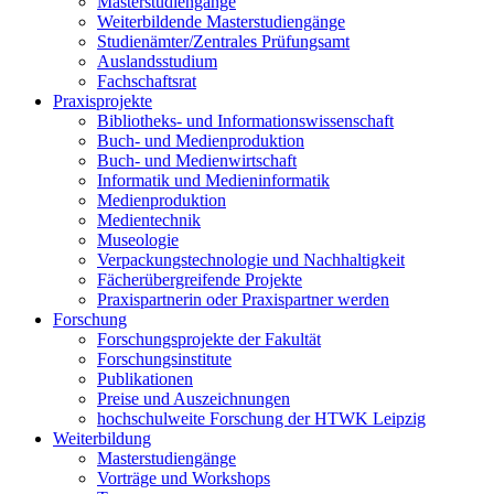
Masterstudiengänge
Weiterbildende Masterstudiengänge
Studienämter/Zentrales Prüfungsamt
Auslandsstudium
Fachschaftsrat
Praxisprojekte
Bibliotheks- und Informationswissenschaft
Buch- und Medienproduktion
Buch- und Medienwirtschaft
Informatik und Medieninformatik
Medienproduktion
Medientechnik
Museologie
Verpackungstechnologie und Nachhaltigkeit
Fächerübergreifende Projekte
Praxispartnerin oder Praxispartner werden
Forschung
Forschungsprojekte der Fakultät
Forschungsinstitute
Publikationen
Preise und Auszeichnungen
hochschulweite Forschung der HTWK Leipzig
Weiterbildung
Masterstudiengänge
Vorträge und Workshops