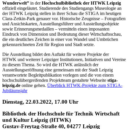
Wunderwelt”
in der
Hochschulbibliothek der HTWK Leipzig
offiziell eingeläutet. Studierende des Studiengangs Museologie an
der HTWK Leipzig stellen in ihrer Schau die STIGA im heutigen
Clara-Zetkin-Park genauer vor. Historische Zeugnisse – Fotografien
und Ansichtskarten, Ausstellungsführer und Ausstellungsobjekte
sowie Erinnerungsmedaillen – vermitteln einen imposanten
Eindruck von Dimension und Bedeutung dieser Wirtschaftsschau,
die ein deutliches Zeichen in einer von Wandel und Umbrüchen
gekennzeichneten Zeit für Region und Stadt setzte.
Die Ausstellung bildet den Auftakt für weitere Projekte der
HTWK und weiterer Leipziger Institutionen, Initiativen und Vereine
zu diesem Thema. So wird die HTWK anlässlich der
Ausstellungseröffnung eine gemeinsam mit der Stadt Leipzig
verantwortete Begleitpublikation vorlegen und die von einem
hochschulübergreifenden Projektteam gestaltete Webseite
stiga-
leipzig.de
online gehen.
Überblick HTWK-Projekte zum STIGA-
Jubiläumsjahr
Dienstag, 22.03.2022, 17.00 Uhr
Bibliothek der Hochschule für Technik Wirtschaft
und Kultur Leipzig (HTWK)
Gustav-Freytag-Straße 40, 04277 Leipzig