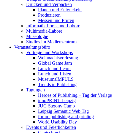
Drucken und Verpacken
Planen und Entwickeln
Produzieren
Messen und Prüfen
Informatik Pools und Labore
Multimedia-Labore
Museologie
Studios im Medienzentrum
Veranstaltungsbüro
Vorträge und Workshops
Weihnachtsvorlesung
Global Game Jam
Lunch und Learn
Lunch und Listen
MuseumsIMPULS
Trends in Publishing
Tagungen
Heroes of Publishing – Tag der Verlage
innoPRINT Leipzig
JUG Saxony Camp
Leipzig Semantic Web Tag
forum publishing and printing
World Usability Day
Events und Feierlichkeiten
Gautschfest