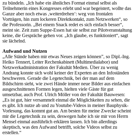
zu bündeln. „Ich habe ein ähnliches Format einmal selbst als
Teilnehmerin eines Kongresses erlebt und war begeistert, wollte das
Ganze aber noch etwas ‚weiterdrehen‘: weg von frontalen
Vorträgen, hin zum lockeren Direktkontakt, zum Netzwerken“, so
die Professorin. „Bei einem Snack redet es sich einfach besser“,
meint sie. Zeit zum Suppe-Essen hat sie selbst zur Pilotveranstaltung
keine, die Gespräche gehen vor. „Ich glaube, es funktioniert“, sagt
sie lächelnd.
Aufwand und Nutzen
„Alle Stände haben mir etwas Neues zeigen können”, so Dipl.-Ing.
Heiko Tennert, Leiter Rechenkabinett (Multimedialabor) und
Netzwerkadministration der Fakultät Medien. Über zu wenig
Andrang konnte sich wohl keiner der Experten an den Infoständen
beschweren. Gerade die Legetechnik, bei der man auf dem
Bildschirm sieht, wie zwei Hände immer neue Bilder aus einfachen
ausgeschnittenen Formen legen, hielten viele Gäste für gut
umsetzbar, auch Prof. Ulrich Möller von der Fakultät Bauwesen:
„Es ist gut, hier versammelt einmal die Möglichkeiten zu sehen, die
es gibt. Ich nutze ab und zu Youtube-Videos in meiner Bauphysik-
Vorlesung, das kommt gut an. Am besten für meine Zwecke scheint
mir die Legetechnik zu sein, deswegen habe ich sie mir von Herrn
Mensel einmal ausführlich erklären lassen. Ich bin allerdings
skeptisch, was den Aufwand betrifft, solche Videos selbst zu
erstellen.“