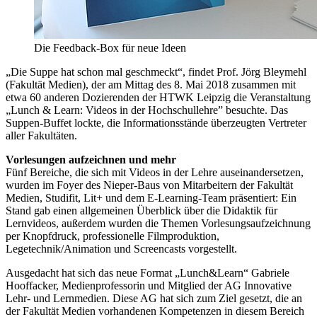
Die Feedback-Box für neue Ideen
„Die Suppe hat schon mal geschmeckt“, findet Prof. Jörg Bleymehl
(Fakultät Medien), der am Mittag des 8. Mai 2018 zusammen mit
etwa 60 anderen Dozierenden der HTWK Leipzig die Veranstaltung
„Lunch & Learn: Videos in der Hochschullehre” besuchte. Das
Suppen-Buffet lockte, die Informationsstände überzeugten Vertreter
aller Fakultäten.
Vorlesungen aufzeichnen und mehr
Fünf Bereiche, die sich mit Videos in der Lehre auseinandersetzen,
wurden im Foyer des Nieper-Baus von Mitarbeitern der Fakultät
Medien, Studifit, Lit+ und dem E-Learning-Team präsentiert: Ein
Stand gab einen allgemeinen Überblick über die Didaktik für
Lernvideos, außerdem wurden die Themen Vorlesungsaufzeichnung
per Knopfdruck, professionelle Filmproduktion,
Legetechnik/Animation und Screencasts vorgestellt.
Ausgedacht hat sich das neue Format „Lunch&Learn“ Gabriele
Hooffacker, Medienprofessorin und Mitglied der AG Innovative
Lehr- und Lernmedien. Diese AG hat sich zum Ziel gesetzt, die an
der Fakultät Medien vorhandenen Kompetenzen in diesem Bereich