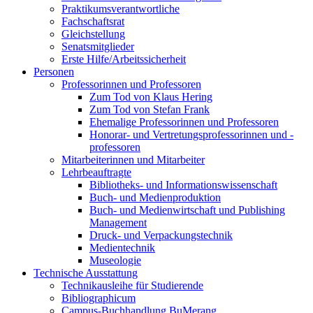
Praktikumsverantwortliche
Fachschaftsrat
Gleichstellung
Senatsmitglieder
Erste Hilfe/Arbeitssicherheit
Personen
Professorinnen und Professoren
Zum Tod von Klaus Hering
Zum Tod von Stefan Frank
Ehemalige Professorinnen und Professoren
Honorar- und Vertretungsprofessorinnen und -
professoren
Mitarbeiterinnen und Mitarbeiter
Lehrbeauftragte
Bibliotheks- und Informationswissenschaft
Buch- und Medienproduktion
Buch- und Medienwirtschaft und Publishing
Management
Druck- und Verpackungstechnik
Medientechnik
Museologie
Technische Ausstattung
Technikausleihe für Studierende
Bibliographicum
Campus-Buchhandlung BuMerang