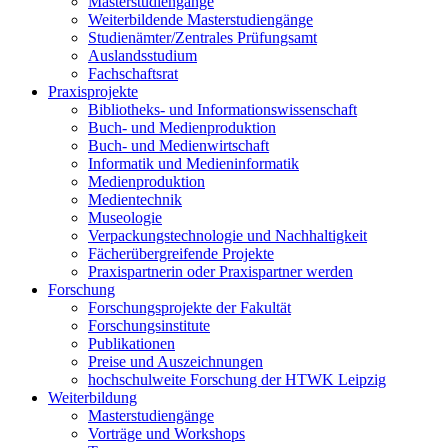
Masterstudiengänge
Weiterbildende Masterstudiengänge
Studienämter/Zentrales Prüfungsamt
Auslandsstudium
Fachschaftsrat
Praxisprojekte
Bibliotheks- und Informationswissenschaft
Buch- und Medienproduktion
Buch- und Medienwirtschaft
Informatik und Medieninformatik
Medienproduktion
Medientechnik
Museologie
Verpackungstechnologie und Nachhaltigkeit
Fächerübergreifende Projekte
Praxispartnerin oder Praxispartner werden
Forschung
Forschungsprojekte der Fakultät
Forschungsinstitute
Publikationen
Preise und Auszeichnungen
hochschulweite Forschung der HTWK Leipzig
Weiterbildung
Masterstudiengänge
Vorträge und Workshops