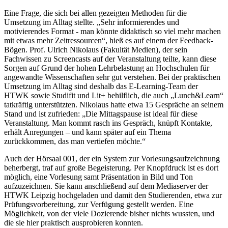
Eine Frage, die sich bei allen gezeigten Methoden für die
Umsetzung im Alltag stellte. „Sehr informierendes und
motivierendes Format - man könnte didaktisch so viel mehr machen
mit etwas mehr Zeitressourcen“, hieß es auf einem der Feedback-
Bögen. Prof. Ulrich Nikolaus (Fakultät Medien), der sein
Fachwissen zu Screencasts auf der Veranstaltung teilte, kann diese
Sorgen auf Grund der hohen Lehrbelastung an Hochschulen für
angewandte Wissenschaften sehr gut verstehen. Bei der praktischen
Umsetzung im Alltag sind deshalb das E-Learning-Team der
HTWK sowie Studifit und Lit+ behilflich, die auch „Lunch&Learn“
tatkräftig unterstützten. Nikolaus hatte etwa 15 Gespräche an seinem
Stand und ist zufrieden: „Die Mittagspause ist ideal für diese
Veranstaltung. Man kommt rasch ins Gespräch, knüpft Kontakte,
erhält Anregungen – und kann später auf ein Thema
zurückkommen, das man vertiefen möchte.“
Auch der Hörsaal 001, der ein System zur Vorlesungsaufzeichnung
beherbergt, traf auf große Begeisterung. Per Knopfdruck ist es dort
möglich, eine Vorlesung samt Präsentation in Bild und Ton
aufzuzeichnen. Sie kann anschließend auf dem Mediaserver der
HTWK Leipzig hochgeladen und damit den Studierenden, etwa zur
Prüfungsvorbereitung, zur Verfügung gestellt werden. Eine
Möglichkeit, von der viele Dozierende bisher nichts wussten, und
die sie hier praktisch ausprobieren konnten.