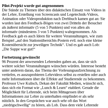
Pilot-Projekt wurde gut angenommen
Die Stände zu Themen über den didaktischen Einsatz von Videos in
der Lehre, Erstellung von Screencasts und Legetechnik-Videos,
Animation oder Videoproduktion nach Drehbuch kamen gut an: Sie
wurden laut den Feedback-Bögen von zwei Dritteln der Besucher
als äußerst informativ (5 von 5 Punkten) und von allen als
informativ (mindestens 3 von 5 Punkten) wahrgenommen. Als
Feedback gab es auch Ideen für weitere Veranstaltungen, wie zum
Beispiel „auf den Stationsübersichts-Postern evtl. noch eine kleine
Kostenübersicht zur jeweiligen Technik“. Und es gab auch Lob:
„Die Suppe war gut!“
Fortsetzung gewünscht
96 Prozent der anwesenden Lehrenden gaben an, dass sie sich
weitere solcher Veranstaltungen wünschen würden. Interesse besteht
unter anderem daran, das Thema der Vorlesungsaufzeichnung zu
vertiefen, es auszuprobieren Lehrvideos selbst zu erstellen oder auch
mehr Informationen über die Effekte auf Studierende zu bekommen.
Professor Uwe Kulisch, Dekan der Fakultät Medien, wünscht sich,
dass sich ein Format wie „Lunch & Learn“ etabliert. Gerade die
Möglichkeit für Lehrende, sich beim Mittagessen über
Informationen zur Lehre zu unterhalten empfindet er als sehr
nützlich. In den Gesprächen war auch sehr oft das Wort
„niedrigschwellig“ zu hören, als Lob. Dass dem viele Lehrende