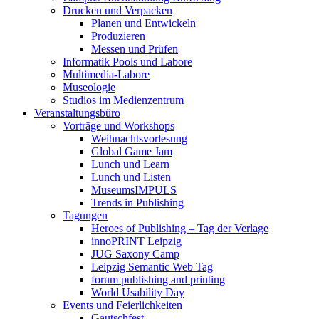
Drucken und Verpacken
Planen und Entwickeln
Produzieren
Messen und Prüfen
Informatik Pools und Labore
Multimedia-Labore
Museologie
Studios im Medienzentrum
Veranstaltungsbüro
Vorträge und Workshops
Weihnachtsvorlesung
Global Game Jam
Lunch und Learn
Lunch und Listen
MuseumsIMPULS
Trends in Publishing
Tagungen
Heroes of Publishing – Tag der Verlage
innoPRINT Leipzig
JUG Saxony Camp
Leipzig Semantic Web Tag
forum publishing and printing
World Usability Day
Events und Feierlichkeiten
Gautschfest