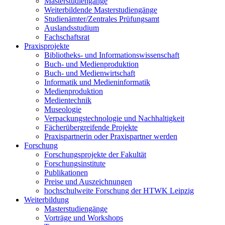
Masterstudiengänge
Weiterbildende Masterstudiengänge
Studienämter/Zentrales Prüfungsamt
Auslandsstudium
Fachschaftsrat
Praxisprojekte
Bibliotheks- und Informationswissenschaft
Buch- und Medienproduktion
Buch- und Medienwirtschaft
Informatik und Medieninformatik
Medienproduktion
Medientechnik
Museologie
Verpackungstechnologie und Nachhaltigkeit
Fächerübergreifende Projekte
Praxispartnerin oder Praxispartner werden
Forschung
Forschungsprojekte der Fakultät
Forschungsinstitute
Publikationen
Preise und Auszeichnungen
hochschulweite Forschung der HTWK Leipzig
Weiterbildung
Masterstudiengänge
Vorträge und Workshops