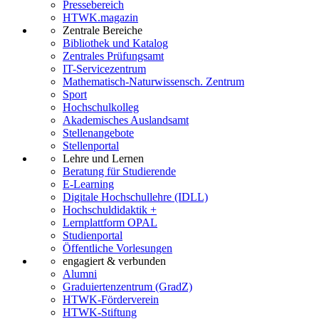
Pressebereich
HTWK.magazin
Zentrale Bereiche
Bibliothek und Katalog
Zentrales Prüfungsamt
IT-Servicezentrum
Mathematisch-Naturwissensch. Zentrum
Sport
Hochschulkolleg
Akademisches Auslandsamt
Stellenangebote
Stellenportal
Lehre und Lernen
Beratung für Studierende
E-Learning
Digitale Hochschullehre (IDLL)
Hochschuldidaktik +
Lernplattform OPAL
Studienportal
Öffentliche Vorlesungen
engagiert & verbunden
Alumni
Graduiertenzentrum (GradZ)
HTWK-Förderverein
HTWK-Stiftung