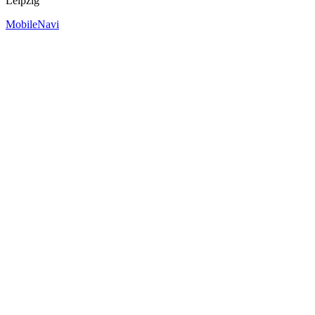
Leipzig
MobileNavi