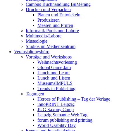
Campus-Buchhandlung BuMerang
Drucken und Verpacken
Planen und Entwickeln
Produzieren
Messen und Prüfen
Informatik Pools und Labore
Multimedia-Labore
Museologie
Studios im Medienzentrum
Veranstaltungsbüro
Vorträge und Workshops
Weihnachtsvorlesung
Global Game Jam
Lunch und Learn
Lunch und Listen
MuseumsIMPULS
Trends in Publishing
Tagungen
Heroes of Publishing – Tag der Verlage
innoPRINT Leipzig
JUG Saxony Camp
Leipzig Semantic Web Tag
forum publishing and printing
World Usability Day
Events und Feierlichkeiten