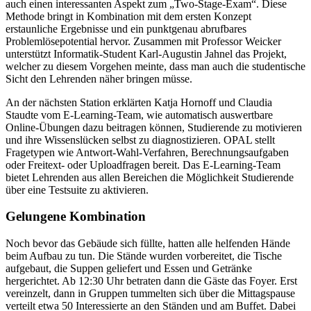
auch einen interessanten Aspekt zum „Two-Stage-Exam“. Diese
Methode bringt in Kombination mit dem ersten Konzept
erstaunliche Ergebnisse und ein punktgenau abrufbares
Problemlösepotential hervor. Zusammen mit Professor Weicker
unterstützt Informatik-Student Karl-Augustin Jahnel das Projekt,
welcher zu diesem Vorgehen meinte, dass man auch die studentische
Sicht den Lehrenden näher bringen müsse.
An der nächsten Station erklärten Katja Hornoff und Claudia
Staudte vom E-Learning-Team, wie automatisch auswertbare
Online-Übungen dazu beitragen können, Studierende zu motivieren
und ihre Wissenslücken selbst zu diagnostizieren. OPAL stellt
Fragetypen wie Antwort-Wahl-Verfahren, Berechnungsaufgaben
oder Freitext- oder Uploadfragen bereit. Das E-Learning-Team
bietet Lehrenden aus allen Bereichen die Möglichkeit Studierende
über eine Testsuite zu aktivieren.
Gelungene Kombination
Noch bevor das Gebäude sich füllte, hatten alle helfenden Hände
beim Aufbau zu tun. Die Stände wurden vorbereitet, die Tische
aufgebaut, die Suppen geliefert und Essen und Getränke
hergerichtet. Ab 12:30 Uhr betraten dann die Gäste das Foyer. Erst
vereinzelt, dann in Gruppen tummelten sich über die Mittagspause
verteilt etwa 50 Interessierte an den Ständen und am Buffet. Dabei