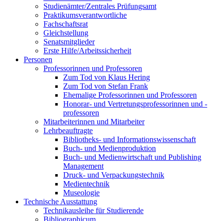
Studienämter/Zentrales Prüfungsamt
Praktikumsverantwortliche
Fachschaftsrat
Gleichstellung
Senatsmitglieder
Erste Hilfe/Arbeitssicherheit
Personen
Professorinnen und Professoren
Zum Tod von Klaus Hering
Zum Tod von Stefan Frank
Ehemalige Professorinnen und Professoren
Honorar- und Vertretungsprofessorinnen und -
professoren
Mitarbeiterinnen und Mitarbeiter
Lehrbeauftragte
Bibliotheks- und Informationswissenschaft
Buch- und Medienproduktion
Buch- und Medienwirtschaft und Publishing
Management
Druck- und Verpackungstechnik
Medientechnik
Museologie
Technische Ausstattung
Technikausleihe für Studierende
Bibliographicum