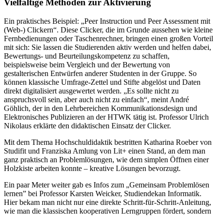
Vielfältige Methoden zur Aktivierung
Ein praktisches Beispiel: „Peer Instruction und Peer Assessment mit
(Web-) Clickern“. Diese Clicker, die im Grunde aussehen wie kleine
Fernbedienungen oder Taschenrechner, bringen einen großen Vorteil
mit sich: Sie lassen die Studierenden aktiv werden und helfen dabei,
Bewertungs- und Beurteilungskompetenz zu schaffen,
beispielsweise beim Vergleich und der Bewertung von
gestalterischen Entwürfen anderer Studenten in der Gruppe. So
können klassische Umfrage-Zettel und Stifte abgelöst und Daten
direkt digitalisiert ausgewertet werden. „Es sollte nicht zu
anspruchsvoll sein, aber auch nicht zu einfach“, meint André
Göhlich, der in den Lehrbereichen Kommunikationsdesign und
Elektronisches Publizieren an der HTWK tätig ist. Professor Ulrich
Nikolaus erklärte den didaktischen Einsatz der Clicker.
Mit dem Thema Hochschuldidaktik bestritten Katharina Roeber von
Studifit und Franziska Amlung von Lit+ einen Stand, an dem man
ganz praktisch an Problemlösungen, wie dem simplen Öffnen einer
Holzkiste arbeiten konnte – kreative Lösungen bevorzugt.
Ein paar Meter weiter gab es Infos zum „Gemeinsam Problemlösen
lernen” bei Professor Karsten Weicker, Studiendekan Informatik.
Hier bekam man nicht nur eine direkte Schritt-für-Schritt-Anleitung,
wie man die klassischen kooperativen Lerngruppen fördert, sondern