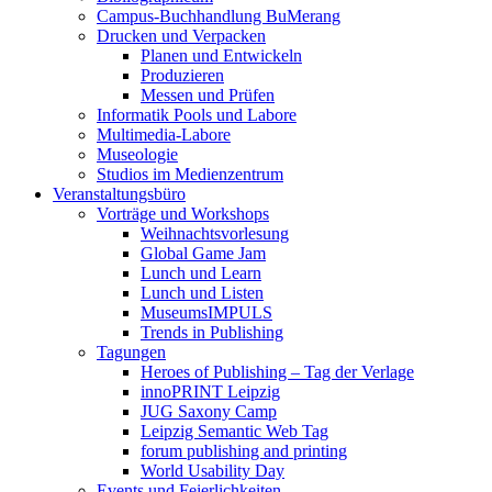
Campus-Buchhandlung BuMerang
Drucken und Verpacken
Planen und Entwickeln
Produzieren
Messen und Prüfen
Informatik Pools und Labore
Multimedia-Labore
Museologie
Studios im Medienzentrum
Veranstaltungsbüro
Vorträge und Workshops
Weihnachtsvorlesung
Global Game Jam
Lunch und Learn
Lunch und Listen
MuseumsIMPULS
Trends in Publishing
Tagungen
Heroes of Publishing – Tag der Verlage
innoPRINT Leipzig
JUG Saxony Camp
Leipzig Semantic Web Tag
forum publishing and printing
World Usability Day
Events und Feierlichkeiten