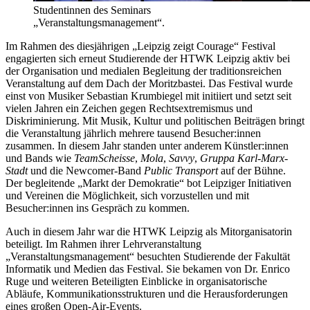
Studentinnen des Seminars
„Veranstaltungsmanagement“.
Im Rahmen des diesjährigen „Leipzig zeigt Courage“ Festival
engagierten sich erneut Studierende der HTWK Leipzig aktiv bei
der Organisation und medialen Begleitung der traditionsreichen
Veranstaltung auf dem Dach der Moritzbastei. Das Festival wurde
einst von Musiker Sebastian Krumbiegel mit initiiert und setzt seit
vielen Jahren ein Zeichen gegen Rechtsextremismus und
Diskriminierung. Mit Musik, Kultur und politischen Beiträgen bringt
die Veranstaltung jährlich mehrere tausend Besucher:innen
zusammen. In diesem Jahr standen unter anderem Künstler:innen
und Bands wie
Team
Scheisse
,
Mola
,
Savvy
,
Gruppa Karl-Marx-
Stadt
und die Newcomer-Band
Public Transport
auf der Bühne.
Der begleitende „Markt der Demokratie“ bot Leipziger Initiativen
und Vereinen die Möglichkeit, sich vorzustellen und mit
Besucher:innen ins Gespräch zu kommen.
Auch in diesem Jahr war die HTWK Leipzig als Mitorganisatorin
beteiligt. Im Rahmen ihrer Lehrveranstaltung
„Veranstaltungsmanagement“ besuchten Studierende der Fakultät
Informatik und Medien das Festival. Sie bekamen von Dr. Enrico
Ruge und weiteren Beteiligten Einblicke in organisatorische
Abläufe, Kommunikationsstrukturen und die Herausforderungen
eines großen Open-Air-Events.