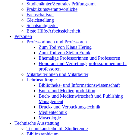
Studienämter/Zentrales Prüfungsamt
Praktikumsverantwortliche
Fachschaftsrat
Gleichstellung
Senatsmitglieder
Erste Hilfe/Arbeitssicherheit
Personen
Professorinnen und Professoren
Zum Tod von Klaus Hering
Zum Tod von Stefan Frank
Ehemalige Professorinnen und Professoren
Honorar- und Vertretungsprofessorinnen und -
professoren
Mitarbeiterinnen und Mitarbeiter
Lehrbeauftragte
Bibliotheks- und Informationswissenschaft
Buch- und Medienproduktion
Buch- und Medienwirtschaft und Publishing
Management
Druck- und Verpackungstechnik
Medientechnik
Museologie
Technische Ausstattung
Technikausleihe für Studierende
Bibliographicum