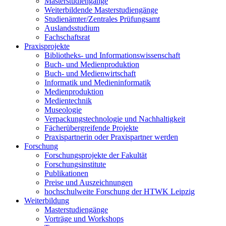
Masterstudiengänge
Weiterbildende Masterstudiengänge
Studienämter/Zentrales Prüfungsamt
Auslandsstudium
Fachschaftsrat
Praxisprojekte
Bibliotheks- und Informationswissenschaft
Buch- und Medienproduktion
Buch- und Medienwirtschaft
Informatik und Medieninformatik
Medienproduktion
Medientechnik
Museologie
Verpackungstechnologie und Nachhaltigkeit
Fächerübergreifende Projekte
Praxispartnerin oder Praxispartner werden
Forschung
Forschungsprojekte der Fakultät
Forschungsinstitute
Publikationen
Preise und Auszeichnungen
hochschulweite Forschung der HTWK Leipzig
Weiterbildung
Masterstudiengänge
Vorträge und Workshops