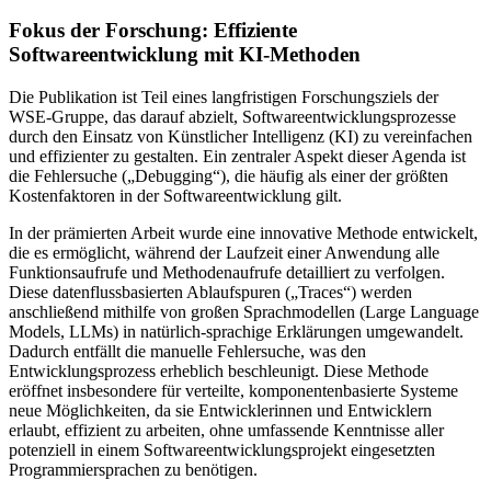
Fokus der Forschung: Effiziente
Softwareentwicklung mit KI-Methoden
Die Publikation ist Teil eines langfristigen Forschungsziels der
WSE-Gruppe, das darauf abzielt, Softwareentwicklungsprozesse
durch den Einsatz von Künstlicher Intelligenz (KI) zu vereinfachen
und effizienter zu gestalten. Ein zentraler Aspekt dieser Agenda ist
die Fehlersuche („Debugging“), die häufig als einer der größten
Kostenfaktoren in der Softwareentwicklung gilt.
In der prämierten Arbeit wurde eine innovative Methode entwickelt,
die es ermöglicht, während der Laufzeit einer Anwendung alle
Funktionsaufrufe und Methodenaufrufe detailliert zu verfolgen.
Diese datenflussbasierten Ablaufspuren („Traces“) werden
anschließend mithilfe von großen Sprachmodellen (Large Language
Models, LLMs) in natürlich-sprachige Erklärungen umgewandelt.
Dadurch entfällt die manuelle Fehlersuche, was den
Entwicklungsprozess erheblich beschleunigt. Diese Methode
eröffnet insbesondere für verteilte, komponentenbasierte Systeme
neue Möglichkeiten, da sie Entwicklerinnen und Entwicklern
erlaubt, effizient zu arbeiten, ohne umfassende Kenntnisse aller
potenziell in einem Softwareentwicklungsprojekt eingesetzten
Programmiersprachen zu benötigen.