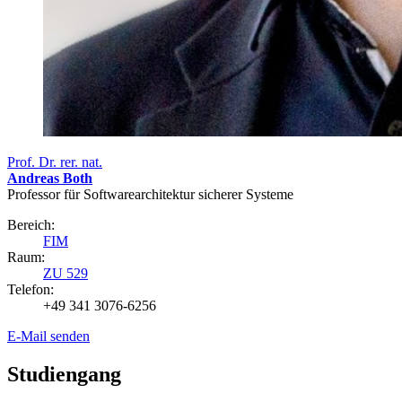
Prof. Dr. rer. nat.
Andreas Both
Professor für Softwarearchitektur sicherer Systeme
Bereich:
FIM
Raum:
ZU 529
Telefon:
+49 341 3076-6256
E-Mail senden
Studiengang