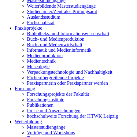
Masterstudiengänge
Weiterbildende Masterstudiengänge
Studienämter/Zentrales Prüfungsamt
Auslandsstudium
Fachschaftsrat
Praxisprojekte
Bibliotheks- und Informationswissenschaft
Buch- und Medienproduktion
Buch- und Medienwirtschaft
Informatik und Medieninformatik
Medienproduktion
Medientechnik
Museologie
Verpackungstechnologie und Nachhaltigkeit
Fächerübergreifende Projekte
Praxispartnerin oder Praxispartner werden
Forschung
Forschungsprojekte der Fakultät
Forschungsinstitute
Publikationen
Preise und Auszeichnungen
hochschulweite Forschung der HTWK Leipzig
Weiterbildung
Masterstudiengänge
Vorträge und Workshops