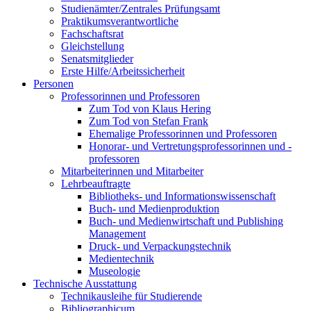
Studienämter/Zentrales Prüfungsamt
Praktikumsverantwortliche
Fachschaftsrat
Gleichstellung
Senatsmitglieder
Erste Hilfe/Arbeitssicherheit
Personen
Professorinnen und Professoren
Zum Tod von Klaus Hering
Zum Tod von Stefan Frank
Ehemalige Professorinnen und Professoren
Honorar- und Vertretungsprofessorinnen und -
professoren
Mitarbeiterinnen und Mitarbeiter
Lehrbeauftragte
Bibliotheks- und Informationswissenschaft
Buch- und Medienproduktion
Buch- und Medienwirtschaft und Publishing
Management
Druck- und Verpackungstechnik
Medientechnik
Museologie
Technische Ausstattung
Technikausleihe für Studierende
Bibliographicum