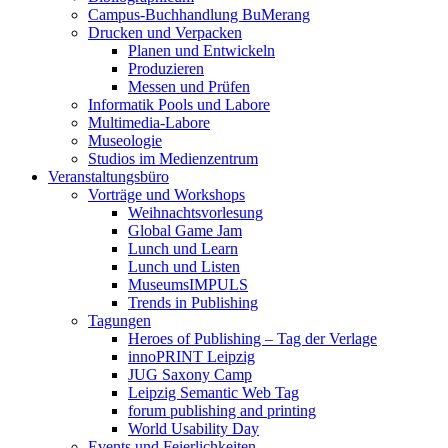
Campus-Buchhandlung BuMerang
Drucken und Verpacken
Planen und Entwickeln
Produzieren
Messen und Prüfen
Informatik Pools und Labore
Multimedia-Labore
Museologie
Studios im Medienzentrum
Veranstaltungsbüro
Vorträge und Workshops
Weihnachtsvorlesung
Global Game Jam
Lunch und Learn
Lunch und Listen
MuseumsIMPULS
Trends in Publishing
Tagungen
Heroes of Publishing – Tag der Verlage
innoPRINT Leipzig
JUG Saxony Camp
Leipzig Semantic Web Tag
forum publishing and printing
World Usability Day
Events und Feierlichkeiten