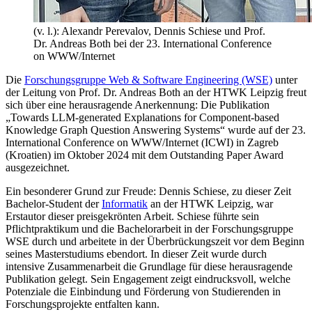
(v. l.): Alexandr Perevalov, Dennis Schiese und Prof.
Dr. Andreas Both bei der 23. International Conference
on WWW/Internet
Die
Forschungsgruppe Web & Software Engineering (WSE)
unter
der Leitung von Prof. Dr. Andreas Both an der HTWK Leipzig freut
sich über eine herausragende Anerkennung: Die Publikation
„Towards LLM-generated Explanations for Component-based
Knowledge Graph Question Answering Systems“ wurde auf der 23.
International Conference on WWW/Internet (ICWI) in Zagreb
(Kroatien) im Oktober 2024 mit dem Outstanding Paper Award
ausgezeichnet.
Ein besonderer Grund zur Freude: Dennis Schiese, zu dieser Zeit
Bachelor-Student der
Informatik
an der HTWK Leipzig, war
Erstautor dieser preisgekrönten Arbeit. Schiese führte sein
Pflichtpraktikum und die Bachelorarbeit in der Forschungsgruppe
WSE durch und arbeitete in der Überbrückungszeit vor dem Beginn
seines Masterstudiums ebendort. In dieser Zeit wurde durch
intensive Zusammenarbeit die Grundlage für diese herausragende
Publikation gelegt. Sein Engagement zeigt eindrucksvoll, welche
Potenziale die Einbindung und Förderung von Studierenden in
Forschungsprojekte entfalten kann.