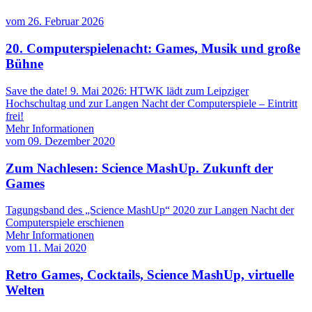
vom
26. Februar 2026
20. Computerspielenacht: Games, Musik und große
Bühne
Save the date! 9. Mai 2026: HTWK lädt zum Leipziger
Hochschultag und zur Langen Nacht der Computerspiele – Eintritt
frei!
Mehr Informationen
vom
09. Dezember 2020
Zum Nachlesen: Science MashUp. Zukunft der
Games
Tagungsband des „Science MashUp“ 2020 zur Langen Nacht der
Computerspiele erschienen
Mehr Informationen
vom
11. Mai 2020
Retro Games, Cocktails, Science MashUp, virtuelle
Welten