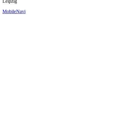
Leipzig
MobileNavi