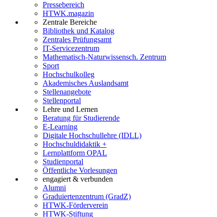
Pressebereich
HTWK.magazin
Zentrale Bereiche
Bibliothek und Katalog
Zentrales Prüfungsamt
IT-Servicezentrum
Mathematisch-Naturwissensch. Zentrum
Sport
Hochschulkolleg
Akademisches Auslandsamt
Stellenangebote
Stellenportal
Lehre und Lernen
Beratung für Studierende
E-Learning
Digitale Hochschullehre (IDLL)
Hochschuldidaktik +
Lernplattform OPAL
Studienportal
Öffentliche Vorlesungen
engagiert & verbunden
Alumni
Graduiertenzentrum (GradZ)
HTWK-Förderverein
HTWK-Stiftung