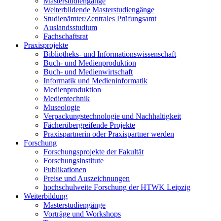
Masterstudiengänge
Weiterbildende Masterstudiengänge
Studienämter/Zentrales Prüfungsamt
Auslandsstudium
Fachschaftsrat
Praxisprojekte
Bibliotheks- und Informationswissenschaft
Buch- und Medienproduktion
Buch- und Medienwirtschaft
Informatik und Medieninformatik
Medienproduktion
Medientechnik
Museologie
Verpackungstechnologie und Nachhaltigkeit
Fächerübergreifende Projekte
Praxispartnerin oder Praxispartner werden
Forschung
Forschungsprojekte der Fakultät
Forschungsinstitute
Publikationen
Preise und Auszeichnungen
hochschulweite Forschung der HTWK Leipzig
Weiterbildung
Masterstudiengänge
Vorträge und Workshops