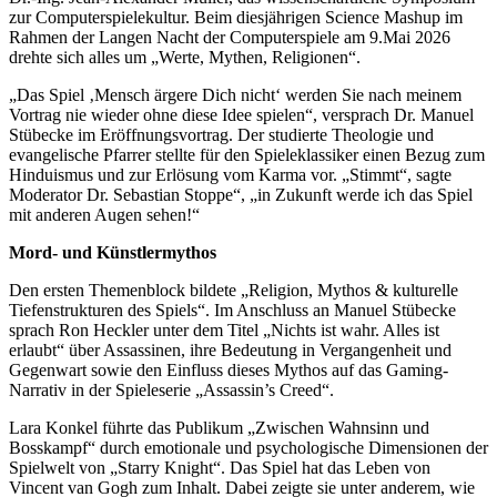
zur Computerspielekultur. Beim diesjährigen Science Mashup im
Rahmen der Langen Nacht der Computerspiele am 9.Mai 2026
drehte sich alles um „Werte, Mythen, Religionen“.
„Das Spiel ‚Mensch ärgere Dich nicht‘ werden Sie nach meinem
Vortrag nie wieder ohne diese Idee spielen“, versprach Dr. Manuel
Stübecke im Eröffnungsvortrag. Der studierte Theologie und
evangelische Pfarrer stellte für den Spieleklassiker einen Bezug zum
Hinduismus und zur Erlösung vom Karma vor. „Stimmt“, sagte
Moderator Dr. Sebastian Stoppe“, „in Zukunft werde ich das Spiel
mit anderen Augen sehen!“
Mord- und Künstlermythos
Den ersten Themenblock bildete „Religion, Mythos & kulturelle
Tiefenstrukturen des Spiels“. Im Anschluss an Manuel Stübecke
sprach Ron Heckler unter dem Titel „Nichts ist wahr. Alles ist
erlaubt“ über Assassinen, ihre Bedeutung in Vergangenheit und
Gegenwart sowie den Einfluss dieses Mythos auf das Gaming-
Narrativ in der Spieleserie „Assassin’s Creed“.
Lara Konkel führte das Publikum „Zwischen Wahnsinn und
Bosskampf“ durch emotionale und psychologische Dimensionen der
Spielwelt von „Starry Knight“. Das Spiel hat das Leben von
Vincent van Gogh zum Inhalt. Dabei zeigte sie unter anderem, wie