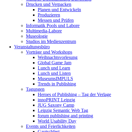
Drucken und Verpacken
Planen und Entwickeln
Produzieren
Messen und Prüfen
Informatik Pools und Labore
Multimedia-Labore
Museologie
Studios im Medienzentrum
Veranstaltungsbüro
Vorträge und Workshops
Weihnachtsvorlesung
Global Game Jam
Lunch und Learn
Lunch und Listen
MuseumsIMPULS
Trends in Publishing
Tagungen
Heroes of Publishing – Tag der Verlage
innoPRINT Leipzig
JUG Saxony Camp
Leipzig Semantic Web Tag
forum publishing and printing
World Usability Day
Events und Feierlichkeiten
Gautschfest