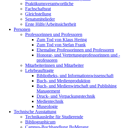
Praktikumsverantwortliche
Fachschaftsrat
Gleichstellung
Senatsmitglieder
Erste Hilfe/Arbeitssicherheit
Personen
Professorinnen und Professoren
Zum Tod von Klaus Hering
Zum Tod von Stefan Frank
Ehemalige Professorinnen und Professoren
Honorar- und Vertretungsprofessorinnen und -
professoren
Mitarbeiterinnen und Mitarbeiter
Lehrbeauftragte
Bibliotheks- und Informationswissenschaft
Buch- und Medienproduktion
Buch- und Medienwirtschaft und Publishing
Management
Druck- und Verpackungstechnik
Medientechnik
Museologie
Technische Ausstattung
Technikausleihe für Studierende
Bibliographicum
Campus-Buchhandlung BuMerang