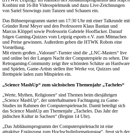
Konbini mit 16-Bit Videospielmusik und dazu Live-Zeichnungen
von Sariel Snowings zum Tanzen und Schauen ein.
Das Bühnenprogramm startet um 17:30 Uhr mit einer Talkrunde mit
Gründer René Meyer und den Professoren Klaus Bastian und
Marcus Klöppel sowie Professorin Gabriele Hooffacker. Darauf
folgen Gaming-Quizzes vom Leipzig esports e.V. zum Mitmachen
und Preise gewinnen. Außerdem geben die HTWK Robots eine
Vorstellung.
Mit einem großen „Valorant“-Turnier sind die „LNC-Masters“ live
und online bei der Langen Nacht der Computerspiele zu sehen. Die
Retrogaming-Community zeigt ihre schönsten Schätze an Hardware
und Spielen, Game-Artists stellen ihre Werke vor, Quizzes und
Brettspiele laden zum Mitspielen ein.
„Science MashUp“ zum sächsischen Themenjahr „Tacheles“
„Werte, Mythen, Religionen“ sind Themen beim diesjährigen
„Science MashUp“, der unterhaltsamen Fachtagung zu Game-
Studies im Rahmen der Computerspielenacht. Damit beteiligt sich
das Science MashUp am Themenjahr „Tacheles. Das Jahr der
jüdischen Kultur in Sachsen“ (Beginn 14 Uhr).
„Das Jubliäumsprogramm der Computerspielenacht ist eine
attraktive Ergänzung zum Hochschulinformationstag“, freut sich der