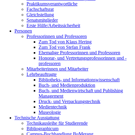
Praktikumsverantwortliche
Fachschaftsrat
Gleichstellung
Senatsmitglieder
Erste Hilfe/Arbeitssicherheit
Personen
Professorinnen und Professoren
Zum Tod von Klaus Hering
Zum Tod von Stefan Frank
Ehemalige Professorinnen und Professoren
Honorar- und Vertretungsprofessorinnen und -
professoren
Mitarbeiterinnen und Mitarbeiter
Lehrbeauftragte
Bibliotheks- und Informationswissenschaft
Buch- und Medienproduktion
Buch- und Medienwirtschaft und Publishing
Management
Druck- und Verpackungstechnik
Medientechnik
Museologie
Technische Ausstattung
Technikausleihe für Studierende
Bibliographicum
Campus-Buchhandlung BuMerang