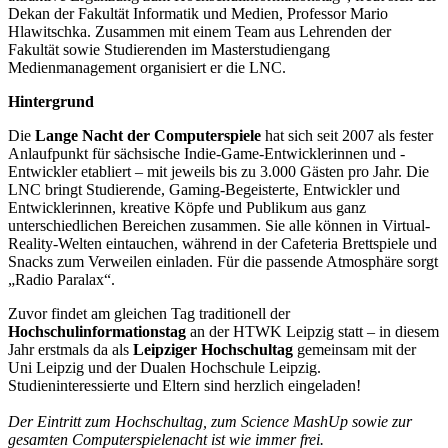
Dekan der Fakultät Informatik und Medien, Professor Mario
Hlawitschka. Zusammen mit einem Team aus Lehrenden der
Fakultät sowie Studierenden im Masterstudiengang
Medienmanagement organisiert er die LNC.
Hintergrund
Die
Lange Nacht der Computerspiele
hat sich seit 2007 als fester
Anlaufpunkt für sächsische Indie-Game-Entwicklerinnen und -
Entwickler etabliert – mit jeweils bis zu 3.000 Gästen pro Jahr. Die
LNC bringt Studierende, Gaming-Begeisterte, Entwickler und
Entwicklerinnen, kreative Köpfe und Publikum aus ganz
unterschiedlichen Bereichen zusammen. Sie alle können in Virtual-
Reality-Welten eintauchen, während in der Cafeteria Brettspiele und
Snacks zum Verweilen einladen. Für die passende Atmosphäre sorgt
„Radio Paralax“.
Zuvor findet am gleichen Tag traditionell der
Hochschulinformationstag
an der HTWK Leipzig statt – in diesem
Jahr erstmals da als
Leipziger Hochschultag
gemeinsam mit der
Uni Leipzig und der Dualen Hochschule Leipzig.
Studieninteressierte und Eltern sind herzlich eingeladen!
Der Eintritt zum Hochschultag, zum Science MashUp sowie zur
gesamten Computerspielenacht ist wie immer frei.