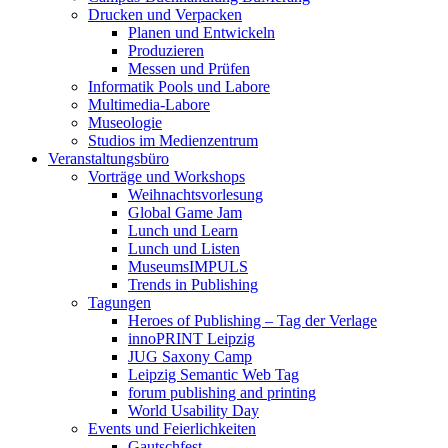
Drucken und Verpacken
Planen und Entwickeln
Produzieren
Messen und Prüfen
Informatik Pools und Labore
Multimedia-Labore
Museologie
Studios im Medienzentrum
Veranstaltungsbüro
Vorträge und Workshops
Weihnachtsvorlesung
Global Game Jam
Lunch und Learn
Lunch und Listen
MuseumsIMPULS
Trends in Publishing
Tagungen
Heroes of Publishing – Tag der Verlage
innoPRINT Leipzig
JUG Saxony Camp
Leipzig Semantic Web Tag
forum publishing and printing
World Usability Day
Events und Feierlichkeiten
Gautschfest