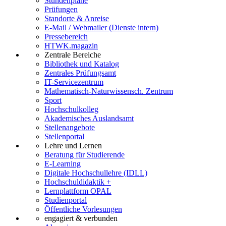
Stundenpläne
Prüfungen
Standorte & Anreise
E-Mail / Webmailer (Dienste intern)
Pressebereich
HTWK.magazin
Zentrale Bereiche
Bibliothek und Katalog
Zentrales Prüfungsamt
IT-Servicezentrum
Mathematisch-Naturwissensch. Zentrum
Sport
Hochschulkolleg
Akademisches Auslandsamt
Stellenangebote
Stellenportal
Lehre und Lernen
Beratung für Studierende
E-Learning
Digitale Hochschullehre (IDLL)
Hochschuldidaktik +
Lernplattform OPAL
Studienportal
Öffentliche Vorlesungen
engagiert & verbunden