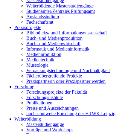
Masterstudiengänge
Weiterbildende Masterstudiengänge
Studienämter/Zentrales Prüfungsamt
Auslandsstudium
Fachschaftsrat
Praxisprojekte
Bibliotheks- und Informationswissenschaft
Buch- und Medienproduktion
Buch- und Medienwirtschaft
Informatik und Medieninformatik
Medienproduktion
Medientechnik
Museologie
Verpackungstechnologie und Nachhaltigkeit
Fächerübergreifende Projekte
Praxispartnerin oder Praxispartner werden
Forschung
Forschungsprojekte der Fakultät
Forschungsinstitute
Publikationen
Preise und Auszeichnungen
hochschulweite Forschung der HTWK Leipzig
Weiterbildung
Masterstudiengänge
Vorträge und Workshops