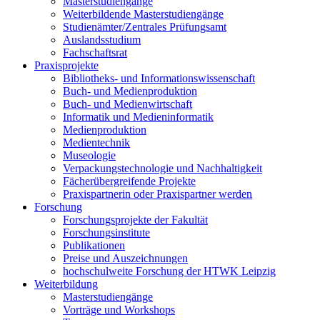
Masterstudiengänge
Weiterbildende Masterstudiengänge
Studienämter/Zentrales Prüfungsamt
Auslandsstudium
Fachschaftsrat
Praxisprojekte
Bibliotheks- und Informationswissenschaft
Buch- und Medienproduktion
Buch- und Medienwirtschaft
Informatik und Medieninformatik
Medienproduktion
Medientechnik
Museologie
Verpackungstechnologie und Nachhaltigkeit
Fächerübergreifende Projekte
Praxispartnerin oder Praxispartner werden
Forschung
Forschungsprojekte der Fakultät
Forschungsinstitute
Publikationen
Preise und Auszeichnungen
hochschulweite Forschung der HTWK Leipzig
Weiterbildung
Masterstudiengänge
Vorträge und Workshops