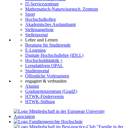
IT-Servicezentrum
Mathematisch-Naturwissensch. Zentrum
Sport
Hochschulkolleg
Akademisches Auslandsamt
Stellenangebote
Stellenportal
Lehre und Lernen
Beratung für Studierende
E-Learning
Digitale Hochschullehre (IDLL)
Hochschuldidaktik +
Lernplattform OPAL
Studienportal
Öffentliche Vorlesungen
engagiert & verbunden
Alumni
Graduiertenzentrum (GradZ)
HTWK-Förderverein
HTWK-Stiftung