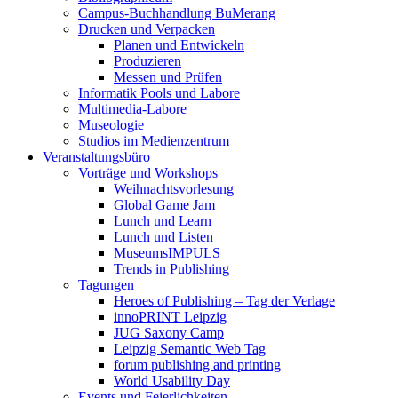
Campus-Buchhandlung BuMerang
Drucken und Verpacken
Planen und Entwickeln
Produzieren
Messen und Prüfen
Informatik Pools und Labore
Multimedia-Labore
Museologie
Studios im Medienzentrum
Veranstaltungsbüro
Vorträge und Workshops
Weihnachtsvorlesung
Global Game Jam
Lunch und Learn
Lunch und Listen
MuseumsIMPULS
Trends in Publishing
Tagungen
Heroes of Publishing – Tag der Verlage
innoPRINT Leipzig
JUG Saxony Camp
Leipzig Semantic Web Tag
forum publishing and printing
World Usability Day
Events und Feierlichkeiten