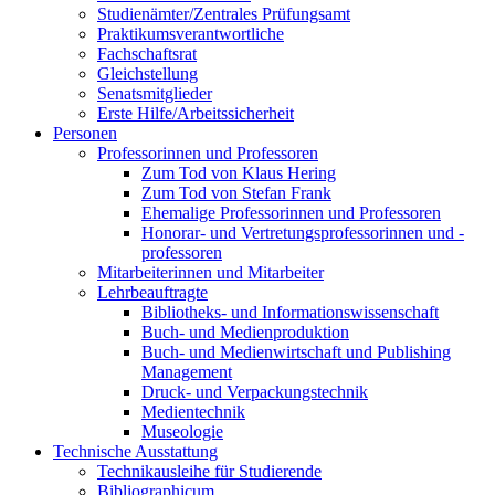
Studienämter/Zentrales Prüfungsamt
Praktikumsverantwortliche
Fachschaftsrat
Gleichstellung
Senatsmitglieder
Erste Hilfe/Arbeitssicherheit
Personen
Professorinnen und Professoren
Zum Tod von Klaus Hering
Zum Tod von Stefan Frank
Ehemalige Professorinnen und Professoren
Honorar- und Vertretungsprofessorinnen und -
professoren
Mitarbeiterinnen und Mitarbeiter
Lehrbeauftragte
Bibliotheks- und Informationswissenschaft
Buch- und Medienproduktion
Buch- und Medienwirtschaft und Publishing
Management
Druck- und Verpackungstechnik
Medientechnik
Museologie
Technische Ausstattung
Technikausleihe für Studierende
Bibliographicum