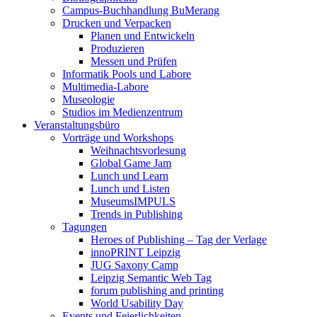
Campus-Buchhandlung BuMerang
Drucken und Verpacken
Planen und Entwickeln
Produzieren
Messen und Prüfen
Informatik Pools und Labore
Multimedia-Labore
Museologie
Studios im Medienzentrum
Veranstaltungsbüro
Vorträge und Workshops
Weihnachtsvorlesung
Global Game Jam
Lunch und Learn
Lunch und Listen
MuseumsIMPULS
Trends in Publishing
Tagungen
Heroes of Publishing – Tag der Verlage
innoPRINT Leipzig
JUG Saxony Camp
Leipzig Semantic Web Tag
forum publishing and printing
World Usability Day
Events und Feierlichkeiten