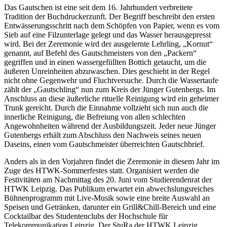
Das Gautschen ist eine seit dem 16. Jahrhundert verbreitete
Tradition der Buchdruckerzunft. Der Begriff beschreibt den ersten
Entwässerungsschritt nach dem Schöpfen von Papier, wenn es vom
Sieb auf eine Filzunterlage gelegt und das Wasser herausgepresst
wird. Bei der Zeremonie wird der ausgelernte Lehrling, „Kornut“
genannt, auf Befehl des Gautschmeisters von den „Packern“
gegriffen und in einen wassergefüllten Bottich getaucht, um die
äußeren Unreinheiten abzuwaschen. Dies geschieht in der Regel
nicht ohne Gegenwehr und Fluchtversuche. Durch die Wassertaufe
zählt der „Gautschling“ nun zum Kreis der Jünger Gutenbergs. Im
Anschluss an diese äußerliche rituelle Reinigung wird ein geheimer
Trunk gereicht. Durch die Einnahme vollzieht sich nun auch die
innerliche Reinigung, die Befreiung von allen schlechten
Angewohnheiten während der Ausbildungszeit. Jeder neue Jünger
Gutenbergs erhält zum Abschluss den Nachweis seines neuen
Daseins, einen vom Gautschmeister überreichten Gautschbrief.
Anders als in den Vorjahren findet die Zeremonie in diesem Jahr im
Zuge des HTWK-Sommerfestes statt. Organisiert werden die
Festivitäten am Nachmittag des 20. Juni vom Studierendenrat der
HTWK Leipzig. Das Publikum erwartet ein abwechslungsreiches
Bühnenprogramm mit Live-Musik sowie eine breite Auswahl an
Speisen und Getränken, darunter ein Grill&Chill-Bereich und eine
Cocktailbar des Studentenclubs der Hochschule für
Telekommunikation Leipzig. Der StuRa der HTWK Leipzig,