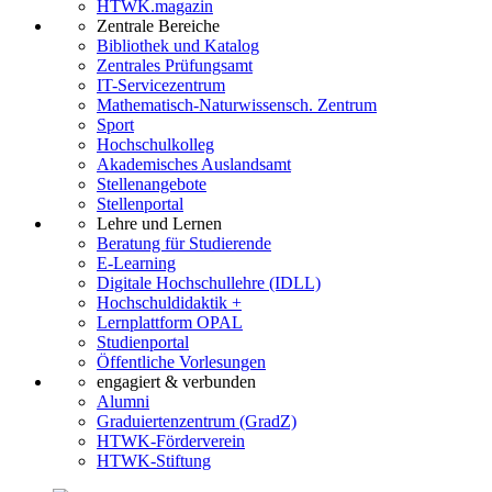
HTWK.magazin
Zentrale Bereiche
Bibliothek und Katalog
Zentrales Prüfungsamt
IT-Servicezentrum
Mathematisch-Naturwissensch. Zentrum
Sport
Hochschulkolleg
Akademisches Auslandsamt
Stellenangebote
Stellenportal
Lehre und Lernen
Beratung für Studierende
E-Learning
Digitale Hochschullehre (IDLL)
Hochschuldidaktik +
Lernplattform OPAL
Studienportal
Öffentliche Vorlesungen
engagiert & verbunden
Alumni
Graduiertenzentrum (GradZ)
HTWK-Förderverein
HTWK-Stiftung