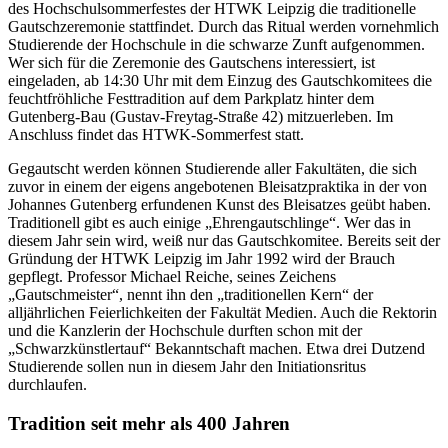
des Hochschulsommerfestes der HTWK Leipzig die traditionelle
Gautschzeremonie stattfindet. Durch das Ritual werden vornehmlich
Studierende der Hochschule in die schwarze Zunft aufgenommen.
Wer sich für die Zeremonie des Gautschens interessiert, ist
eingeladen, ab 14:30 Uhr mit dem Einzug des Gautschkomitees die
feuchtfröhliche Festtradition auf dem Parkplatz hinter dem
Gutenberg-Bau (Gustav-Freytag-Straße 42) mitzuerleben. Im
Anschluss findet das HTWK-Sommerfest statt.
Gegautscht werden können Studierende aller Fakultäten, die sich
zuvor in einem der eigens angebotenen Bleisatzpraktika in der von
Johannes Gutenberg erfundenen Kunst des Bleisatzes geübt haben.
Traditionell gibt es auch einige „Ehrengautschlinge“. Wer das in
diesem Jahr sein wird, weiß nur das Gautschkomitee. Bereits seit der
Gründung der HTWK Leipzig im Jahr 1992 wird der Brauch
gepflegt. Professor Michael Reiche, seines Zeichens
„Gautschmeister“, nennt ihn den „traditionellen Kern“ der
alljährlichen Feierlichkeiten der Fakultät Medien. Auch die Rektorin
und die Kanzlerin der Hochschule durften schon mit der
„Schwarzkünstlertauf“ Bekanntschaft machen. Etwa drei Dutzend
Studierende sollen nun in diesem Jahr den Initiationsritus
durchlaufen.
Tradition seit mehr als 400 Jahren