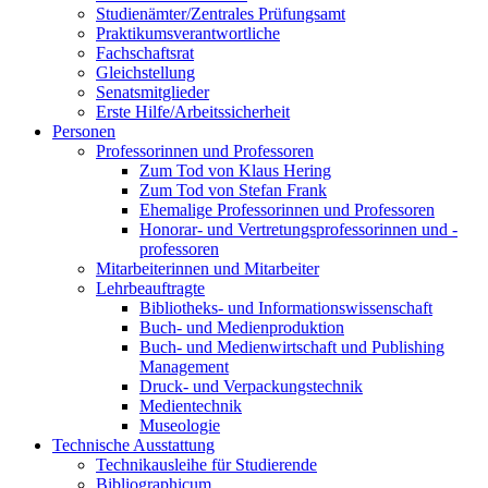
Studienämter/Zentrales Prüfungsamt
Praktikumsverantwortliche
Fachschaftsrat
Gleichstellung
Senatsmitglieder
Erste Hilfe/Arbeitssicherheit
Personen
Professorinnen und Professoren
Zum Tod von Klaus Hering
Zum Tod von Stefan Frank
Ehemalige Professorinnen und Professoren
Honorar- und Vertretungsprofessorinnen und -
professoren
Mitarbeiterinnen und Mitarbeiter
Lehrbeauftragte
Bibliotheks- und Informationswissenschaft
Buch- und Medienproduktion
Buch- und Medienwirtschaft und Publishing
Management
Druck- und Verpackungstechnik
Medientechnik
Museologie
Technische Ausstattung
Technikausleihe für Studierende
Bibliographicum