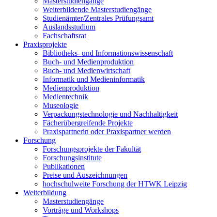
Masterstudiengänge
Weiterbildende Masterstudiengänge
Studienämter/Zentrales Prüfungsamt
Auslandsstudium
Fachschaftsrat
Praxisprojekte
Bibliotheks- und Informationswissenschaft
Buch- und Medienproduktion
Buch- und Medienwirtschaft
Informatik und Medieninformatik
Medienproduktion
Medientechnik
Museologie
Verpackungstechnologie und Nachhaltigkeit
Fächerübergreifende Projekte
Praxispartnerin oder Praxispartner werden
Forschung
Forschungsprojekte der Fakultät
Forschungsinstitute
Publikationen
Preise und Auszeichnungen
hochschulweite Forschung der HTWK Leipzig
Weiterbildung
Masterstudiengänge
Vorträge und Workshops