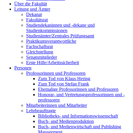
Über die Fakultät
Leitung und Ämter
Dekanat
Fakultätsrat
Studiendekaninnen und -dekane und
Studienkommissionen
Studienämter/Zentrales Prüfungsamt
Praktikumsverantwortliche
Fachschaftsrat
Gleichstellung
Senatsmitglieder
Erste Hilfe/Arbeitssicherheit
Personen
Professorinnen und Professoren
Zum Tod von Klaus Hering
Zum Tod von Stefan Frank
Ehemalige Professorinnen und Professoren
Honorar- und Vertretungsprofessorinnen und -
professoren
Mitarbeiterinnen und Mitarbeiter
Lehrbeauftragte
Bibliotheks- und Informationswissenschaft
Buch- und Medienproduktion
Buch- und Medienwirtschaft und Publishing
Management