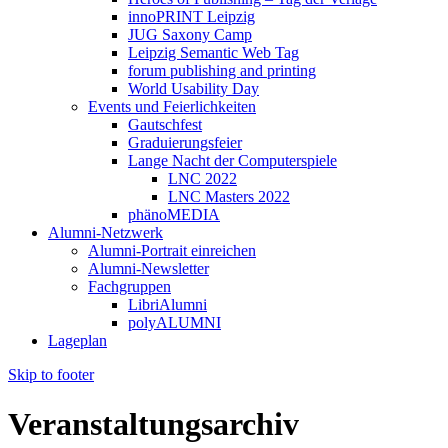
innoPRINT Leipzig
JUG Saxony Camp
Leipzig Semantic Web Tag
forum publishing and printing
World Usability Day
Events und Feierlichkeiten
Gautschfest
Graduierungsfeier
Lange Nacht der Computerspiele
LNC 2022
LNC Masters 2022
phänoMEDIA
Alumni-Netzwerk
Alumni-Portrait einreichen
Alumni-Newsletter
Fachgruppen
LibriAlumni
polyALUMNI
Lageplan
Skip to footer
Veranstaltungsarchiv