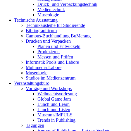
Druck- und Verpackungstechnik
Medientechnik
Museologie
Technische Ausstattung
Technikausleihe für Studierende
Bibliographicum
Campus-Buchhandlung BuMerang
Drucken und Verpacken
Planen und Entwickeln
Produzieren
Messen und Prüfen
Informatik Pools und Labore
Multimedia-Labore
Museologie
Studios im Medienzentrum
Veranstaltungsbüro
Vorträge und Workshops
Weihnachtsvorlesung
Global Game Jam
Lunch und Learn
Lunch und Listen
MuseumsIMPULS
Trends in Publishing
Tagungen
Heroes of Publishing – Tag der Verlage