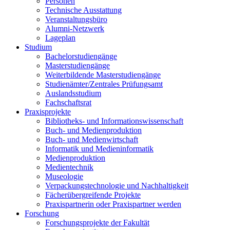
Personen
Technische Ausstattung
Veranstaltungsbüro
Alumni-Netzwerk
Lageplan
Studium
Bachelorstudiengänge
Masterstudiengänge
Weiterbildende Masterstudiengänge
Studienämter/Zentrales Prüfungsamt
Auslandsstudium
Fachschaftsrat
Praxisprojekte
Bibliotheks- und Informationswissenschaft
Buch- und Medienproduktion
Buch- und Medienwirtschaft
Informatik und Medieninformatik
Medienproduktion
Medientechnik
Museologie
Verpackungstechnologie und Nachhaltigkeit
Fächerübergreifende Projekte
Praxispartnerin oder Praxispartner werden
Forschung
Forschungsprojekte der Fakultät