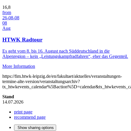
16,8
from
26-08-08
08
Aug
HTWK Radtour
Es geht vom 8. bis 16. August nach Süddeutschland in die
Alpenregion – kein „Leistungskampfradfahren“, eher das Gegenteil.
More Information
https://fim.htwk-leipzig.de/en/fakultaet/aktuelles/veranstaltungen-
termine-alte-version/veranstaltungsarchiv?
tx_htwkevents_calendar%5Baction%5D=calendar&tx_htwkevents
Stand
14.07.2026
print page
recommend page
Show sharing options