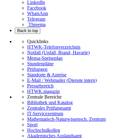
LinkedIn
Facebook
WhatsApp
Telegram
Threema
Back to top
Quicklinks
HTWK-Telefonverzeichnis
Notfall (Unfall, Brand, Havarie)
Mensa-Speiseplan
Stundenpläne
Prüfungen
Standorte & Anreise
E-Mail / Webmailer (Dienste intern)
Pressebereich
HTWK.magazin
Zentrale Bereiche
Bibliothek und Katalog
Zentrales Prüfungsamt
IT-Servicezentrum
Mathematisch-Naturwissensch. Zentrum
Sport
Hochschulkolleg
Akademisches Auslandsamt