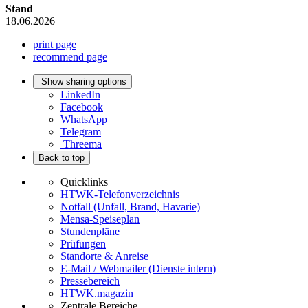
Stand
18.06.2026
print page
recommend page
Show sharing options
LinkedIn
Facebook
WhatsApp
Telegram
Threema
Back to top
Quicklinks
HTWK-Telefonverzeichnis
Notfall (Unfall, Brand, Havarie)
Mensa-Speiseplan
Stundenpläne
Prüfungen
Standorte & Anreise
E-Mail / Webmailer (Dienste intern)
Pressebereich
HTWK.magazin
Zentrale Bereiche