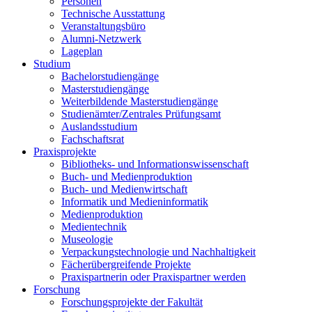
Personen
Technische Ausstattung
Veranstaltungsbüro
Alumni-Netzwerk
Lageplan
Studium
Bachelorstudiengänge
Masterstudiengänge
Weiterbildende Masterstudiengänge
Studienämter/Zentrales Prüfungsamt
Auslandsstudium
Fachschaftsrat
Praxisprojekte
Bibliotheks- und Informationswissenschaft
Buch- und Medienproduktion
Buch- und Medienwirtschaft
Informatik und Medieninformatik
Medienproduktion
Medientechnik
Museologie
Verpackungstechnologie und Nachhaltigkeit
Fächerübergreifende Projekte
Praxispartnerin oder Praxispartner werden
Forschung
Forschungsprojekte der Fakultät