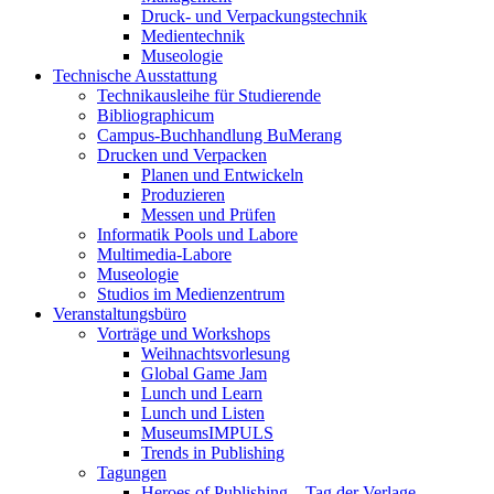
Druck- und Verpackungstechnik
Medientechnik
Museologie
Technische Ausstattung
Technikausleihe für Studierende
Bibliographicum
Campus-Buchhandlung BuMerang
Drucken und Verpacken
Planen und Entwickeln
Produzieren
Messen und Prüfen
Informatik Pools und Labore
Multimedia-Labore
Museologie
Studios im Medienzentrum
Veranstaltungsbüro
Vorträge und Workshops
Weihnachtsvorlesung
Global Game Jam
Lunch und Learn
Lunch und Listen
MuseumsIMPULS
Trends in Publishing
Tagungen
Heroes of Publishing – Tag der Verlage