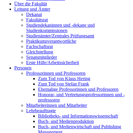
Über die Fakultät
Leitung und Ämter
Dekanat
Fakultätsrat
Studiendekaninnen und -dekane und
Studienkommissionen
Studienämter/Zentrales Prüfungsamt
Praktikumsverantwortliche
Fachschaftsrat
Gleichstellung
Senatsmitglieder
Erste Hilfe/Arbeitssicherheit
Personen
Professorinnen und Professoren
Zum Tod von Klaus Hering
Zum Tod von Stefan Frank
Ehemalige Professorinnen und Professoren
Honorar- und Vertretungsprofessorinnen und -
professoren
Mitarbeiterinnen und Mitarbeiter
Lehrbeauftragte
Bibliotheks- und Informationswissenschaft
Buch- und Medienproduktion
Buch- und Medienwirtschaft und Publishing
Management