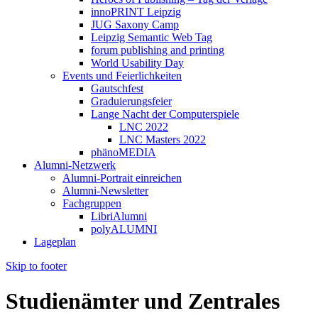
innoPRINT Leipzig
JUG Saxony Camp
Leipzig Semantic Web Tag
forum publishing and printing
World Usability Day
Events und Feierlichkeiten
Gautschfest
Graduierungsfeier
Lange Nacht der Computerspiele
LNC 2022
LNC Masters 2022
phänoMEDIA
Alumni-Netzwerk
Alumni-Portrait einreichen
Alumni-Newsletter
Fachgruppen
LibriAlumni
polyALUMNI
Lageplan
Skip to footer
Studienämter und Zentrales