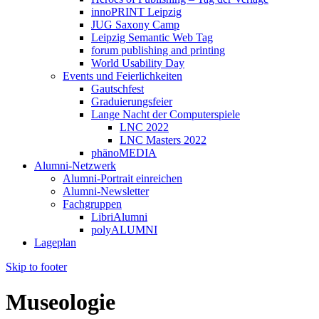
innoPRINT Leipzig
JUG Saxony Camp
Leipzig Semantic Web Tag
forum publishing and printing
World Usability Day
Events und Feierlichkeiten
Gautschfest
Graduierungsfeier
Lange Nacht der Computerspiele
LNC 2022
LNC Masters 2022
phänoMEDIA
Alumni-Netzwerk
Alumni-Portrait einreichen
Alumni-Newsletter
Fachgruppen
LibriAlumni
polyALUMNI
Lageplan
Skip to footer
Museologie