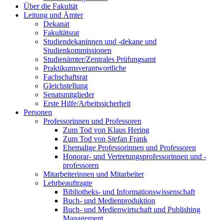
Über die Fakultät
Leitung und Ämter
Dekanat
Fakultätsrat
Studiendekaninnen und -dekane und
Studienkommissionen
Studienämter/Zentrales Prüfungsamt
Praktikumsverantwortliche
Fachschaftsrat
Gleichstellung
Senatsmitglieder
Erste Hilfe/Arbeitssicherheit
Personen
Professorinnen und Professoren
Zum Tod von Klaus Hering
Zum Tod von Stefan Frank
Ehemalige Professorinnen und Professoren
Honorar- und Vertretungsprofessorinnen und -
professoren
Mitarbeiterinnen und Mitarbeiter
Lehrbeauftragte
Bibliotheks- und Informationswissenschaft
Buch- und Medienproduktion
Buch- und Medienwirtschaft und Publishing
Management