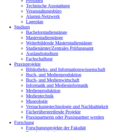
Personen
Technische Ausstattung
Veranstaltungsbüro
Alumni-Netzwerk
Lageplan
Studium
Bachelorstudiengänge
Masterstudiengänge
Weiterbildende Masterstudiengänge
Studienämter/Zentrales Prüfungsamt
Auslandsstudium
Fachschaftsrat
Praxisprojekte
Bibliotheks- und Informationswissenschaft
Buch- und Medienproduktion
Buch- und Medienwirtschaft
Informatik und Medieninformatik
Medienproduktion
Medientechnik
Museologie
Verpackungstechnologie und Nachhaltigkeit
Fächerübergreifende Projekte
Praxispartnerin oder Praxispartner werden
Forschung
Forschungsprojekte der Fakultät