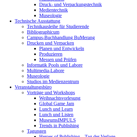
Druck- und Verpackungstechnik
Medientechnik
Museologie
Technische Ausstattung
Technikausleihe für Studierende
Bibliographicum
Campus-Buchhandlung BuMerang
Drucken und Verpacken
Planen und Entwickeln
Produzieren
Messen und Prüfen
Informatik Pools und Labore
Multimedia-Labore
Museologie
Studios im Medienzentrum
Veranstaltungsbüro
Vorträge und Workshops
Weihnachtsvorlesung
Global Game Jam
Lunch und Learn
Lunch und Listen
MuseumsIMPULS
Trends in Publishing
Tagungen
Heroes of Publishing – Tag der Verlage