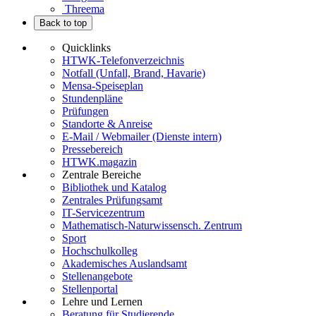
Threema
Back to top
Quicklinks
HTWK-Telefonverzeichnis
Notfall (Unfall, Brand, Havarie)
Mensa-Speiseplan
Stundenpläne
Prüfungen
Standorte & Anreise
E-Mail / Webmailer (Dienste intern)
Pressebereich
HTWK.magazin
Zentrale Bereiche
Bibliothek und Katalog
Zentrales Prüfungsamt
IT-Servicezentrum
Mathematisch-Naturwissensch. Zentrum
Sport
Hochschulkolleg
Akademisches Auslandsamt
Stellenangebote
Stellenportal
Lehre und Lernen
Beratung für Studierende