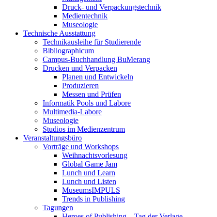
Druck- und Verpackungstechnik
Medientechnik
Museologie
Technische Ausstattung
Technikausleihe für Studierende
Bibliographicum
Campus-Buchhandlung BuMerang
Drucken und Verpacken
Planen und Entwickeln
Produzieren
Messen und Prüfen
Informatik Pools und Labore
Multimedia-Labore
Museologie
Studios im Medienzentrum
Veranstaltungsbüro
Vorträge und Workshops
Weihnachtsvorlesung
Global Game Jam
Lunch und Learn
Lunch und Listen
MuseumsIMPULS
Trends in Publishing
Tagungen
Heroes of Publishing – Tag der Verlage