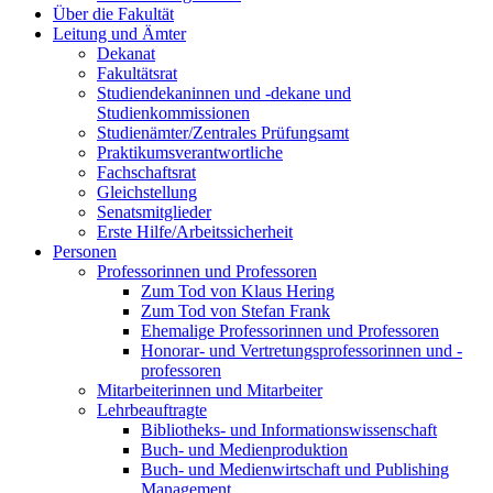
Über die Fakultät
Leitung und Ämter
Dekanat
Fakultätsrat
Studiendekaninnen und -dekane und
Studienkommissionen
Studienämter/Zentrales Prüfungsamt
Praktikumsverantwortliche
Fachschaftsrat
Gleichstellung
Senatsmitglieder
Erste Hilfe/Arbeitssicherheit
Personen
Professorinnen und Professoren
Zum Tod von Klaus Hering
Zum Tod von Stefan Frank
Ehemalige Professorinnen und Professoren
Honorar- und Vertretungsprofessorinnen und -
professoren
Mitarbeiterinnen und Mitarbeiter
Lehrbeauftragte
Bibliotheks- und Informationswissenschaft
Buch- und Medienproduktion
Buch- und Medienwirtschaft und Publishing
Management