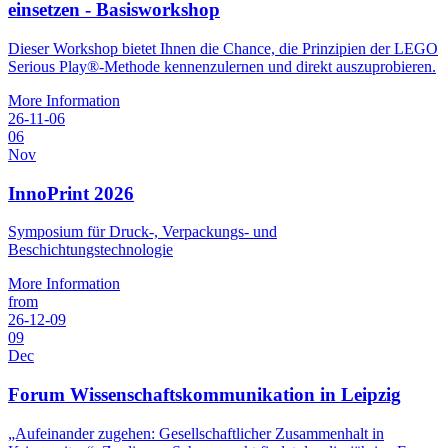
einsetzen - Basisworkshop
Dieser Workshop bietet Ihnen die Chance, die Prinzipien der LEGO
Serious Play®-Methode kennenzulernen und direkt auszuprobieren.
More Information
26-11-06
06
Nov
InnoPrint 2026
Symposium für Druck-, Verpackungs- und
Beschichtungstechnologie
More Information
from
26-12-09
09
Dec
Forum Wissenschaftskommunikation in Leipzig
„Aufeinander zugehen: Gesellschaftlicher Zusammenhalt in