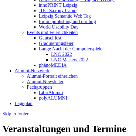
innoPRINT Leipzig
JUG Saxony Camp
Leipzig Semantic Web Tag
forum publishing and printing
World Usability Day
Events und Feierlichkeiten
Gautschfest
Graduierungsfeier
Lange Nacht der Computerspiele
LNC 2022
LNC Masters 2022
phänoMEDIA
Alumni-Netzwerk
Alumni-Portrait einreichen
Alumni-Newsletter
Fachgruppen
LibriAlumni
polyALUMNI
Lageplan
Skip to footer
Veranstaltungen und Termine