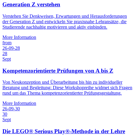
Generation Z verstehen
Verstehen Sie Denkweisen, Erwartungen und Herausforderungen
der Generation Z und entwickeln Sie praxisnahe Lehransätze, die
Studierende nachhaltig motivieren und aktiv einbinden.
More Information
from
26-09-28
28
Sept
Kompetenzorientierte Prüfungen von A bis Z
Von Neukonzeption und Überarbeitung bis hin zu individueller
Beratung und Begleitung: Diese Workshopreihe widmet sich Fragen
rund um das Thema kompetenzorientierter Prüfungsgestaltung.
More Information
26-09-30
30
Sept
Die LEGO® Serious Play®-Methode in der Lehre