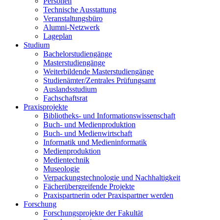
Personen
Technische Ausstattung
Veranstaltungsbüro
Alumni-Netzwerk
Lageplan
Studium
Bachelorstudiengänge
Masterstudiengänge
Weiterbildende Masterstudiengänge
Studienämter/Zentrales Prüfungsamt
Auslandsstudium
Fachschaftsrat
Praxisprojekte
Bibliotheks- und Informationswissenschaft
Buch- und Medienproduktion
Buch- und Medienwirtschaft
Informatik und Medieninformatik
Medienproduktion
Medientechnik
Museologie
Verpackungstechnologie und Nachhaltigkeit
Fächerübergreifende Projekte
Praxispartnerin oder Praxispartner werden
Forschung
Forschungsprojekte der Fakultät