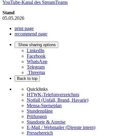
YouTube-Kanal des StreamTeams
Stand
05.05.2026
print page
recommend page
Show sharing options
LinkedIn
Facebook
WhatsApp
Telegram
Threema
Back to top
Quicklinks
HTWK-Telefonverzeichnis
Notfall (Unfall, Brand, Havarie)
Mensa-Speiseplan
Stundenpläne
Prüfungen
Standorte & Anreise
E-Mail / Webmailer (Dienste intern)
Pressebereich