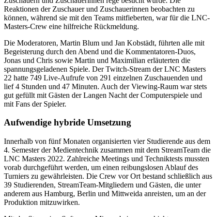
Zuschauern und Zuschauerinnen rege besucht wurde. Die
Reaktionen der Zuschauer und Zuschauerinnen beobachten zu
können, während sie mit den Teams mitfieberten, war für die LNC-
Masters-Crew eine hilfreiche Rückmeldung.
Die Moderatoren, Martin Blum und Jan Kobstädt, führten alle mit
Begeisterung durch den Abend und die Kommentatoren-Duos,
Jonas und Chris sowie Martin und Maximilian erläuterten die
spannungsgeladenen Spiele. Der Twitch-Stream der LNC Masters
22 hatte 749 Live-Aufrufe von 291 einzelnen Zuschauenden und
lief 4 Stunden und 47 Minuten. Auch der Viewing-Raum war stets
gut gefüllt mit Gästen der Langen Nacht der Computerspiele und
mit Fans der Spieler.
Aufwendige hybride Umsetzung
Innerhalb von fünf Monaten organisierten vier Studierende aus dem
4. Semester der Medientechnik zusammen mit dem StreamTeam die
LNC Masters 2022. Zahlreiche Meetings und Techniktests mussten
vorab durchgeführt werden, um einen reibungslosen Ablauf des
Turniers zu gewährleisten. Die Crew vor Ort bestand schließlich aus
39 Studierenden, StreamTeam-Mitgliedern und Gästen, die unter
anderem aus Hamburg, Berlin und Mittweida anreisten, um an der
Produktion mitzuwirken.