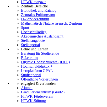
HTWK.magazin
Zentrale Bereiche
Bibliothek und Katalog
Zentrales Prüfungsamt
IT-Servicezentrum
Mathematisch-Naturwissensch. Zentrum
Sport
Hochschulkolleg
Akademisches Auslandsamt
Stellenangebote
Stellenportal
Lehre und Lernen
Beratung für Studierende
E-Learning
Digitale Hochschullehre (IDLL)
Hochschuldidaktik +
Lernplattform OPAL
Studienportal
Öffentliche Vorlesungen
engagiert & verbunden
Alumni
Graduiertenzentrum (GradZ)
HTWK-Förderverein
HTWK-Stiftung