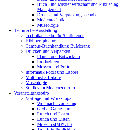
Buch- und Medienwirtschaft und Publishing
Management
Druck- und Verpackungstechnik
Medientechnik
Museologie
Technische Ausstattung
Technikausleihe für Studierende
Bibliographicum
Campus-Buchhandlung BuMerang
Drucken und Verpacken
Planen und Entwickeln
Produzieren
Messen und Prüfen
Informatik Pools und Labore
Multimedia-Labore
Museologie
Studios im Medienzentrum
Veranstaltungsbüro
Vorträge und Workshops
Weihnachtsvorlesung
Global Game Jam
Lunch und Learn
Lunch und Listen
MuseumsIMPULS
Trends in Publishing