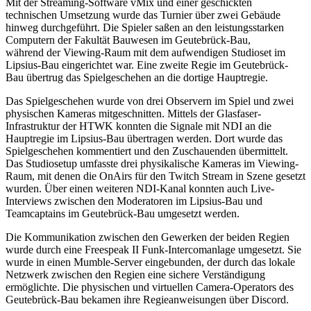
Mit der Streaming-Software vMix und einer geschickten
technischen Umsetzung wurde das Turnier über zwei Gebäude
hinweg durchgeführt. Die Spieler saßen an den leistungsstarken
Computern der Fakultät Bauwesen im Geutebrück-Bau,
während der Viewing-Raum mit dem aufwendigen Studioset im
Lipsius-Bau eingerichtet war. Eine zweite Regie im Geutebrück-
Bau übertrug das Spielgeschehen an die dortige Hauptregie.
Das Spielgeschehen wurde von drei Observern im Spiel und zwei
physischen Kameras mitgeschnitten. Mittels der Glasfaser-
Infrastruktur der HTWK konnten die Signale mit NDI an die
Hauptregie im Lipsius-Bau übertragen werden. Dort wurde das
Spielgeschehen kommentiert und den Zuschauenden übermittelt.
Das Studiosetup umfasste drei physikalische Kameras im Viewing-
Raum, mit denen die OnAirs für den Twitch Stream in Szene gesetzt
wurden. Über einen weiteren NDI-Kanal konnten auch Live-
Interviews zwischen den Moderatoren im Lipsius-Bau und
Teamcaptains im Geutebrück-Bau umgesetzt werden.
Die Kommunikation zwischen den Gewerken der beiden Regien
wurde durch eine Freespeak II Funk-Intercomanlage umgesetzt. Sie
wurde in einen Mumble-Server eingebunden, der durch das lokale
Netzwerk zwischen den Regien eine sichere Verständigung
ermöglichte. Die physischen und virtuellen Camera-Operators des
Geutebrück-Bau bekamen ihre Regieanweisungen über Discord.