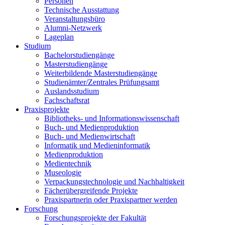
Personen
Technische Ausstattung
Veranstaltungsbüro
Alumni-Netzwerk
Lageplan
Studium
Bachelorstudiengänge
Masterstudiengänge
Weiterbildende Masterstudiengänge
Studienämter/Zentrales Prüfungsamt
Auslandsstudium
Fachschaftsrat
Praxisprojekte
Bibliotheks- und Informationswissenschaft
Buch- und Medienproduktion
Buch- und Medienwirtschaft
Informatik und Medieninformatik
Medienproduktion
Medientechnik
Museologie
Verpackungstechnologie und Nachhaltigkeit
Fächerübergreifende Projekte
Praxispartnerin oder Praxispartner werden
Forschung
Forschungsprojekte der Fakultät