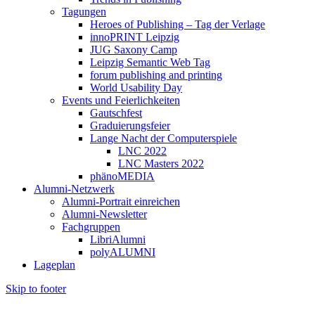
Tagungen
Heroes of Publishing – Tag der Verlage
innoPRINT Leipzig
JUG Saxony Camp
Leipzig Semantic Web Tag
forum publishing and printing
World Usability Day
Events und Feierlichkeiten
Gautschfest
Graduierungsfeier
Lange Nacht der Computerspiele
LNC 2022
LNC Masters 2022
phänoMEDIA
Alumni-Netzwerk
Alumni-Portrait einreichen
Alumni-Newsletter
Fachgruppen
LibriAlumni
polyALUMNI
Lageplan
Skip to footer