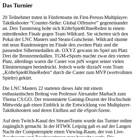
Das Turnier
20 Teilnehmer traten in Fünferteams im First-Person-Multiplayer-
Taktikshooter “Counter-Strike: Global Offensive” gegeneinander
an. Den Turniersieg holte sich KöfteSpießOhneReden in einem
mitreißenden Finale gegen Team Wildcard. Sie sicherten sich den
Pokal der LNC Masters und Steam-Gutscheine. Wildcard räumte
mit neun Rundensiegen im Finale den zweiten Platz und die
passenden Silbermedaillen ab. OXYZ gewann im Spiel um Platz
Drei die Bronzemedaillen. TGM-eSports machte zwar den vierten
Platz, allerdings waren die Caster von jstN wegen seiner vielen
Eliminierungen beeindruckt. Jedoch wurde dizziaN vom Team
„KöfteSpießOhneReden“ durch die Caster zum MVP (wertvollsten
Spieler) gekürt.
Die LNC Masters 22 starteten dieses Jahr mit einem
enthusiastischen Beitrag von Professor Alexander Marbach zum
Thema CS:GO. Der renommierte Gaming-Dozent der Hochschule
Mittweida gab einen Einblick in die Entwicklung von Multiplayer-
Taktikshootern und deren Einfluss auf die eSport-Szene.
Auf dem Twitch-Kanal des StreamTeams wurde das Turnier online
zugänglich gemacht. In der HTWK Leipzig gab es auf der Langen
Nacht der Computerspiele einen Viewing-Raum, der von Live-