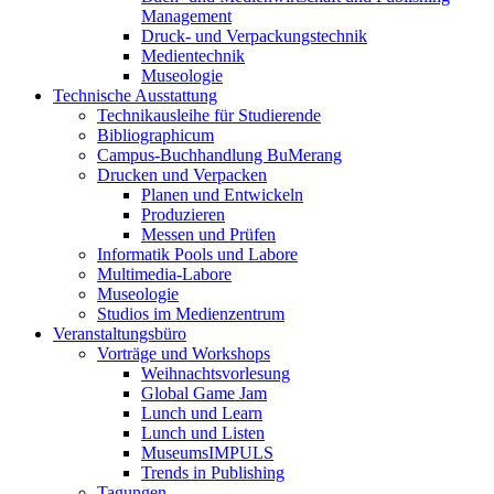
Management
Druck- und Verpackungstechnik
Medientechnik
Museologie
Technische Ausstattung
Technikausleihe für Studierende
Bibliographicum
Campus-Buchhandlung BuMerang
Drucken und Verpacken
Planen und Entwickeln
Produzieren
Messen und Prüfen
Informatik Pools und Labore
Multimedia-Labore
Museologie
Studios im Medienzentrum
Veranstaltungsbüro
Vorträge und Workshops
Weihnachtsvorlesung
Global Game Jam
Lunch und Learn
Lunch und Listen
MuseumsIMPULS
Trends in Publishing
Tagungen