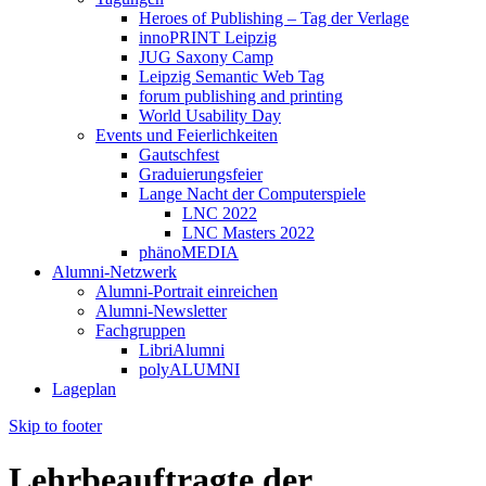
Heroes of Publishing – Tag der Verlage
innoPRINT Leipzig
JUG Saxony Camp
Leipzig Semantic Web Tag
forum publishing and printing
World Usability Day
Events und Feierlichkeiten
Gautschfest
Graduierungsfeier
Lange Nacht der Computerspiele
LNC 2022
LNC Masters 2022
phänoMEDIA
Alumni-Netzwerk
Alumni-Portrait einreichen
Alumni-Newsletter
Fachgruppen
LibriAlumni
polyALUMNI
Lageplan
Skip to footer
Lehrbeauftragte der