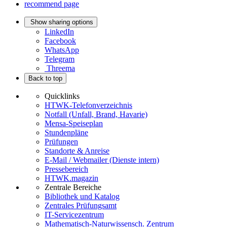
recommend page
Show sharing options
LinkedIn
Facebook
WhatsApp
Telegram
Threema
Back to top
Quicklinks
HTWK-Telefonverzeichnis
Notfall (Unfall, Brand, Havarie)
Mensa-Speiseplan
Stundenpläne
Prüfungen
Standorte & Anreise
E-Mail / Webmailer (Dienste intern)
Pressebereich
HTWK.magazin
Zentrale Bereiche
Bibliothek und Katalog
Zentrales Prüfungsamt
IT-Servicezentrum
Mathematisch-Naturwissensch. Zentrum