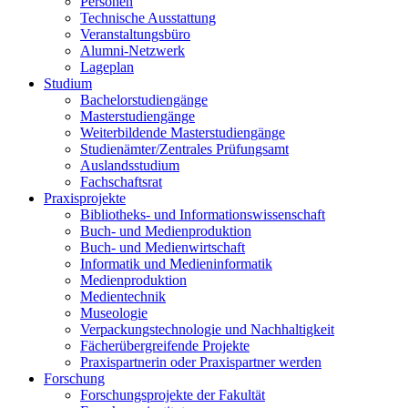
Personen
Technische Ausstattung
Veranstaltungsbüro
Alumni-Netzwerk
Lageplan
Studium
Bachelorstudiengänge
Masterstudiengänge
Weiterbildende Masterstudiengänge
Studienämter/Zentrales Prüfungsamt
Auslandsstudium
Fachschaftsrat
Praxisprojekte
Bibliotheks- und Informationswissenschaft
Buch- und Medienproduktion
Buch- und Medienwirtschaft
Informatik und Medieninformatik
Medienproduktion
Medientechnik
Museologie
Verpackungstechnologie und Nachhaltigkeit
Fächerübergreifende Projekte
Praxispartnerin oder Praxispartner werden
Forschung
Forschungsprojekte der Fakultät