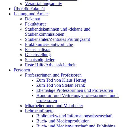
Veranstaltungsarchiv
Über die Fakultät
Leitung und Ämter
Dekanat
Fakultätsrat
Studiendekaninnen und -dekane und
Studienkommissionen
Studienämter/Zentrales Prüfungsamt
Praktikumsverantwortliche
Fachschaftsrat
Gleichstellung
Senatsmitglieder
Erste Hilfe/Arbeitssicherheit
Personen
Professorinnen und Professoren
Zum Tod von Klaus Hering
Zum Tod von Stefan Frank
Ehemalige Professorinnen und Professoren
Honorar- und Vertretungsprofessorinnen und -
professoren
Mitarbeiterinnen und Mitarbeiter
Lehrbeauftragte
Bibliotheks- und Informationswissenschaft
Buch- und Medienproduktion
Buch- und Medienwirtschaft und Publishing