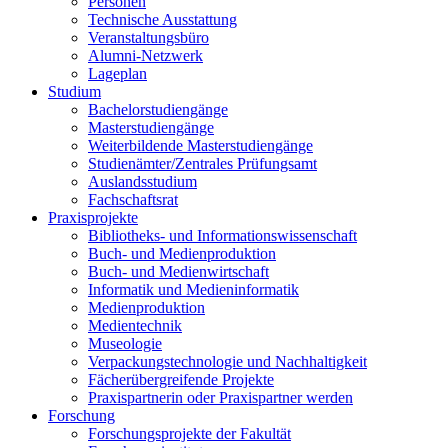
Personen
Technische Ausstattung
Veranstaltungsbüro
Alumni-Netzwerk
Lageplan
Studium
Bachelorstudiengänge
Masterstudiengänge
Weiterbildende Masterstudiengänge
Studienämter/Zentrales Prüfungsamt
Auslandsstudium
Fachschaftsrat
Praxisprojekte
Bibliotheks- und Informationswissenschaft
Buch- und Medienproduktion
Buch- und Medienwirtschaft
Informatik und Medieninformatik
Medienproduktion
Medientechnik
Museologie
Verpackungstechnologie und Nachhaltigkeit
Fächerübergreifende Projekte
Praxispartnerin oder Praxispartner werden
Forschung
Forschungsprojekte der Fakultät