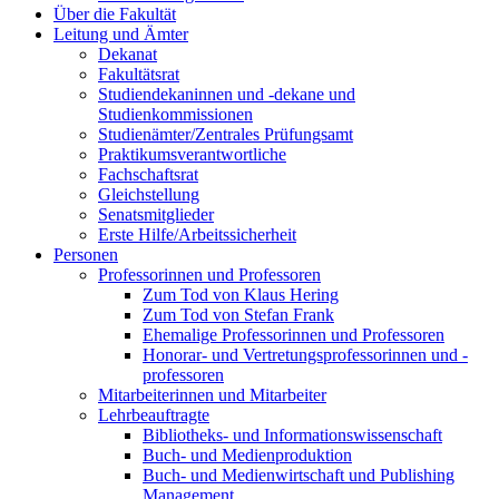
Über die Fakultät
Leitung und Ämter
Dekanat
Fakultätsrat
Studiendekaninnen und -dekane und
Studienkommissionen
Studienämter/Zentrales Prüfungsamt
Praktikumsverantwortliche
Fachschaftsrat
Gleichstellung
Senatsmitglieder
Erste Hilfe/Arbeitssicherheit
Personen
Professorinnen und Professoren
Zum Tod von Klaus Hering
Zum Tod von Stefan Frank
Ehemalige Professorinnen und Professoren
Honorar- und Vertretungsprofessorinnen und -
professoren
Mitarbeiterinnen und Mitarbeiter
Lehrbeauftragte
Bibliotheks- und Informationswissenschaft
Buch- und Medienproduktion
Buch- und Medienwirtschaft und Publishing
Management