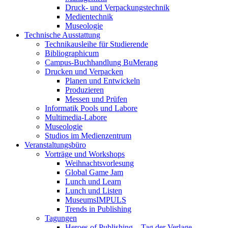
Druck- und Verpackungstechnik
Medientechnik
Museologie
Technische Ausstattung
Technikausleihe für Studierende
Bibliographicum
Campus-Buchhandlung BuMerang
Drucken und Verpacken
Planen und Entwickeln
Produzieren
Messen und Prüfen
Informatik Pools und Labore
Multimedia-Labore
Museologie
Studios im Medienzentrum
Veranstaltungsbüro
Vorträge und Workshops
Weihnachtsvorlesung
Global Game Jam
Lunch und Learn
Lunch und Listen
MuseumsIMPULS
Trends in Publishing
Tagungen
Heroes of Publishing – Tag der Verlage