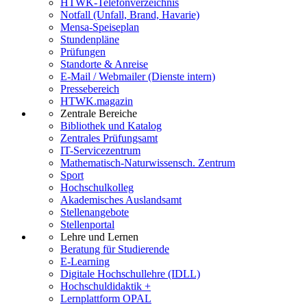
HTWK-Telefonverzeichnis
Notfall (Unfall, Brand, Havarie)
Mensa-Speiseplan
Stundenpläne
Prüfungen
Standorte & Anreise
E-Mail / Webmailer (Dienste intern)
Pressebereich
HTWK.magazin
Zentrale Bereiche
Bibliothek und Katalog
Zentrales Prüfungsamt
IT-Servicezentrum
Mathematisch-Naturwissensch. Zentrum
Sport
Hochschulkolleg
Akademisches Auslandsamt
Stellenangebote
Stellenportal
Lehre und Lernen
Beratung für Studierende
E-Learning
Digitale Hochschullehre (IDLL)
Hochschuldidaktik +
Lernplattform OPAL