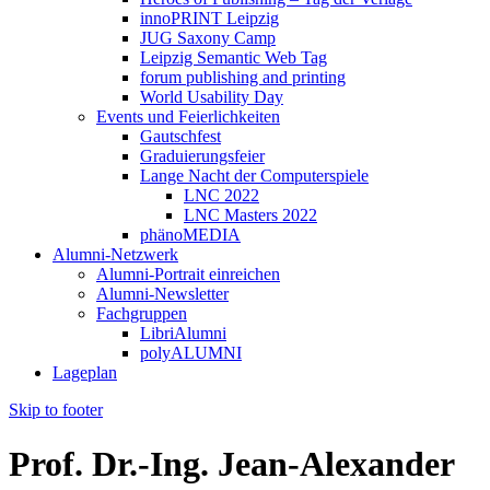
innoPRINT Leipzig
JUG Saxony Camp
Leipzig Semantic Web Tag
forum publishing and printing
World Usability Day
Events und Feierlichkeiten
Gautschfest
Graduierungsfeier
Lange Nacht der Computerspiele
LNC 2022
LNC Masters 2022
phänoMEDIA
Alumni-Netzwerk
Alumni-Portrait einreichen
Alumni-Newsletter
Fachgruppen
LibriAlumni
polyALUMNI
Lageplan
Skip to footer
Prof. Dr.-Ing. Jean-Alexander