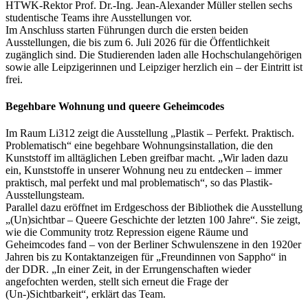
HTWK-Rektor Prof. Dr.-Ing. Jean-Alexander Müller stellen sechs
studentische Teams ihre Ausstellungen vor.
Im Anschluss starten Führungen durch die ersten beiden
Ausstellungen, die bis zum 6. Juli 2026 für die Öffentlichkeit
zugänglich sind. Die Studierenden laden alle Hochschulangehörigen
sowie alle Leipzigerinnen und Leipziger herzlich ein – der Eintritt ist
frei.
Begehbare Wohnung und queere Geheimcodes
Im Raum Li312 zeigt die Ausstellung „Plastik – Perfekt. Praktisch.
Problematisch“ eine begehbare Wohnungsinstallation, die den
Kunststoff im alltäglichen Leben greifbar macht. „Wir laden dazu
ein, Kunststoffe in unserer Wohnung neu zu entdecken – immer
praktisch, mal perfekt und mal problematisch“, so das Plastik-
Ausstellungsteam.
Parallel dazu eröffnet im Erdgeschoss der Bibliothek die Ausstellung
„(Un)sichtbar – Queere Geschichte der letzten 100 Jahre“. Sie zeigt,
wie die Community trotz Repression eigene Räume und
Geheimcodes fand – von der Berliner Schwulenszene in den 1920er
Jahren bis zu Kontaktanzeigen für „Freundinnen von Sappho“ in
der DDR. „In einer Zeit, in der Errungenschaften wieder
angefochten werden, stellt sich erneut die Frage der
(Un-)Sichtbarkeit“, erklärt das Team.