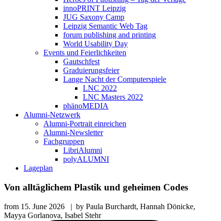
innoPRINT Leipzig
JUG Saxony Camp
Leipzig Semantic Web Tag
forum publishing and printing
World Usability Day
Events und Feierlichkeiten
Gautschfest
Graduierungsfeier
Lange Nacht der Computerspiele
LNC 2022
LNC Masters 2022
phänoMEDIA
Alumni-Netzwerk
Alumni-Portrait einreichen
Alumni-Newsletter
Fachgruppen
LibriAlumni
polyALUMNI
Lageplan
Von alltäglichem Plastik und geheimen Codes
from
15. June 2026
|
by
Paula Burchardt, Hannah Dönicke,
Mayya Gorlanova, Isabel Stehr