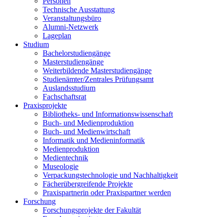
Personen
Technische Ausstattung
Veranstaltungsbüro
Alumni-Netzwerk
Lageplan
Studium
Bachelorstudiengänge
Masterstudiengänge
Weiterbildende Masterstudiengänge
Studienämter/Zentrales Prüfungsamt
Auslandsstudium
Fachschaftsrat
Praxisprojekte
Bibliotheks- und Informationswissenschaft
Buch- und Medienproduktion
Buch- und Medienwirtschaft
Informatik und Medieninformatik
Medienproduktion
Medientechnik
Museologie
Verpackungstechnologie und Nachhaltigkeit
Fächerübergreifende Projekte
Praxispartnerin oder Praxispartner werden
Forschung
Forschungsprojekte der Fakultät