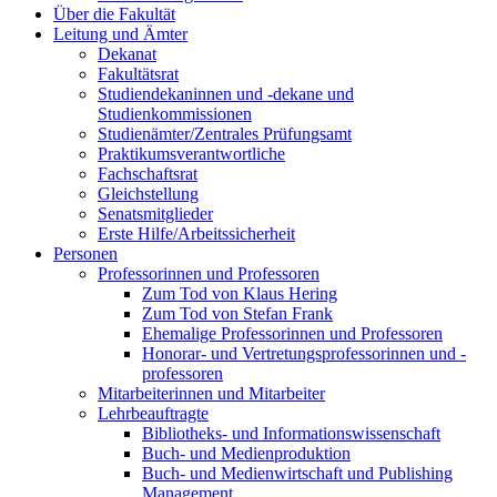
Über die Fakultät
Leitung und Ämter
Dekanat
Fakultätsrat
Studiendekaninnen und -dekane und
Studienkommissionen
Studienämter/Zentrales Prüfungsamt
Praktikumsverantwortliche
Fachschaftsrat
Gleichstellung
Senatsmitglieder
Erste Hilfe/Arbeitssicherheit
Personen
Professorinnen und Professoren
Zum Tod von Klaus Hering
Zum Tod von Stefan Frank
Ehemalige Professorinnen und Professoren
Honorar- und Vertretungsprofessorinnen und -
professoren
Mitarbeiterinnen und Mitarbeiter
Lehrbeauftragte
Bibliotheks- und Informationswissenschaft
Buch- und Medienproduktion
Buch- und Medienwirtschaft und Publishing
Management