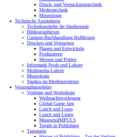
Druck- und Verpackungstechnik
Medientechnik
Museologie
Technische Ausstattung
Technikausleihe für Studierende
Bibliographicum
Campus-Buchhandlung BuMerang
Drucken und Verpacken
Planen und Entwickeln
Produzieren
Messen und Prüfen
Informatik Pools und Labore
Multimedia-Labore
Museologie
Studios im Medienzentrum
Veranstaltungsbüro
Vorträge und Workshops
Weihnachtsvorlesung
Global Game Jam
Lunch und Learn
Lunch und Listen
MuseumsIMPULS
Trends in Publishing
Tagungen
Heroes of Publishing – Tag der Verlage