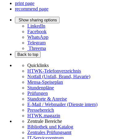
print page
recommend page
Show sharing options
LinkedIn
Facebook
WhatsApp
Telegram
Threema
Back to top
Quicklinks
HTWK-Telefonverzeichnis
Notfall (Unfall, Brand, Havarie)
Mensa-Speiseplan
Stundenpläne
Prüfungen
Standorte & Anreise
E-Mail / Webmailer (Dienste intern)
Pressebereich
HTWK.magazin
Zentrale Bereiche
Bibliothek und Katalog
Zentrales Prüfungsamt
IT-Servicezentrum