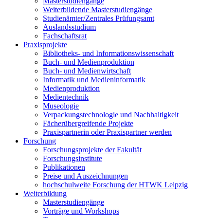
Masterstudiengänge
Weiterbildende Masterstudiengänge
Studienämter/Zentrales Prüfungsamt
Auslandsstudium
Fachschaftsrat
Praxisprojekte
Bibliotheks- und Informationswissenschaft
Buch- und Medienproduktion
Buch- und Medienwirtschaft
Informatik und Medieninformatik
Medienproduktion
Medientechnik
Museologie
Verpackungstechnologie und Nachhaltigkeit
Fächerübergreifende Projekte
Praxispartnerin oder Praxispartner werden
Forschung
Forschungsprojekte der Fakultät
Forschungsinstitute
Publikationen
Preise und Auszeichnungen
hochschulweite Forschung der HTWK Leipzig
Weiterbildung
Masterstudiengänge
Vorträge und Workshops