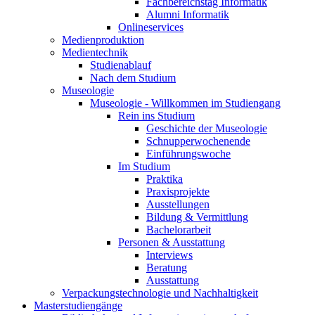
Fachbereichstag Informatik
Alumni Informatik
Onlineservices
Medienproduktion
Medientechnik
Studienablauf
Nach dem Studium
Museologie
Museologie - Willkommen im Studiengang
Rein ins Studium
Geschichte der Museologie
Schnupperwochenende
Einführungswoche
Im Studium
Praktika
Praxisprojekte
Ausstellungen
Bildung & Vermittlung
Bachelorarbeit
Personen & Ausstattung
Interviews
Beratung
Ausstattung
Verpackungstechnologie und Nachhaltigkeit
Masterstudiengänge