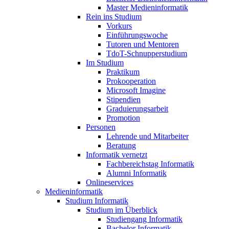
Master Medieninformatik
Rein ins Studium
Vorkurs
Einführungswoche
Tutoren und Mentoren
TdoT-Schnupperstudium
Im Studium
Praktikum
Prokooperation
Microsoft Imagine
Stipendien
Graduierungsarbeit
Promotion
Personen
Lehrende und Mitarbeiter
Beratung
Informatik vernetzt
Fachbereichstag Informatik
Alumni Informatik
Onlineservices
Medieninformatik
Studium Informatik
Studium im Überblick
Studiengang Informatik
Bachelor Informatik