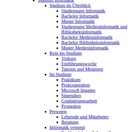
Studium Informatik
Studium im Überblick
Studiengang Informatik
Bachelor Informatik
Master Informatik
Studiengang Medieninformatik und
Bibliotheksinformatik
Bachelor Medieninformatik
Bachelor Bibliotheksinformatik
Master Medieninformatik
Rein ins Studium
Vorkurs
Einführungswoche
Tutoren und Mentoren
Im Studium
Praktikum
Prokooperation
Microsoft Imagine
Stipendien
Graduierungsarbeit
Promotion
Personen
Lehrende und Mitarbeiter
Beratung
Informatik vernetzt