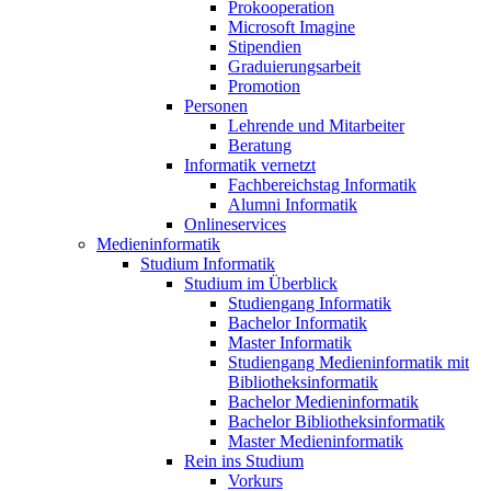
Prokooperation
Microsoft Imagine
Stipendien
Graduierungsarbeit
Promotion
Personen
Lehrende und Mitarbeiter
Beratung
Informatik vernetzt
Fachbereichstag Informatik
Alumni Informatik
Onlineservices
Medieninformatik
Studium Informatik
Studium im Überblick
Studiengang Informatik
Bachelor Informatik
Master Informatik
Studiengang Medieninformatik mit
Bibliotheksinformatik
Bachelor Medieninformatik
Bachelor Bibliotheksinformatik
Master Medieninformatik
Rein ins Studium
Vorkurs