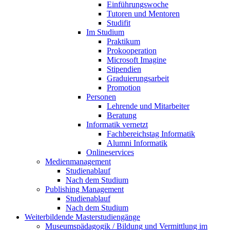
Einführungswoche
Tutoren und Mentoren
Studifit
Im Studium
Praktikum
Prokooperation
Microsoft Imagine
Stipendien
Graduierungsarbeit
Promotion
Personen
Lehrende und Mitarbeiter
Beratung
Informatik vernetzt
Fachbereichstag Informatik
Alumni Informatik
Onlineservices
Medienmanagement
Studienablauf
Nach dem Studium
Publishing Management
Studienablauf
Nach dem Studium
Weiterbildende Masterstudiengänge
Museumspädagogik / Bildung und Vermittlung im