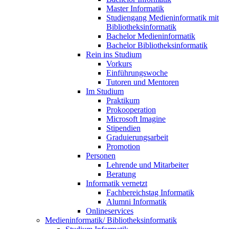
Master Informatik
Studiengang Medieninformatik mit
Bibliotheksinformatik
Bachelor Medieninformatik
Bachelor Bibliotheksinformatik
Rein ins Studium
Vorkurs
Einführungswoche
Tutoren und Mentoren
Im Studium
Praktikum
Prokooperation
Microsoft Imagine
Stipendien
Graduierungsarbeit
Promotion
Personen
Lehrende und Mitarbeiter
Beratung
Informatik vernetzt
Fachbereichstag Informatik
Alumni Informatik
Onlineservices
Medieninformatik/ Bibliotheksinformatik