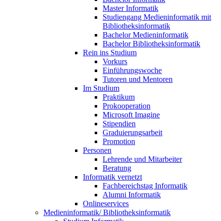
Master Informatik
Studiengang Medieninformatik mit
Bibliotheksinformatik
Bachelor Medieninformatik
Bachelor Bibliotheksinformatik
Rein ins Studium
Vorkurs
Einführungswoche
Tutoren und Mentoren
Im Studium
Praktikum
Prokooperation
Microsoft Imagine
Stipendien
Graduierungsarbeit
Promotion
Personen
Lehrende und Mitarbeiter
Beratung
Informatik vernetzt
Fachbereichstag Informatik
Alumni Informatik
Onlineservices
Medieninformatik/ Bibliotheksinformatik