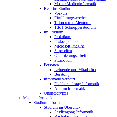
Master Medieninformatik
Rein ins Studium
Vorkurs
Einführungswoche
Tutoren und Mentoren
TdoT-Schnupperstudium
Im Studium
Praktikum
Prokooperation
Microsoft Imagine
Stipendien
Graduierungsarbeit
Promotion
Personen
Lehrende und Mitarbeiter
Beratung
Informatik vernetzt
Fachbereichstag Informatik
Alumni Informatik
Onlineservices
Medieninformatik
Studium Informatik
Studium im Überblick
Studiengang Informatik
Bachelor Informatik