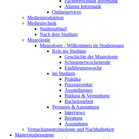
Fachbereichstag Informatik
Alumni Informatik
Onlineservices
Medienproduktion
Medientechnik
Studienablauf
Nach dem Studium
Museologie
Museologie - Willkommen im Studiengang
Rein ins Studium
Geschichte der Museologie
Schnupperwochenende
Einführungswoche
Im Studium
Praktika
Praxisprojekte
Ausstellungen
Bildung & Vermittlung
Bachelorarbeit
Personen & Ausstattung
Interviews
Beratung
Ausstattung
Verpackungstechnologie und Nachhaltigkeit
Masterstudiengänge