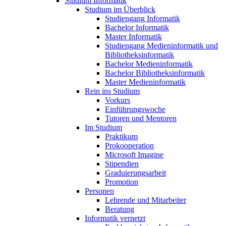
Studium Informatik
Studium im Überblick
Studiengang Informatik
Bachelor Informatik
Master Informatik
Studiengang Medieninformatik und
Bibliotheksinformatik
Bachelor Medieninformatik
Bachelor Bibliotheksinformatik
Master Medieninformatik
Rein ins Studium
Vorkurs
Einführungswoche
Tutoren und Mentoren
Im Studium
Praktikum
Prokooperation
Microsoft Imagine
Stipendien
Graduierungsarbeit
Promotion
Personen
Lehrende und Mitarbeiter
Beratung
Informatik vernetzt