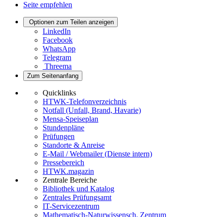
Seite empfehlen
Optionen zum Teilen anzeigen
LinkedIn
Facebook
WhatsApp
Telegram
Threema
Zum Seitenanfang
Quicklinks
HTWK-Telefonverzeichnis
Notfall (Unfall, Brand, Havarie)
Mensa-Speiseplan
Stundenpläne
Prüfungen
Standorte & Anreise
E-Mail / Webmailer (Dienste intern)
Pressebereich
HTWK.magazin
Zentrale Bereiche
Bibliothek und Katalog
Zentrales Prüfungsamt
IT-Servicezentrum
Mathematisch-Naturwissensch. Zentrum