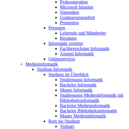
Prokooperation
Microsoft Imagine
Stipendien
Graduierungsarbeit
Promotion
Personen
Lehrende und Mitarbeiter
Beratung
Informatik vernetzt
Fachbereichstag Informatik
Alumni Informatik
Onlineservices
Medieninformatik
Studium Informatik
Studium im Überblick
Studiengang Informatik
Bachelor Informatik
Master Informatik
Studiengang Medieninformatik mit
Bibliotheksinformatik
Bachelor Medieninformatik
Bachelor Bibliotheksinformatik
Master Medieninformatik
Rein ins Studium
Vorkurs