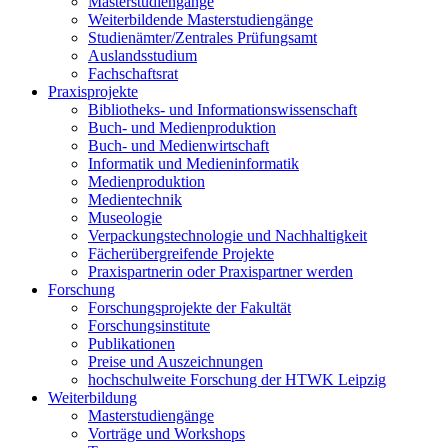
Masterstudiengänge
Weiterbildende Masterstudiengänge
Studienämter/Zentrales Prüfungsamt
Auslandsstudium
Fachschaftsrat
Praxisprojekte
Bibliotheks- und Informationswissenschaft
Buch- und Medienproduktion
Buch- und Medienwirtschaft
Informatik und Medieninformatik
Medienproduktion
Medientechnik
Museologie
Verpackungstechnologie und Nachhaltigkeit
Fächerübergreifende Projekte
Praxispartnerin oder Praxispartner werden
Forschung
Forschungsprojekte der Fakultät
Forschungsinstitute
Publikationen
Preise und Auszeichnungen
hochschulweite Forschung der HTWK Leipzig
Weiterbildung
Masterstudiengänge
Vorträge und Workshops