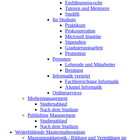
Einführungswoche
Tutoren und Mentoren
Studifit
Im Studium
Praktikum
Prokooperation
Microsoft Imagine
Stipendien
Graduierungsarbeit
Promotion
Personen
Lehrende und Mitarbeiter
Beratung
Informatik vernetzt
Fachbereichstag Informatik
Alumni Informatik
Onlineservices
Medienmanagement
Studienablauf
Nach dem Studium
Publishing Management
Studienablauf
Nach dem Studium
Weiterbildende Masterstudiengänge
Museumspädagogik / Bildung und Vermittlung im