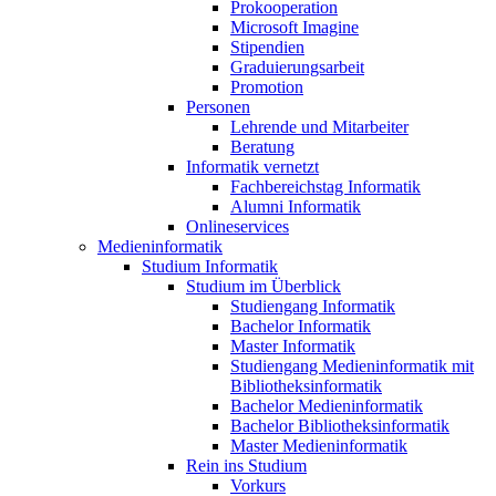
Prokooperation
Microsoft Imagine
Stipendien
Graduierungsarbeit
Promotion
Personen
Lehrende und Mitarbeiter
Beratung
Informatik vernetzt
Fachbereichstag Informatik
Alumni Informatik
Onlineservices
Medieninformatik
Studium Informatik
Studium im Überblick
Studiengang Informatik
Bachelor Informatik
Master Informatik
Studiengang Medieninformatik mit
Bibliotheksinformatik
Bachelor Medieninformatik
Bachelor Bibliotheksinformatik
Master Medieninformatik
Rein ins Studium
Vorkurs