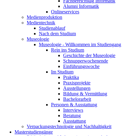
Fachbereichstag Informatik
Alumni Informatik
Onlineservices
Medienproduktion
Medientechnik
Studienablauf
Nach dem Studium
Museologie
Museologie - Willkommen im Studiengang
Rein ins Studium
Geschichte der Museologie
Schnupperwochenende
Einführungswoche
Im Studium
Praktika
Praxisprojekte
Ausstellungen
Bildung & Vermittlung
Bachelorarbeit
Personen & Ausstattung
Interviews
Beratung
Ausstattung
Verpackungstechnologie und Nachhaltigkeit
Masterstudiengänge