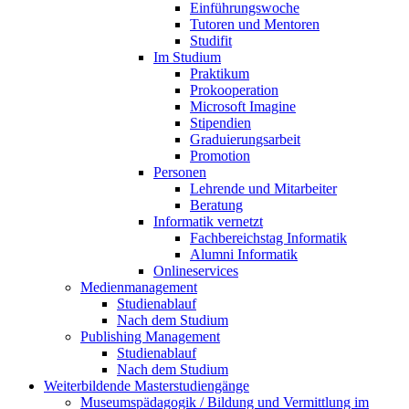
Einführungswoche
Tutoren und Mentoren
Studifit
Im Studium
Praktikum
Prokooperation
Microsoft Imagine
Stipendien
Graduierungsarbeit
Promotion
Personen
Lehrende und Mitarbeiter
Beratung
Informatik vernetzt
Fachbereichstag Informatik
Alumni Informatik
Onlineservices
Medienmanagement
Studienablauf
Nach dem Studium
Publishing Management
Studienablauf
Nach dem Studium
Weiterbildende Masterstudiengänge
Museumspädagogik / Bildung und Vermittlung im