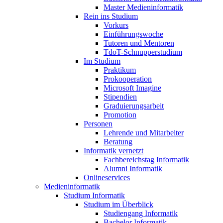
Master Medieninformatik
Rein ins Studium
Vorkurs
Einführungswoche
Tutoren und Mentoren
TdoT-Schnupperstudium
Im Studium
Praktikum
Prokooperation
Microsoft Imagine
Stipendien
Graduierungsarbeit
Promotion
Personen
Lehrende und Mitarbeiter
Beratung
Informatik vernetzt
Fachbereichstag Informatik
Alumni Informatik
Onlineservices
Medieninformatik
Studium Informatik
Studium im Überblick
Studiengang Informatik
Bachelor Informatik