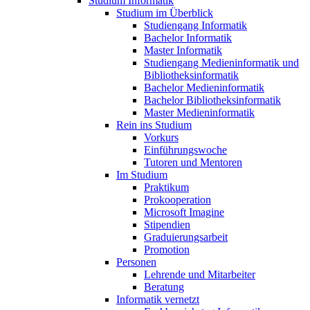
Studium Informatik
Studium im Überblick
Studiengang Informatik
Bachelor Informatik
Master Informatik
Studiengang Medieninformatik und
Bibliotheksinformatik
Bachelor Medieninformatik
Bachelor Bibliotheksinformatik
Master Medieninformatik
Rein ins Studium
Vorkurs
Einführungswoche
Tutoren und Mentoren
Im Studium
Praktikum
Prokooperation
Microsoft Imagine
Stipendien
Graduierungsarbeit
Promotion
Personen
Lehrende und Mitarbeiter
Beratung
Informatik vernetzt