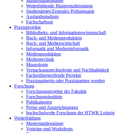
Masterstudiengänge
Weiterbildende Masterstudiengänge
Studienämter/Zentrales Prüfungsamt
Auslandsstudium
Fachschaftsrat
Praxisprojekte
Bibliotheks- und Informationswissenschaft
Buch- und Medienproduktion
Buch- und Medienwirtschaft
Informatik und Medieninformatik
Medienproduktion
Medientechnik
Museologie
Verpackungstechnologie und Nachhaltigkeit
Fächerübergreifende Projekte
Praxispartnerin oder Praxispartner werden
Forschung
Forschungsprojekte der Fakultät
Forschungsinstitute
Publikationen
Preise und Auszeichnungen
hochschulweite Forschung der HTWK Leipzig
Weiterbildung
Masterstudiengänge
Vorträge und Workshops