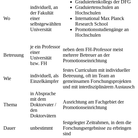
Graduiertenkollegs der DFG
individuell, an
Graduiertenschulen an
der Fakultät
Hochschulen
Wo
einer
International Max Planck
selbstgewählten
Research School
Universität
Promotionsstudiengänge an
Hochschulen
je ein Professor
neben dem FH-Professor meist
einer
Betreuung
mehrere Betreuer an der
Universität
Promotionseinrichtung
bzw. FH
festes Curriculum mit individueller
individuell, als
Betreuung, oft im Team an
Wie
Einzelkämpfer
gemeinsamen Forschungsprojekten
und mit interdisziplinärem Austausch
in Absprache
mit dem
Ausrichtung am Fachgebiet der
Thema
Doktorvater /
Promotionseinrichtung
den
Doktorvätern
festgelegter Zeitrahmen, in dem die
Dauer
unbestimmt
Forschungsergebnisse zu erbringen
sind