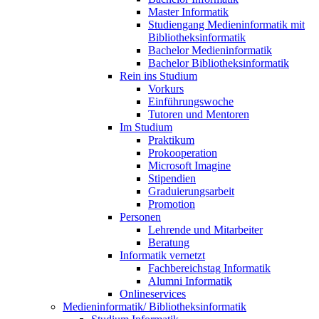
Master Informatik
Studiengang Medieninformatik mit
Bibliotheksinformatik
Bachelor Medieninformatik
Bachelor Bibliotheksinformatik
Rein ins Studium
Vorkurs
Einführungswoche
Tutoren und Mentoren
Im Studium
Praktikum
Prokooperation
Microsoft Imagine
Stipendien
Graduierungsarbeit
Promotion
Personen
Lehrende und Mitarbeiter
Beratung
Informatik vernetzt
Fachbereichstag Informatik
Alumni Informatik
Onlineservices
Medieninformatik/ Bibliotheksinformatik