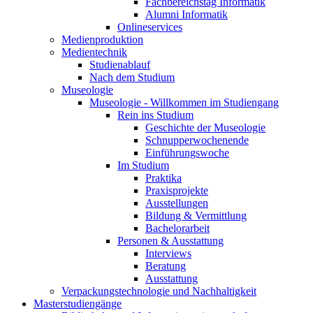
Fachbereichstag Informatik
Alumni Informatik
Onlineservices
Medienproduktion
Medientechnik
Studienablauf
Nach dem Studium
Museologie
Museologie - Willkommen im Studiengang
Rein ins Studium
Geschichte der Museologie
Schnupperwochenende
Einführungswoche
Im Studium
Praktika
Praxisprojekte
Ausstellungen
Bildung & Vermittlung
Bachelorarbeit
Personen & Ausstattung
Interviews
Beratung
Ausstattung
Verpackungstechnologie und Nachhaltigkeit
Masterstudiengänge