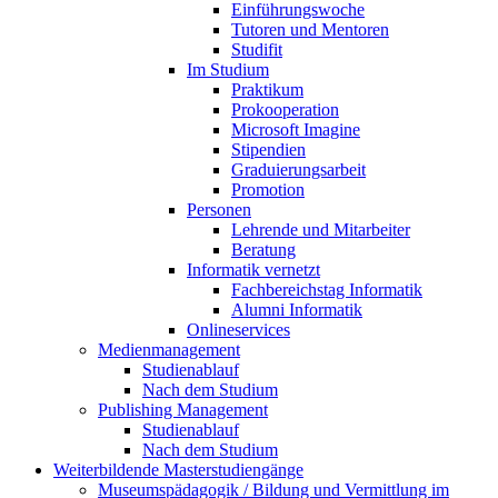
Einführungswoche
Tutoren und Mentoren
Studifit
Im Studium
Praktikum
Prokooperation
Microsoft Imagine
Stipendien
Graduierungsarbeit
Promotion
Personen
Lehrende und Mitarbeiter
Beratung
Informatik vernetzt
Fachbereichstag Informatik
Alumni Informatik
Onlineservices
Medienmanagement
Studienablauf
Nach dem Studium
Publishing Management
Studienablauf
Nach dem Studium
Weiterbildende Masterstudiengänge
Museumspädagogik / Bildung und Vermittlung im