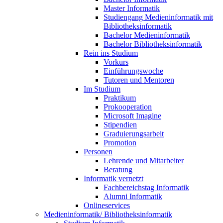
Master Informatik
Studiengang Medieninformatik mit
Bibliotheksinformatik
Bachelor Medieninformatik
Bachelor Bibliotheksinformatik
Rein ins Studium
Vorkurs
Einführungswoche
Tutoren und Mentoren
Im Studium
Praktikum
Prokooperation
Microsoft Imagine
Stipendien
Graduierungsarbeit
Promotion
Personen
Lehrende und Mitarbeiter
Beratung
Informatik vernetzt
Fachbereichstag Informatik
Alumni Informatik
Onlineservices
Medieninformatik/ Bibliotheksinformatik