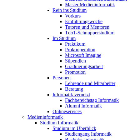
Master Medieninformatik
Rein ins Studium
Vorkurs
Einführungswoche
Tutoren und Mentoren
TdoT-Schnupperstudium
Im Studium
Praktikum
Prokooperation
Microsoft Imagine
Stipendien
Graduierungsarbeit
Promotion
Personen
Lehrende und Mitarbeiter
Beratung
Informatik vernetzt
Fachbereichstag Informatik
Alumni Informatik
Onlineservices
Medieninformatik
Studium Informatik
Studium im Überblick
Studiengang Informatik
Bachelor Informatik