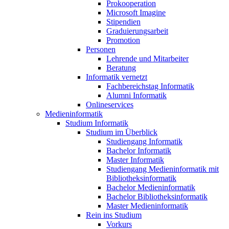
Prokooperation
Microsoft Imagine
Stipendien
Graduierungsarbeit
Promotion
Personen
Lehrende und Mitarbeiter
Beratung
Informatik vernetzt
Fachbereichstag Informatik
Alumni Informatik
Onlineservices
Medieninformatik
Studium Informatik
Studium im Überblick
Studiengang Informatik
Bachelor Informatik
Master Informatik
Studiengang Medieninformatik mit
Bibliotheksinformatik
Bachelor Medieninformatik
Bachelor Bibliotheksinformatik
Master Medieninformatik
Rein ins Studium
Vorkurs