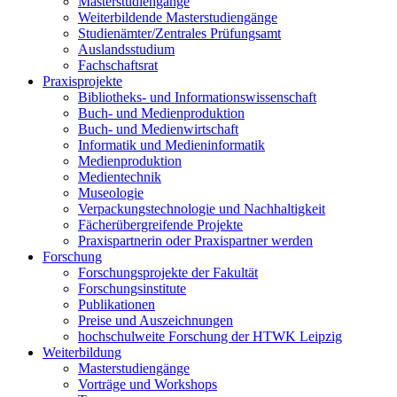
Masterstudiengänge
Weiterbildende Masterstudiengänge
Studienämter/Zentrales Prüfungsamt
Auslandsstudium
Fachschaftsrat
Praxisprojekte
Bibliotheks- und Informationswissenschaft
Buch- und Medienproduktion
Buch- und Medienwirtschaft
Informatik und Medieninformatik
Medienproduktion
Medientechnik
Museologie
Verpackungstechnologie und Nachhaltigkeit
Fächerübergreifende Projekte
Praxispartnerin oder Praxispartner werden
Forschung
Forschungsprojekte der Fakultät
Forschungsinstitute
Publikationen
Preise und Auszeichnungen
hochschulweite Forschung der HTWK Leipzig
Weiterbildung
Masterstudiengänge
Vorträge und Workshops