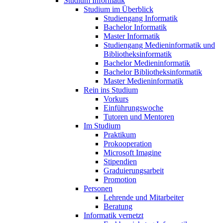
Studium Informatik
Studium im Überblick
Studiengang Informatik
Bachelor Informatik
Master Informatik
Studiengang Medieninformatik und
Bibliotheksinformatik
Bachelor Medieninformatik
Bachelor Bibliotheksinformatik
Master Medieninformatik
Rein ins Studium
Vorkurs
Einführungswoche
Tutoren und Mentoren
Im Studium
Praktikum
Prokooperation
Microsoft Imagine
Stipendien
Graduierungsarbeit
Promotion
Personen
Lehrende und Mitarbeiter
Beratung
Informatik vernetzt