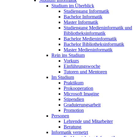
Studium Informatik
Studium im Überblick
Studiengang Informatik
Bachelor Informatik
Master Informatik
Studiengang Medieninformatik und
Bibliotheksinformatik
Bachelor Medieninformatik
Bachelor Bibliotheksinformatik
Master Medieninformatik
Rein ins Studium
Vorkurs
Einführungswoche
Tutoren und Mentoren
Im Studium
Praktikum
Prokooperation
Microsoft Imagine
Stipendien
Graduierungsarbeit
Promotion
Personen
Lehrende und Mitarbeiter
Beratung
Informatik vernetzt