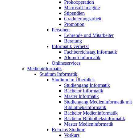
Prokooperation
Microsoft Imagine
Stipendien
Graduierungsarbeit
Promotion
Personen
Lehrende und Mitarbeiter
Beratung
Informatik vernetzt
Fachbereichstag Informatik
Alumni Informatik
Onlineservices
Medieninformatik
Studium Informatik
Studium im Überblick
Studiengang Informatik
Bachelor Informatik
Master Informatik
Studiengang Medieninformatik mit
Bibliotheksinformatik
Bachelor Medieninformatik
Bachelor Bibliotheksinformatik
Master Medieninformatik
Rein ins Studium
Vorkurs