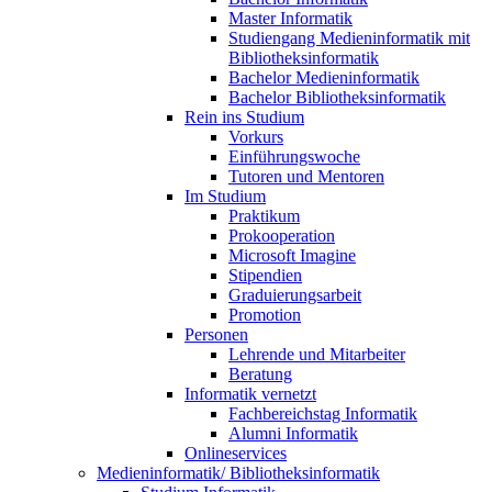
Master Informatik
Studiengang Medieninformatik mit
Bibliotheksinformatik
Bachelor Medieninformatik
Bachelor Bibliotheksinformatik
Rein ins Studium
Vorkurs
Einführungswoche
Tutoren und Mentoren
Im Studium
Praktikum
Prokooperation
Microsoft Imagine
Stipendien
Graduierungsarbeit
Promotion
Personen
Lehrende und Mitarbeiter
Beratung
Informatik vernetzt
Fachbereichstag Informatik
Alumni Informatik
Onlineservices
Medieninformatik/ Bibliotheksinformatik