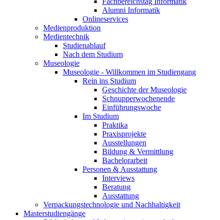
Fachbereichstag Informatik
Alumni Informatik
Onlineservices
Medienproduktion
Medientechnik
Studienablauf
Nach dem Studium
Museologie
Museologie - Willkommen im Studiengang
Rein ins Studium
Geschichte der Museologie
Schnupperwochenende
Einführungswoche
Im Studium
Praktika
Praxisprojekte
Ausstellungen
Bildung & Vermittlung
Bachelorarbeit
Personen & Ausstattung
Interviews
Beratung
Ausstattung
Verpackungstechnologie und Nachhaltigkeit
Masterstudiengänge