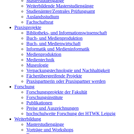
Masterstudiengänge
Weiterbildende Masterstudiengänge
Studienämter/Zentrales Prüfungsamt
Auslandsstudium
Fachschaftsrat
Praxisprojekte
Bibliotheks- und Informationswissenschaft
Buch- und Medienproduktion
Buch- und Medienwirtschaft
Informatik und Medieninformatik
Medienproduktion
Medientechnik
Museologie
Verpackungstechnologie und Nachhaltigkeit
Fächerübergreifende Projekte
Praxispartnerin oder Praxispartner werden
Forschung
Forschungsprojekte der Fakultät
Forschungsinstitute
Publikationen
Preise und Auszeichnungen
hochschulweite Forschung der HTWK Leipzig
Weiterbildung
Masterstudiengänge
Vorträge und Workshops