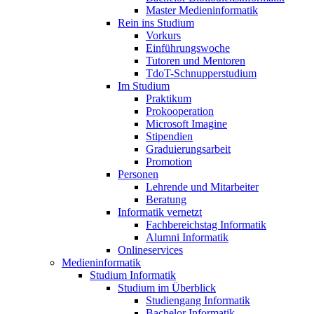
Master Medieninformatik
Rein ins Studium
Vorkurs
Einführungswoche
Tutoren und Mentoren
TdoT-Schnupperstudium
Im Studium
Praktikum
Prokooperation
Microsoft Imagine
Stipendien
Graduierungsarbeit
Promotion
Personen
Lehrende und Mitarbeiter
Beratung
Informatik vernetzt
Fachbereichstag Informatik
Alumni Informatik
Onlineservices
Medieninformatik
Studium Informatik
Studium im Überblick
Studiengang Informatik
Bachelor Informatik