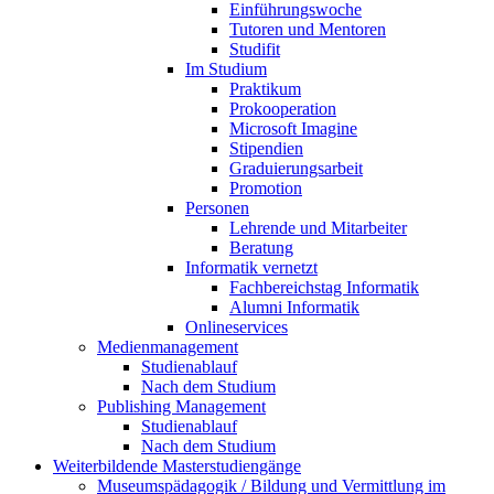
Einführungswoche
Tutoren und Mentoren
Studifit
Im Studium
Praktikum
Prokooperation
Microsoft Imagine
Stipendien
Graduierungsarbeit
Promotion
Personen
Lehrende und Mitarbeiter
Beratung
Informatik vernetzt
Fachbereichstag Informatik
Alumni Informatik
Onlineservices
Medienmanagement
Studienablauf
Nach dem Studium
Publishing Management
Studienablauf
Nach dem Studium
Weiterbildende Masterstudiengänge
Museumspädagogik / Bildung und Vermittlung im