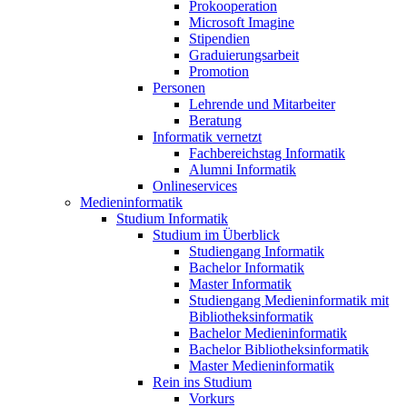
Prokooperation
Microsoft Imagine
Stipendien
Graduierungsarbeit
Promotion
Personen
Lehrende und Mitarbeiter
Beratung
Informatik vernetzt
Fachbereichstag Informatik
Alumni Informatik
Onlineservices
Medieninformatik
Studium Informatik
Studium im Überblick
Studiengang Informatik
Bachelor Informatik
Master Informatik
Studiengang Medieninformatik mit
Bibliotheksinformatik
Bachelor Medieninformatik
Bachelor Bibliotheksinformatik
Master Medieninformatik
Rein ins Studium
Vorkurs