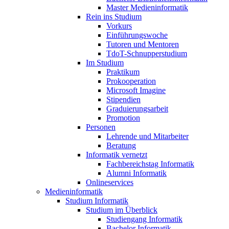
Master Medieninformatik
Rein ins Studium
Vorkurs
Einführungswoche
Tutoren und Mentoren
TdoT-Schnupperstudium
Im Studium
Praktikum
Prokooperation
Microsoft Imagine
Stipendien
Graduierungsarbeit
Promotion
Personen
Lehrende und Mitarbeiter
Beratung
Informatik vernetzt
Fachbereichstag Informatik
Alumni Informatik
Onlineservices
Medieninformatik
Studium Informatik
Studium im Überblick
Studiengang Informatik
Bachelor Informatik