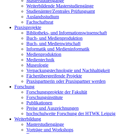
Masterstudiengänge
Weiterbildende Masterstudiengänge
Studienämter/Zentrales Prüfungsamt
Auslandsstudium
Fachschaftsrat
Praxisprojekte
Bibliotheks- und Informationswissenschaft
Buch- und Medienproduktion
Buch- und Medienwirtschaft
Informatik und Medieninformatik
Medienproduktion
Medientechnik
Museologie
Verpackungstechnologie und Nachhaltigkeit
Fächerübergreifende Projekte
Praxispartnerin oder Praxispartner werden
Forschung
Forschungsprojekte der Fakultät
Forschungsinstitute
Publikationen
Preise und Auszeichnungen
hochschulweite Forschung der HTWK Leipzig
Weiterbildung
Masterstudiengänge
Vorträge und Workshops