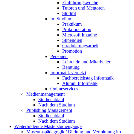
Einführungswoche
Tutoren und Mentoren
Studifit
Im Studium
Praktikum
Prokooperation
Microsoft Imagine
Stipendien
Graduierungsarbeit
Promotion
Personen
Lehrende und Mitarbeiter
Beratung
Informatik vernetzt
Fachbereichstag Informatik
Alumni Informatik
Onlineservices
Medienmanagement
Studienablauf
Nach dem Studium
Publishing Management
Studienablauf
Nach dem Studium
Weiterbildende Masterstudiengänge
Museumspädagogik / Bildung und Vermittlung im