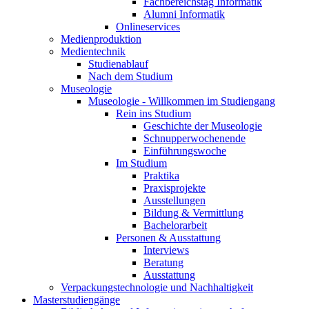
Fachbereichstag Informatik
Alumni Informatik
Onlineservices
Medienproduktion
Medientechnik
Studienablauf
Nach dem Studium
Museologie
Museologie - Willkommen im Studiengang
Rein ins Studium
Geschichte der Museologie
Schnupperwochenende
Einführungswoche
Im Studium
Praktika
Praxisprojekte
Ausstellungen
Bildung & Vermittlung
Bachelorarbeit
Personen & Ausstattung
Interviews
Beratung
Ausstattung
Verpackungstechnologie und Nachhaltigkeit
Masterstudiengänge