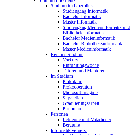
Studium Informatik
Studium im Überblick
Studiengang Informatik
Bachelor Informatik
Master Informatik
Studiengang Medieninformatik und
Bibliotheksinformatik
Bachelor Medieninformatik
Bachelor Bibliotheksinformatik
Master Medieninformatik
Rein ins Studium
Vorkurs
Einführungswoche
Tutoren und Mentoren
Im Studium
Praktikum
Prokooperation
Microsoft Imagine
Stipendien
Graduierungsarbeit
Promotion
Personen
Lehrende und Mitarbeiter
Beratung
Informatik vernetzt