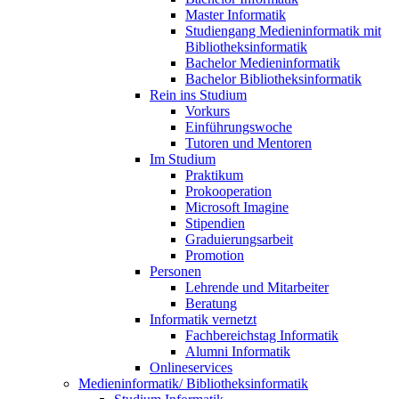
Master Informatik
Studiengang Medieninformatik mit
Bibliotheksinformatik
Bachelor Medieninformatik
Bachelor Bibliotheksinformatik
Rein ins Studium
Vorkurs
Einführungswoche
Tutoren und Mentoren
Im Studium
Praktikum
Prokooperation
Microsoft Imagine
Stipendien
Graduierungsarbeit
Promotion
Personen
Lehrende und Mitarbeiter
Beratung
Informatik vernetzt
Fachbereichstag Informatik
Alumni Informatik
Onlineservices
Medieninformatik/ Bibliotheksinformatik