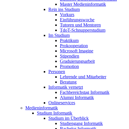
Master Medieninformatik
Rein ins Studium
Vorkurs
Einführungswoche
Tutoren und Mentoren
TdoT-Schnupperstudium
Im Studium
Praktikum
Prokooperation
Microsoft Imagine
Stipendien
Graduierungsarbeit
Promotion
Personen
Lehrende und Mitarbeiter
Beratung
Informatik vernetzt
Fachbereichstag Informatik
Alumni Informatik
Onlineservices
Medieninformatik
Studium Informatik
Studium im Überblick
Studiengang Informatik
Bachelor Informatik