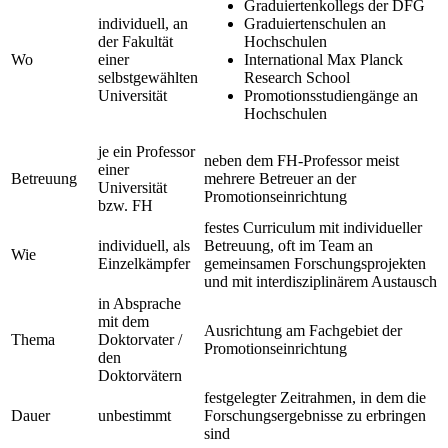
Graduiertenkollegs der DFG
individuell, an
Graduiertenschulen an
der Fakultät
Hochschulen
Wo
einer
International Max Planck
selbstgewählten
Research School
Universität
Promotionsstudiengänge an
Hochschulen
je ein Professor
neben dem FH-Professor meist
einer
Betreuung
mehrere Betreuer an der
Universität
Promotionseinrichtung
bzw. FH
festes Curriculum mit individueller
individuell, als
Betreuung, oft im Team an
Wie
Einzelkämpfer
gemeinsamen Forschungsprojekten
und mit interdisziplinärem Austausch
in Absprache
mit dem
Ausrichtung am Fachgebiet der
Thema
Doktorvater /
Promotionseinrichtung
den
Doktorvätern
festgelegter Zeitrahmen, in dem die
Dauer
unbestimmt
Forschungsergebnisse zu erbringen
sind