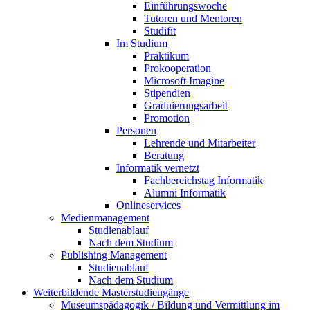
Einführungswoche
Tutoren und Mentoren
Studifit
Im Studium
Praktikum
Prokooperation
Microsoft Imagine
Stipendien
Graduierungsarbeit
Promotion
Personen
Lehrende und Mitarbeiter
Beratung
Informatik vernetzt
Fachbereichstag Informatik
Alumni Informatik
Onlineservices
Medienmanagement
Studienablauf
Nach dem Studium
Publishing Management
Studienablauf
Nach dem Studium
Weiterbildende Masterstudiengänge
Museumspädagogik / Bildung und Vermittlung im