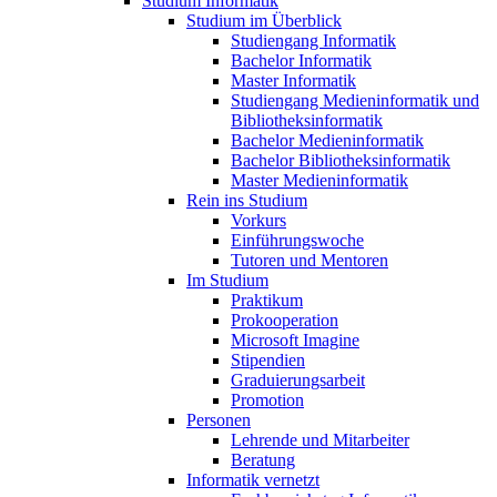
Studium Informatik
Studium im Überblick
Studiengang Informatik
Bachelor Informatik
Master Informatik
Studiengang Medieninformatik und
Bibliotheksinformatik
Bachelor Medieninformatik
Bachelor Bibliotheksinformatik
Master Medieninformatik
Rein ins Studium
Vorkurs
Einführungswoche
Tutoren und Mentoren
Im Studium
Praktikum
Prokooperation
Microsoft Imagine
Stipendien
Graduierungsarbeit
Promotion
Personen
Lehrende und Mitarbeiter
Beratung
Informatik vernetzt