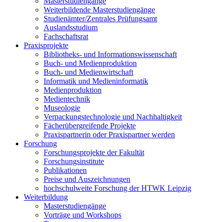
Masterstudiengänge
Weiterbildende Masterstudiengänge
Studienämter/Zentrales Prüfungsamt
Auslandsstudium
Fachschaftsrat
Praxisprojekte
Bibliotheks- und Informationswissenschaft
Buch- und Medienproduktion
Buch- und Medienwirtschaft
Informatik und Medieninformatik
Medienproduktion
Medientechnik
Museologie
Verpackungstechnologie und Nachhaltigkeit
Fächerübergreifende Projekte
Praxispartnerin oder Praxispartner werden
Forschung
Forschungsprojekte der Fakultät
Forschungsinstitute
Publikationen
Preise und Auszeichnungen
hochschulweite Forschung der HTWK Leipzig
Weiterbildung
Masterstudiengänge
Vorträge und Workshops