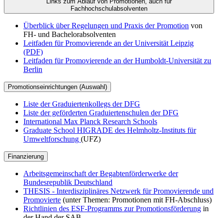
Links zum Ablauf von Promotionen, auch für
Fachhochschulabsolventen
Überblick über Regelungen und Praxis der Promotion
von
FH- und Bachelorabsolventen
Leitfaden für Promovierende an der Universität Leipzig
(PDF)
Leitfaden für Promovierende an der Humboldt-Universität zu
Berlin
Promotionseinrichtungen (Auswahl)
Liste der Graduiertenkollegs der DFG
Liste der geförderten Graduiertenschulen der DFG
International Max Planck Research Schools
Graduate School HIGRADE des Helmholtz-Instituts für
Umweltforschung
(UFZ)
Finanzierung
Arbeitsgemeinschaft der Begabtenförderwerke der
Bundesrepublik Deutschland
THESIS - Interdisziplinäres Netzwerk für Promovierende und
Promovierte
(unter Themen: Promotionen mit FH-Abschluss)
Richtlinien des ESF-Programms zur Promotionsförderung
in
der Hand der SAB