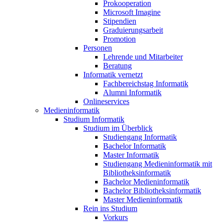
Prokooperation
Microsoft Imagine
Stipendien
Graduierungsarbeit
Promotion
Personen
Lehrende und Mitarbeiter
Beratung
Informatik vernetzt
Fachbereichstag Informatik
Alumni Informatik
Onlineservices
Medieninformatik
Studium Informatik
Studium im Überblick
Studiengang Informatik
Bachelor Informatik
Master Informatik
Studiengang Medieninformatik mit
Bibliotheksinformatik
Bachelor Medieninformatik
Bachelor Bibliotheksinformatik
Master Medieninformatik
Rein ins Studium
Vorkurs