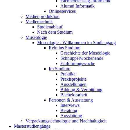
Fachbereichstag Informatik
Alumni Informatik
Onlineservices
Medienproduktion
Medientechnik
Studienablauf
Nach dem Studium
Museologie
Museologie - Willkommen im Studiengang
Rein ins Studium
Geschichte der Museologie
Schnupperwochenende
Einführungswoche
Im Studium
Praktika
Praxisprojekte
Ausstellungen
Bildung & Vermittlung
Bachelorarbeit
Personen & Ausstattung
Interviews
Beratung
Ausstattung
Verpackungstechnologie und Nachhaltigkeit
Masterstudiengänge