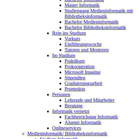
Master Informatik
Studiengang Medieninformatik mit
Bibliotheksinformatik
Bachelor Medieninformatik
Bachelor Bibliotheksinformatik
Rein ins Studium
Vorkurs
Einführungswoche
Tutoren und Mentoren
Im Studium
Praktikum
Prokooperation
Microsoft Imagine
Stipendien
Graduierungsarbeit
Promotion
Personen
Lehrende und Mitarbeiter
Beratung
Informatik vernetzt
Fachbereichstag Informatik
Alumni Informatik
Onlineservices
Medieninformatik/ Bibliotheksinformatik