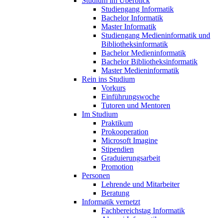
Studium im Überblick
Studiengang Informatik
Bachelor Informatik
Master Informatik
Studiengang Medieninformatik und
Bibliotheksinformatik
Bachelor Medieninformatik
Bachelor Bibliotheksinformatik
Master Medieninformatik
Rein ins Studium
Vorkurs
Einführungswoche
Tutoren und Mentoren
Im Studium
Praktikum
Prokooperation
Microsoft Imagine
Stipendien
Graduierungsarbeit
Promotion
Personen
Lehrende und Mitarbeiter
Beratung
Informatik vernetzt
Fachbereichstag Informatik