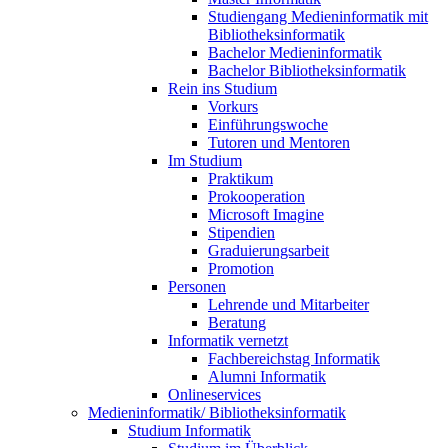
Studiengang Medieninformatik mit
Bibliotheksinformatik
Bachelor Medieninformatik
Bachelor Bibliotheksinformatik
Rein ins Studium
Vorkurs
Einführungswoche
Tutoren und Mentoren
Im Studium
Praktikum
Prokooperation
Microsoft Imagine
Stipendien
Graduierungsarbeit
Promotion
Personen
Lehrende und Mitarbeiter
Beratung
Informatik vernetzt
Fachbereichstag Informatik
Alumni Informatik
Onlineservices
Medieninformatik/ Bibliotheksinformatik
Studium Informatik