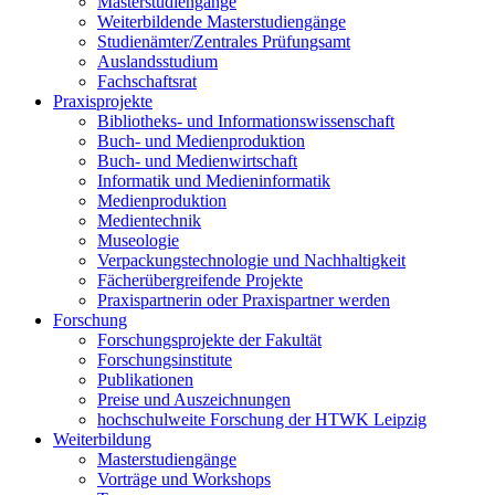
Masterstudiengänge
Weiterbildende Masterstudiengänge
Studienämter/Zentrales Prüfungsamt
Auslandsstudium
Fachschaftsrat
Praxisprojekte
Bibliotheks- und Informationswissenschaft
Buch- und Medienproduktion
Buch- und Medienwirtschaft
Informatik und Medieninformatik
Medienproduktion
Medientechnik
Museologie
Verpackungstechnologie und Nachhaltigkeit
Fächerübergreifende Projekte
Praxispartnerin oder Praxispartner werden
Forschung
Forschungsprojekte der Fakultät
Forschungsinstitute
Publikationen
Preise und Auszeichnungen
hochschulweite Forschung der HTWK Leipzig
Weiterbildung
Masterstudiengänge
Vorträge und Workshops