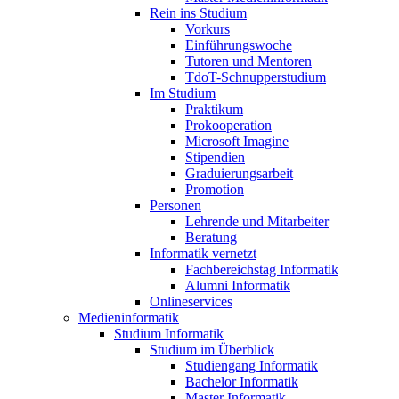
Rein ins Studium
Vorkurs
Einführungswoche
Tutoren und Mentoren
TdoT-Schnupperstudium
Im Studium
Praktikum
Prokooperation
Microsoft Imagine
Stipendien
Graduierungsarbeit
Promotion
Personen
Lehrende und Mitarbeiter
Beratung
Informatik vernetzt
Fachbereichstag Informatik
Alumni Informatik
Onlineservices
Medieninformatik
Studium Informatik
Studium im Überblick
Studiengang Informatik
Bachelor Informatik
Master Informatik