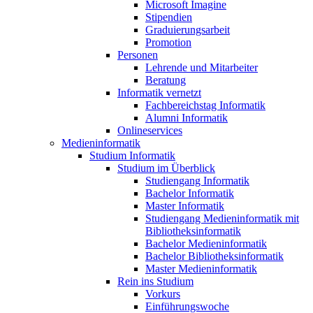
Microsoft Imagine
Stipendien
Graduierungsarbeit
Promotion
Personen
Lehrende und Mitarbeiter
Beratung
Informatik vernetzt
Fachbereichstag Informatik
Alumni Informatik
Onlineservices
Medieninformatik
Studium Informatik
Studium im Überblick
Studiengang Informatik
Bachelor Informatik
Master Informatik
Studiengang Medieninformatik mit
Bibliotheksinformatik
Bachelor Medieninformatik
Bachelor Bibliotheksinformatik
Master Medieninformatik
Rein ins Studium
Vorkurs
Einführungswoche