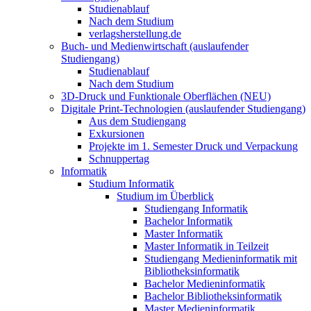
Studienablauf
Nach dem Studium
verlagsherstellung.de
Buch- und Medienwirtschaft (auslaufender
Studiengang)
Studienablauf
Nach dem Studium
3D-Druck und Funktionale Oberflächen (NEU)
Digitale Print-Technologien (auslaufender Studiengang)
Aus dem Studiengang
Exkursionen
Projekte im 1. Semester Druck und Verpackung
Schnuppertag
Informatik
Studium Informatik
Studium im Überblick
Studiengang Informatik
Bachelor Informatik
Master Informatik
Master Informatik in Teilzeit
Studiengang Medieninformatik mit
Bibliotheksinformatik
Bachelor Medieninformatik
Bachelor Bibliotheksinformatik
Master Medieninformatik