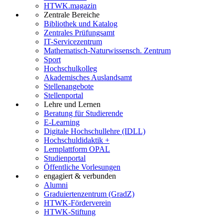
HTWK.magazin
Zentrale Bereiche
Bibliothek und Katalog
Zentrales Prüfungsamt
IT-Servicezentrum
Mathematisch-Naturwissensch. Zentrum
Sport
Hochschulkolleg
Akademisches Auslandsamt
Stellenangebote
Stellenportal
Lehre und Lernen
Beratung für Studierende
E-Learning
Digitale Hochschullehre (IDLL)
Hochschuldidaktik +
Lernplattform OPAL
Studienportal
Öffentliche Vorlesungen
engagiert & verbunden
Alumni
Graduiertenzentrum (GradZ)
HTWK-Förderverein
HTWK-Stiftung