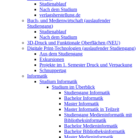
Studienablauf
Nach dem Studium
verlagsherstellung.de
Buch- und Medienwirtschaft (auslaufender
Studiengang)
Studienablauf
Nach dem Studium
3D-Druck und Funktionale Oberflächen (NEU)
Digitale Print-Technologien (auslaufender Studiengang)
Aus dem Studiengang
Exkursionen
Projekte im 1. Semester Druck und Verpackung
Schnuppertag
Informatik
Studium Informatik
Studium im Überblick
Studiengang Informatik
Bachelor Informatik
Master Informatik
Master Informatik in Teilzeit
Studiengang Medieninformatik mit
Bibliotheksinformatik
Bachelor Medieninformatik
Bachelor Bibliotheksinformatik
Master Medieninformatik