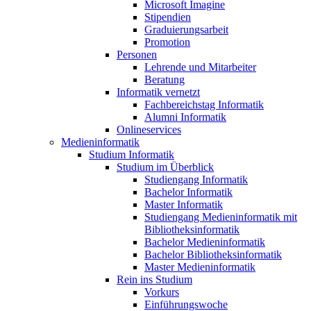
Microsoft Imagine
Stipendien
Graduierungsarbeit
Promotion
Personen
Lehrende und Mitarbeiter
Beratung
Informatik vernetzt
Fachbereichstag Informatik
Alumni Informatik
Onlineservices
Medieninformatik
Studium Informatik
Studium im Überblick
Studiengang Informatik
Bachelor Informatik
Master Informatik
Studiengang Medieninformatik mit
Bibliotheksinformatik
Bachelor Medieninformatik
Bachelor Bibliotheksinformatik
Master Medieninformatik
Rein ins Studium
Vorkurs
Einführungswoche