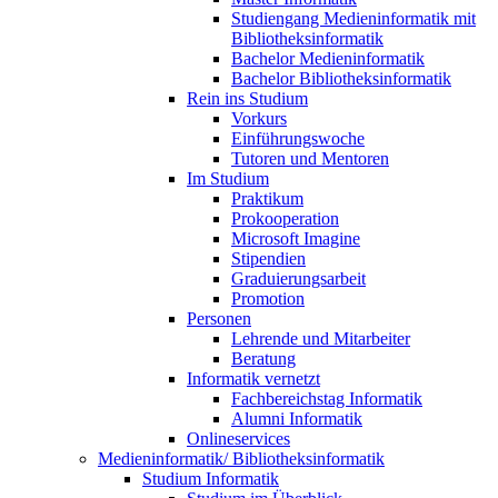
Studiengang Medieninformatik mit
Bibliotheksinformatik
Bachelor Medieninformatik
Bachelor Bibliotheksinformatik
Rein ins Studium
Vorkurs
Einführungswoche
Tutoren und Mentoren
Im Studium
Praktikum
Prokooperation
Microsoft Imagine
Stipendien
Graduierungsarbeit
Promotion
Personen
Lehrende und Mitarbeiter
Beratung
Informatik vernetzt
Fachbereichstag Informatik
Alumni Informatik
Onlineservices
Medieninformatik/ Bibliotheksinformatik
Studium Informatik