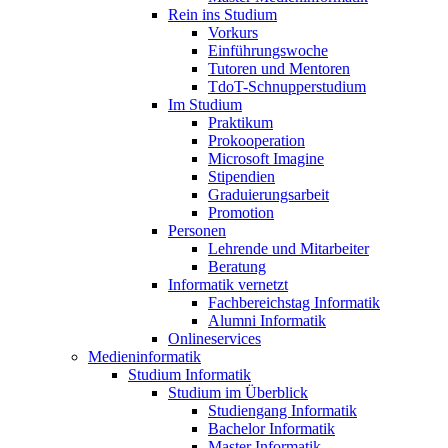
Rein ins Studium
Vorkurs
Einführungswoche
Tutoren und Mentoren
TdoT-Schnupperstudium
Im Studium
Praktikum
Prokooperation
Microsoft Imagine
Stipendien
Graduierungsarbeit
Promotion
Personen
Lehrende und Mitarbeiter
Beratung
Informatik vernetzt
Fachbereichstag Informatik
Alumni Informatik
Onlineservices
Medieninformatik
Studium Informatik
Studium im Überblick
Studiengang Informatik
Bachelor Informatik
Master Informatik