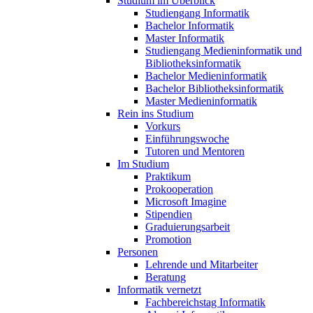
Studium im Überblick
Studiengang Informatik
Bachelor Informatik
Master Informatik
Studiengang Medieninformatik und
Bibliotheksinformatik
Bachelor Medieninformatik
Bachelor Bibliotheksinformatik
Master Medieninformatik
Rein ins Studium
Vorkurs
Einführungswoche
Tutoren und Mentoren
Im Studium
Praktikum
Prokooperation
Microsoft Imagine
Stipendien
Graduierungsarbeit
Promotion
Personen
Lehrende und Mitarbeiter
Beratung
Informatik vernetzt
Fachbereichstag Informatik