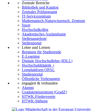
Zentrale Bereiche
Bibliothek und Katalog
Zentrales Prüfungsamt
IT-Servicezentrum
Mathematisch-Naturwissensch. Zentrum
Sport
Hochschulkolleg
Akademisches Auslandsamt
Stellenangebote
Stellenportal
Lehre und Lernen
Beratung für Studierende
E-Learning
Digitale Hochschullehre (IDLL)
Hochschuldidaktik +
Lernplattform OPAL
Studienportal
Öffentliche Vorlesungen
engagiert & verbunden
Alumni
Graduiertenzentrum (GradZ)
HTWK-Förderverein
HTWK-Stiftung