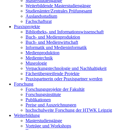
Masterstudiengänge
Weiterbildende Masterstudiengänge
Studienämter/Zentrales Prüfungsamt
Auslandsstudium
Fachschaftsrat
Praxisprojekte
Bibliotheks- und Informationswissenschaft
Buch- und Medienproduktion
Buch- und Medienwirtschaft
Informatik und Medieninformatik
Medienproduktion
Medientechnik
Museologie
Verpackungstechnologie und Nachhaltigkeit
Fächerübergreifende Projekte
Praxispartnerin oder Praxispartner werden
Forschung
Forschungsprojekte der Fakultät
Forschungsinstitute
Publikationen
Preise und Auszeichnungen
hochschulweite Forschung der HTWK Leipzig
Weiterbildung
Masterstudiengänge
Vorträge und Workshops