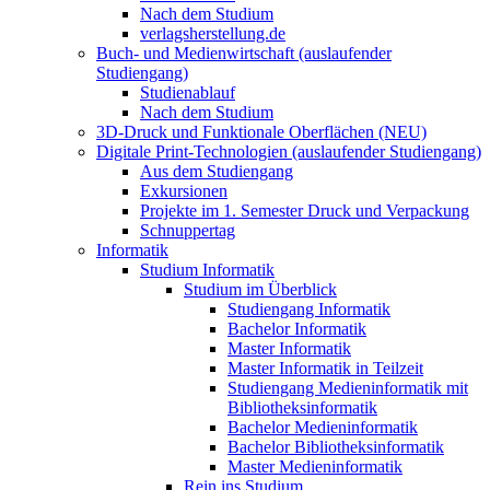
Nach dem Studium
verlagsherstellung.de
Buch- und Medienwirtschaft (auslaufender
Studiengang)
Studienablauf
Nach dem Studium
3D-Druck und Funktionale Oberflächen (NEU)
Digitale Print-Technologien (auslaufender Studiengang)
Aus dem Studiengang
Exkursionen
Projekte im 1. Semester Druck und Verpackung
Schnuppertag
Informatik
Studium Informatik
Studium im Überblick
Studiengang Informatik
Bachelor Informatik
Master Informatik
Master Informatik in Teilzeit
Studiengang Medieninformatik mit
Bibliotheksinformatik
Bachelor Medieninformatik
Bachelor Bibliotheksinformatik
Master Medieninformatik
Rein ins Studium