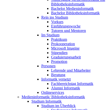
Bibliotheksinformatik
Bachelor Medieninformatik
Bachelor Bibliotheksinformatik
Rein ins Studium
Vorkurs
Einführungswoche
Tutoren und Mentoren
Im Studium
Praktikum
Prokooperation
Microsoft Imagine
Stipendien
Graduierungsarbeit
Promotion
Personen
Lehrende und Mitarbeiter
Beratung
Informatik vernetzt
Fachbereichstag Informatik
Alumni Informatik
Onlineservices
Medieninformatik/ Bibliotheksinformatik
Studium Informatik
Studium im Überblick