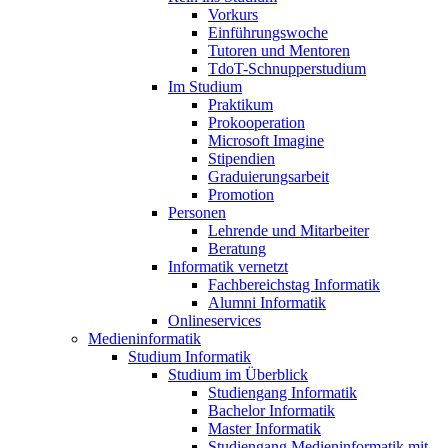
Vorkurs
Einführungswoche
Tutoren und Mentoren
TdoT-Schnupperstudium
Im Studium
Praktikum
Prokooperation
Microsoft Imagine
Stipendien
Graduierungsarbeit
Promotion
Personen
Lehrende und Mitarbeiter
Beratung
Informatik vernetzt
Fachbereichstag Informatik
Alumni Informatik
Onlineservices
Medieninformatik
Studium Informatik
Studium im Überblick
Studiengang Informatik
Bachelor Informatik
Master Informatik
Studiengang Medieninformatik mit