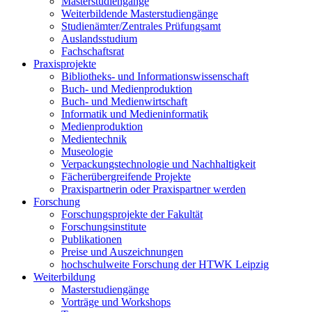
Masterstudiengänge
Weiterbildende Masterstudiengänge
Studienämter/Zentrales Prüfungsamt
Auslandsstudium
Fachschaftsrat
Praxisprojekte
Bibliotheks- und Informationswissenschaft
Buch- und Medienproduktion
Buch- und Medienwirtschaft
Informatik und Medieninformatik
Medienproduktion
Medientechnik
Museologie
Verpackungstechnologie und Nachhaltigkeit
Fächerübergreifende Projekte
Praxispartnerin oder Praxispartner werden
Forschung
Forschungsprojekte der Fakultät
Forschungsinstitute
Publikationen
Preise und Auszeichnungen
hochschulweite Forschung der HTWK Leipzig
Weiterbildung
Masterstudiengänge
Vorträge und Workshops