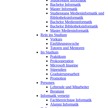
Studiengang Informatik
Bachelor Informatik
Master Informatik
Studiengang Medieninformatik und
Bibliotheksinformatik
Bachelor Medieninformatik
Bachelor Bibliotheksinformatik
Master Medieninformatik
Rein ins Studium
Vorkurs
Einführungswoche
Tutoren und Mentoren
Im Studium
Praktikum
Prokooperation
Microsoft Imagine
Stipendien
Graduierungsarbeit
Promotion
Personen
Lehrende und Mitarbeiter
Beratung
Informatik vernetzt
Fachbereichstag Informatik
Alumni Informatik