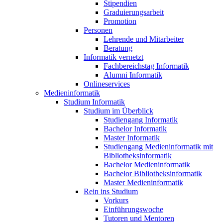
Stipendien
Graduierungsarbeit
Promotion
Personen
Lehrende und Mitarbeiter
Beratung
Informatik vernetzt
Fachbereichstag Informatik
Alumni Informatik
Onlineservices
Medieninformatik
Studium Informatik
Studium im Überblick
Studiengang Informatik
Bachelor Informatik
Master Informatik
Studiengang Medieninformatik mit
Bibliotheksinformatik
Bachelor Medieninformatik
Bachelor Bibliotheksinformatik
Master Medieninformatik
Rein ins Studium
Vorkurs
Einführungswoche
Tutoren und Mentoren