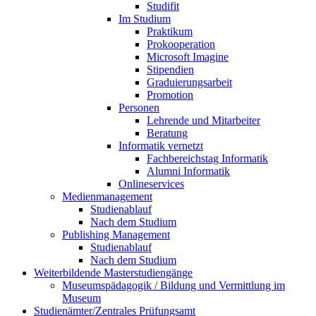
Studifit
Im Studium
Praktikum
Prokooperation
Microsoft Imagine
Stipendien
Graduierungsarbeit
Promotion
Personen
Lehrende und Mitarbeiter
Beratung
Informatik vernetzt
Fachbereichstag Informatik
Alumni Informatik
Onlineservices
Medienmanagement
Studienablauf
Nach dem Studium
Publishing Management
Studienablauf
Nach dem Studium
Weiterbildende Masterstudiengänge
Museumspädagogik / Bildung und Vermittlung im
Museum
Studienämter/Zentrales Prüfungsamt