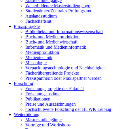
Masterstudiengänge
Weiterbildende Masterstudiengänge
Studienämter/Zentrales Prüfungsamt
Auslandsstudium
Fachschaftsrat
Praxisprojekte
Bibliotheks- und Informationswissenschaft
Buch- und Medienproduktion
Buch- und Medienwirtschaft
Informatik und Medieninformatik
Medienproduktion
Medientechnik
Museologie
Verpackungstechnologie und Nachhaltigkeit
Fächerübergreifende Projekte
Praxispartnerin oder Praxispartner werden
Forschung
Forschungsprojekte der Fakultät
Forschungsinstitute
Publikationen
Preise und Auszeichnungen
hochschulweite Forschung der HTWK Leipzig
Weiterbildung
Masterstudiengänge
Vorträge und Workshops