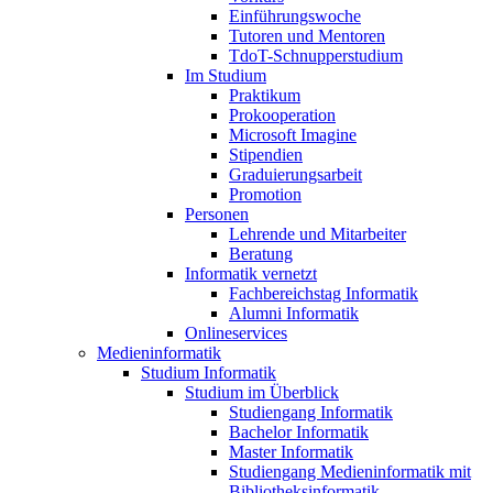
Einführungswoche
Tutoren und Mentoren
TdoT-Schnupperstudium
Im Studium
Praktikum
Prokooperation
Microsoft Imagine
Stipendien
Graduierungsarbeit
Promotion
Personen
Lehrende und Mitarbeiter
Beratung
Informatik vernetzt
Fachbereichstag Informatik
Alumni Informatik
Onlineservices
Medieninformatik
Studium Informatik
Studium im Überblick
Studiengang Informatik
Bachelor Informatik
Master Informatik
Studiengang Medieninformatik mit
Bibliotheksinformatik