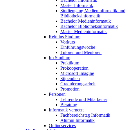
Bachelor Informatik
Master Informatik
Studiengang Medieninformatik und
Bibliotheksinformatik
Bachelor Medieninformatik
Bachelor Bibliotheksinformatik
Master Medieninformatik
Rein ins Studium
Vorkurs
Einführungswoche
Tutoren und Mentoren
Im Studium
Praktikum
Prokooperation
Microsoft Imagine
Stipendien
Graduierungsarbeit
Promotion
Personen
Lehrende und Mitarbeiter
Beratung
Informatik vernetzt
Fachbereichstag Informatik
Alumni Informatik
Onlineservices