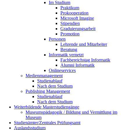
Im Studium
Praktikum
Prokooperation
Microsoft Imagine
Stipendien
Graduierungsarbeit
Promotion
Personen
Lehrende und Mitarbeiter
Beratung
Informatik vernetzt
Fachbereichstag Informatik
Alumni Informatik
Onlineservices
Medienmanagement
Studienablauf
Nach dem Studium
Publishing Management
Studienablauf
Nach dem Studium
Weiterbildende Masterstudiengänge
Museumspädagogik / Bildung und Vermittlung im
Museum
Studienämter/Zentrales Prüfungsamt
Auslandsstudium