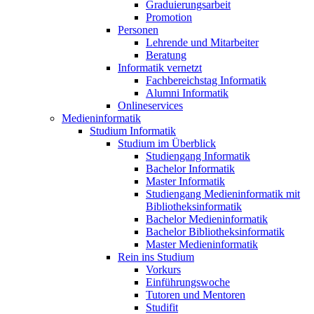
Graduierungsarbeit
Promotion
Personen
Lehrende und Mitarbeiter
Beratung
Informatik vernetzt
Fachbereichstag Informatik
Alumni Informatik
Onlineservices
Medieninformatik
Studium Informatik
Studium im Überblick
Studiengang Informatik
Bachelor Informatik
Master Informatik
Studiengang Medieninformatik mit
Bibliotheksinformatik
Bachelor Medieninformatik
Bachelor Bibliotheksinformatik
Master Medieninformatik
Rein ins Studium
Vorkurs
Einführungswoche
Tutoren und Mentoren
Studifit