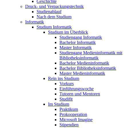
Geschichte
Druck- und Verpackungstechnik
Studienablauf
Nach dem Studium
Informatik
Studium Informatik
Studium im Überblick
Studiengang Informatik
Bachelor Informatik
Master Informatik
Studiengang Medieninformatik mit
Bibliotheksinformatik
Bachelor Medieninformatik
Bachelor Bibliotheksinformatik
Master Medieninformatik
Rein ins Studium
Vorkurs
Einführungswoche
Tutoren und Mentoren
Studifit
Im Studium
Praktikum
Prokooperation
Microsoft Imagine
Stipendien