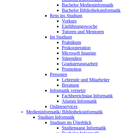
Bachelor Medieninformatik
Bachelor Bibliotheksinformatik
Rein ins Studium
Vorkurs
Einführungswoche
Tutoren und Mentoren
Im Studium
Praktikum
Prokooperation
Microsoft Imagine
Stipendien
Graduierungsarbeit
Promotion
Personen
Lehrende und Mitarbeiter
Beratung
Informatik vernetzt
Fachbereichstag Informatik
Alumni Informatik
Onlineservices
Medieninformatik/ Bibliotheksinformatik
Studium Informatik
Studium im Überblick
Studiengang Informatik