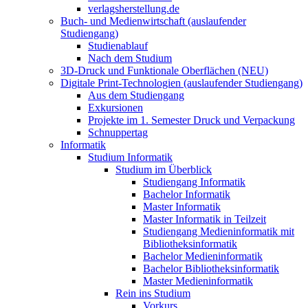
verlagsherstellung.de
Buch- und Medienwirtschaft (auslaufender
Studiengang)
Studienablauf
Nach dem Studium
3D-Druck und Funktionale Oberflächen (NEU)
Digitale Print-Technologien (auslaufender Studiengang)
Aus dem Studiengang
Exkursionen
Projekte im 1. Semester Druck und Verpackung
Schnuppertag
Informatik
Studium Informatik
Studium im Überblick
Studiengang Informatik
Bachelor Informatik
Master Informatik
Master Informatik in Teilzeit
Studiengang Medieninformatik mit
Bibliotheksinformatik
Bachelor Medieninformatik
Bachelor Bibliotheksinformatik
Master Medieninformatik
Rein ins Studium
Vorkurs