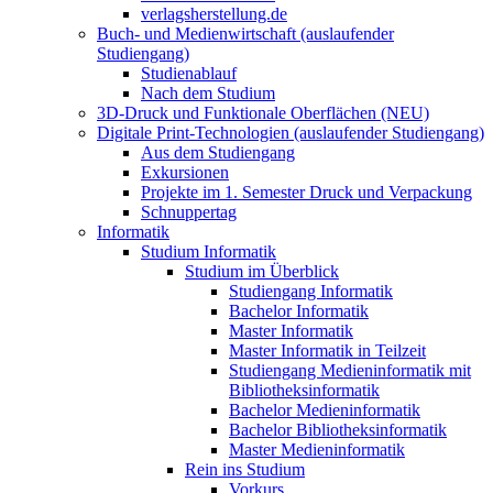
verlagsherstellung.de
Buch- und Medienwirtschaft (auslaufender
Studiengang)
Studienablauf
Nach dem Studium
3D-Druck und Funktionale Oberflächen (NEU)
Digitale Print-Technologien (auslaufender Studiengang)
Aus dem Studiengang
Exkursionen
Projekte im 1. Semester Druck und Verpackung
Schnuppertag
Informatik
Studium Informatik
Studium im Überblick
Studiengang Informatik
Bachelor Informatik
Master Informatik
Master Informatik in Teilzeit
Studiengang Medieninformatik mit
Bibliotheksinformatik
Bachelor Medieninformatik
Bachelor Bibliotheksinformatik
Master Medieninformatik
Rein ins Studium
Vorkurs