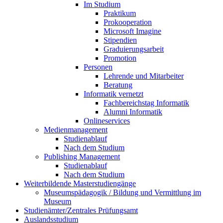
Im Studium
Praktikum
Prokooperation
Microsoft Imagine
Stipendien
Graduierungsarbeit
Promotion
Personen
Lehrende und Mitarbeiter
Beratung
Informatik vernetzt
Fachbereichstag Informatik
Alumni Informatik
Onlineservices
Medienmanagement
Studienablauf
Nach dem Studium
Publishing Management
Studienablauf
Nach dem Studium
Weiterbildende Masterstudiengänge
Museumspädagogik / Bildung und Vermittlung im
Museum
Studienämter/Zentrales Prüfungsamt
Auslandsstudium