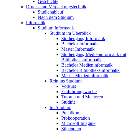
Geschichte
Druck- und Verpackungstechnik
Studienablauf
Nach dem Studium
Informatik
Studium Informatik
Studium im Überblick
Studiengang Informatik
Bachelor Informatik
Master Informatik
Studiengang Medieninformatik mit
Bibliotheksinformatik
Bachelor Medieninformatik
Bachelor Bibliotheksinformatik
Master Medieninformatik
Rein ins Studium
Vorkurs
Einführungswoche
Tutoren und Mentoren
Studifit
Im Studium
Praktikum
Prokooperation
Microsoft Imagine
Stipendien