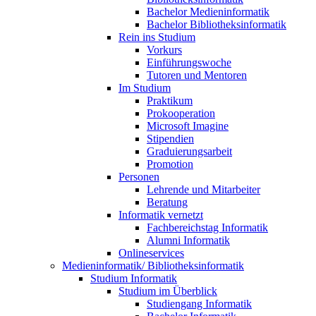
Bachelor Medieninformatik
Bachelor Bibliotheksinformatik
Rein ins Studium
Vorkurs
Einführungswoche
Tutoren und Mentoren
Im Studium
Praktikum
Prokooperation
Microsoft Imagine
Stipendien
Graduierungsarbeit
Promotion
Personen
Lehrende und Mitarbeiter
Beratung
Informatik vernetzt
Fachbereichstag Informatik
Alumni Informatik
Onlineservices
Medieninformatik/ Bibliotheksinformatik
Studium Informatik
Studium im Überblick
Studiengang Informatik