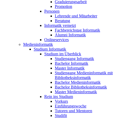
Graduierungsarbeit
Promotion
Personen
Lehrende und Mitarbeiter
Beratung
Informatik vernetzt
Fachbereichstag Informatik
Alumni Informatik
Onlineservices
Medieninformatik
Studium Informatik
Studium im Überblick
Studiengang Informatik
Bachelor Informatik
Master Informatik
Studiengang Medieninformatik mit
Bibliotheksinformatik
Bachelor Medieninformatik
Bachelor Bibliotheksinformatik
Master Medieninformatik
Rein ins Studium
Vorkurs
Einführungswoche
Tutoren und Mentoren
Studifit