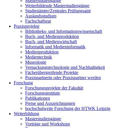
Masterstudiengänge
Weiterbildende Masterstudiengänge
Studienämter/Zentrales Prüfungsamt
Auslandsstudium
Fachschaftsrat
Praxisprojekte
Bibliotheks- und Informationswissenschaft
Buch- und Medienproduktion
Buch- und Medienwirtschaft
Informatik und Medieninformatik
Medienproduktion
Medientechnik
Museologie
Verpackungstechnologie und Nachhaltigkeit
Fächerübergreifende Projekte
Praxispartnerin oder Praxispartner werden
Forschung
Forschungsprojekte der Fakultät
Forschungsinstitute
Publikationen
Preise und Auszeichnungen
hochschulweite Forschung der HTWK Leipzig
Weiterbildung
Masterstudiengänge
Vorträge und Workshops