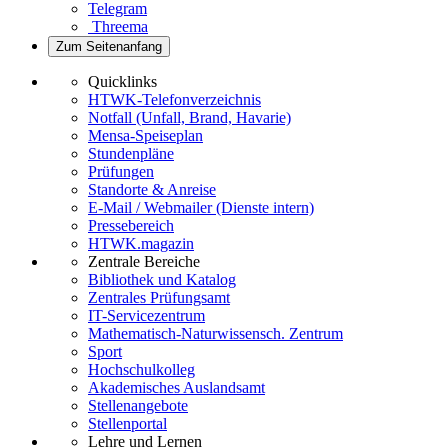
Telegram
Threema
Zum Seitenanfang
Quicklinks
HTWK-Telefonverzeichnis
Notfall (Unfall, Brand, Havarie)
Mensa-Speiseplan
Stundenpläne
Prüfungen
Standorte & Anreise
E-Mail / Webmailer (Dienste intern)
Pressebereich
HTWK.magazin
Zentrale Bereiche
Bibliothek und Katalog
Zentrales Prüfungsamt
IT-Servicezentrum
Mathematisch-Naturwissensch. Zentrum
Sport
Hochschulkolleg
Akademisches Auslandsamt
Stellenangebote
Stellenportal
Lehre und Lernen