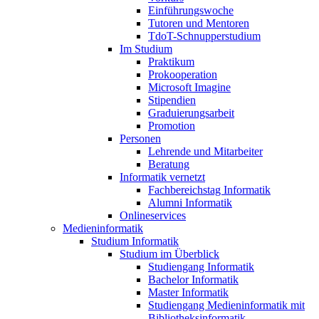
Einführungswoche
Tutoren und Mentoren
TdoT-Schnupperstudium
Im Studium
Praktikum
Prokooperation
Microsoft Imagine
Stipendien
Graduierungsarbeit
Promotion
Personen
Lehrende und Mitarbeiter
Beratung
Informatik vernetzt
Fachbereichstag Informatik
Alumni Informatik
Onlineservices
Medieninformatik
Studium Informatik
Studium im Überblick
Studiengang Informatik
Bachelor Informatik
Master Informatik
Studiengang Medieninformatik mit
Bibliotheksinformatik