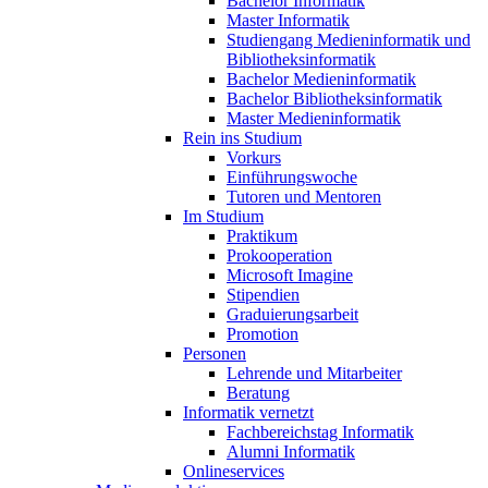
Bachelor Informatik
Master Informatik
Studiengang Medieninformatik und
Bibliotheksinformatik
Bachelor Medieninformatik
Bachelor Bibliotheksinformatik
Master Medieninformatik
Rein ins Studium
Vorkurs
Einführungswoche
Tutoren und Mentoren
Im Studium
Praktikum
Prokooperation
Microsoft Imagine
Stipendien
Graduierungsarbeit
Promotion
Personen
Lehrende und Mitarbeiter
Beratung
Informatik vernetzt
Fachbereichstag Informatik
Alumni Informatik
Onlineservices