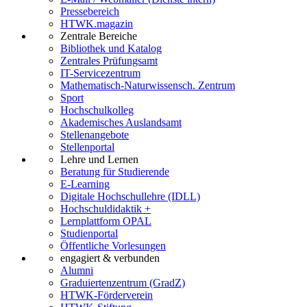
Pressebereich
HTWK.magazin
Zentrale Bereiche
Bibliothek und Katalog
Zentrales Prüfungsamt
IT-Servicezentrum
Mathematisch-Naturwissensch. Zentrum
Sport
Hochschulkolleg
Akademisches Auslandsamt
Stellenangebote
Stellenportal
Lehre und Lernen
Beratung für Studierende
E-Learning
Digitale Hochschullehre (IDLL)
Hochschuldidaktik +
Lernplattform OPAL
Studienportal
Öffentliche Vorlesungen
engagiert & verbunden
Alumni
Graduiertenzentrum (GradZ)
HTWK-Förderverein