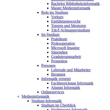
Bachelor Bibliotheksinformatik
Master Medieninformatik
Rein ins Studium
Vorkurs
Einführungswoche
Tutoren und Mentoren
TdoT-Schnupperstudium
Im Studium
Praktikum
Prokooperation
Microsoft Imagine
Stipendien
Graduierungsarbeit
Promotion
Personen
Lehrende und Mitarbeiter
Beratung
Informatik vernetzt
Fachbereichstag Informatik
Alumni Informatik
Onlineservices
Medieninformatik
Studium Informatik
Studium im Überblick
Studiengang Informatik