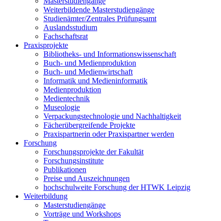
Masterstudiengänge
Weiterbildende Masterstudiengänge
Studienämter/Zentrales Prüfungsamt
Auslandsstudium
Fachschaftsrat
Praxisprojekte
Bibliotheks- und Informationswissenschaft
Buch- und Medienproduktion
Buch- und Medienwirtschaft
Informatik und Medieninformatik
Medienproduktion
Medientechnik
Museologie
Verpackungstechnologie und Nachhaltigkeit
Fächerübergreifende Projekte
Praxispartnerin oder Praxispartner werden
Forschung
Forschungsprojekte der Fakultät
Forschungsinstitute
Publikationen
Preise und Auszeichnungen
hochschulweite Forschung der HTWK Leipzig
Weiterbildung
Masterstudiengänge
Vorträge und Workshops