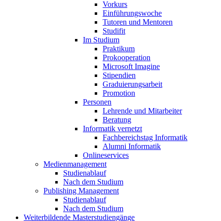
Vorkurs
Einführungswoche
Tutoren und Mentoren
Studifit
Im Studium
Praktikum
Prokooperation
Microsoft Imagine
Stipendien
Graduierungsarbeit
Promotion
Personen
Lehrende und Mitarbeiter
Beratung
Informatik vernetzt
Fachbereichstag Informatik
Alumni Informatik
Onlineservices
Medienmanagement
Studienablauf
Nach dem Studium
Publishing Management
Studienablauf
Nach dem Studium
Weiterbildende Masterstudiengänge