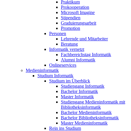
Praktikum
Prokooperation
Microsoft Imagine
Stipendien
Graduierungsarbeit
Promotion
Personen
Lehrende und Mitarbeiter
Beratung
Informatik vernetzt
Fachbereichstag Informatik
Alumni Informatik
Onlineservices
Medieninformatik
Studium Informatik
Studium im Überblick
Studiengang Informatik
Bachelor Informatik
Master Informatik
Studiengang Medieninformatik mit
Bibliotheksinformatik
Bachelor Medieninformatik
Bachelor Bibliotheksinformatik
Master Medieninformatik
Rein ins Studium