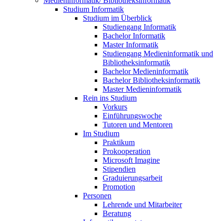
Medieninformatik/ Bibliotheksinformatik
Studium Informatik
Studium im Überblick
Studiengang Informatik
Bachelor Informatik
Master Informatik
Studiengang Medieninformatik und
Bibliotheksinformatik
Bachelor Medieninformatik
Bachelor Bibliotheksinformatik
Master Medieninformatik
Rein ins Studium
Vorkurs
Einführungswoche
Tutoren und Mentoren
Im Studium
Praktikum
Prokooperation
Microsoft Imagine
Stipendien
Graduierungsarbeit
Promotion
Personen
Lehrende und Mitarbeiter
Beratung