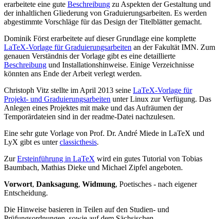
erarbeitete eine gute
Beschreibung
zu Aspekten der Gestaltung und
der inhaltlichen Gliederung von Graduierungsarbeiten. Es werden
abgestimmte Vorschläge für das Design der Titelblätter gemacht.
Dominik Först erarbeitete auf dieser Grundlage eine komplette
LaTeX-Vorlage für Graduierungsarbeiten
an der Fakultät IMN. Zum
genauen Verständnis der Vorlage gibt es eine detaillierte
Beschreibung
und Installationshinweise. Einige Verzeichnisse
könnten ans Ende der Arbeit verlegt werden.
Christoph Vitz stellte im April 2013 seine
LaTeX-Vorlage für
Projekt- und Graduierungsarbeiten
unter Linux zur Verfügung. Das
Anlegen eines Projektes mit make und das Aufräumen der
Temporärdateien sind in der readme-Datei nachzulesen.
Eine sehr gute Vorlage von Prof. Dr. André Miede in LaTeX und
LyX gibt es unter
classicthesis
.
Zur
Ersteinführung in LaTeX
wird ein gutes Tutorial von Tobias
Baumbach, Mathias Dieke und Michael Zipfel angeboten.
Vorwort
,
Danksagung
,
Widmung
, Poetisches - nach eigener
Entscheidung.
Die Hinweise basieren in Teilen auf den Studien- und
Prüfungsordnungen, sowie auf dem Sächsischen