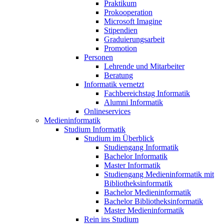
Praktikum
Prokooperation
Microsoft Imagine
Stipendien
Graduierungsarbeit
Promotion
Personen
Lehrende und Mitarbeiter
Beratung
Informatik vernetzt
Fachbereichstag Informatik
Alumni Informatik
Onlineservices
Medieninformatik
Studium Informatik
Studium im Überblick
Studiengang Informatik
Bachelor Informatik
Master Informatik
Studiengang Medieninformatik mit
Bibliotheksinformatik
Bachelor Medieninformatik
Bachelor Bibliotheksinformatik
Master Medieninformatik
Rein ins Studium