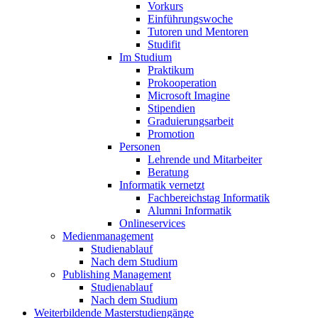
Vorkurs
Einführungswoche
Tutoren und Mentoren
Studifit
Im Studium
Praktikum
Prokooperation
Microsoft Imagine
Stipendien
Graduierungsarbeit
Promotion
Personen
Lehrende und Mitarbeiter
Beratung
Informatik vernetzt
Fachbereichstag Informatik
Alumni Informatik
Onlineservices
Medienmanagement
Studienablauf
Nach dem Studium
Publishing Management
Studienablauf
Nach dem Studium
Weiterbildende Masterstudiengänge