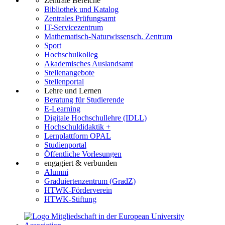
Zentrale Bereiche
Bibliothek und Katalog
Zentrales Prüfungsamt
IT-Servicezentrum
Mathematisch-Naturwissensch. Zentrum
Sport
Hochschulkolleg
Akademisches Auslandsamt
Stellenangebote
Stellenportal
Lehre und Lernen
Beratung für Studierende
E-Learning
Digitale Hochschullehre (IDLL)
Hochschuldidaktik +
Lernplattform OPAL
Studienportal
Öffentliche Vorlesungen
engagiert & verbunden
Alumni
Graduiertenzentrum (GradZ)
HTWK-Förderverein
HTWK-Stiftung