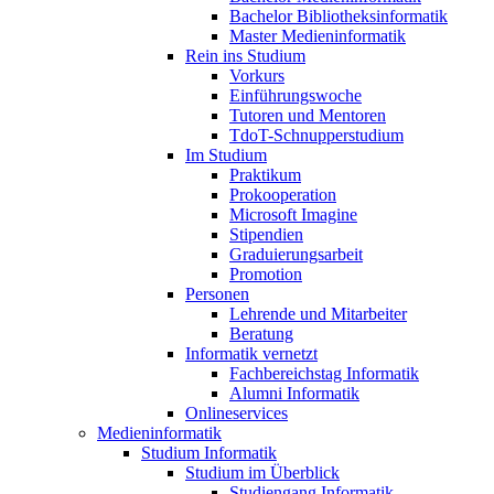
Bachelor Bibliotheksinformatik
Master Medieninformatik
Rein ins Studium
Vorkurs
Einführungswoche
Tutoren und Mentoren
TdoT-Schnupperstudium
Im Studium
Praktikum
Prokooperation
Microsoft Imagine
Stipendien
Graduierungsarbeit
Promotion
Personen
Lehrende und Mitarbeiter
Beratung
Informatik vernetzt
Fachbereichstag Informatik
Alumni Informatik
Onlineservices
Medieninformatik
Studium Informatik
Studium im Überblick
Studiengang Informatik