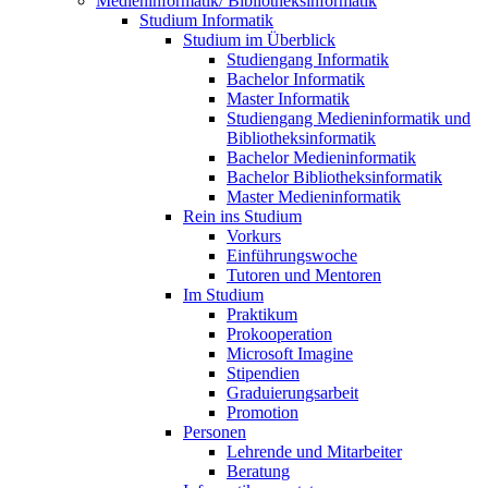
Medieninformatik/ Bibliotheksinformatik
Studium Informatik
Studium im Überblick
Studiengang Informatik
Bachelor Informatik
Master Informatik
Studiengang Medieninformatik und
Bibliotheksinformatik
Bachelor Medieninformatik
Bachelor Bibliotheksinformatik
Master Medieninformatik
Rein ins Studium
Vorkurs
Einführungswoche
Tutoren und Mentoren
Im Studium
Praktikum
Prokooperation
Microsoft Imagine
Stipendien
Graduierungsarbeit
Promotion
Personen
Lehrende und Mitarbeiter
Beratung