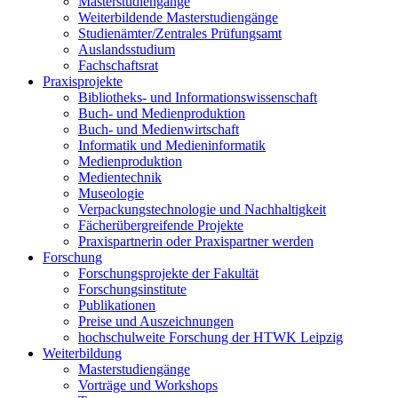
Masterstudiengänge
Weiterbildende Masterstudiengänge
Studienämter/Zentrales Prüfungsamt
Auslandsstudium
Fachschaftsrat
Praxisprojekte
Bibliotheks- und Informationswissenschaft
Buch- und Medienproduktion
Buch- und Medienwirtschaft
Informatik und Medieninformatik
Medienproduktion
Medientechnik
Museologie
Verpackungstechnologie und Nachhaltigkeit
Fächerübergreifende Projekte
Praxispartnerin oder Praxispartner werden
Forschung
Forschungsprojekte der Fakultät
Forschungsinstitute
Publikationen
Preise und Auszeichnungen
hochschulweite Forschung der HTWK Leipzig
Weiterbildung
Masterstudiengänge
Vorträge und Workshops