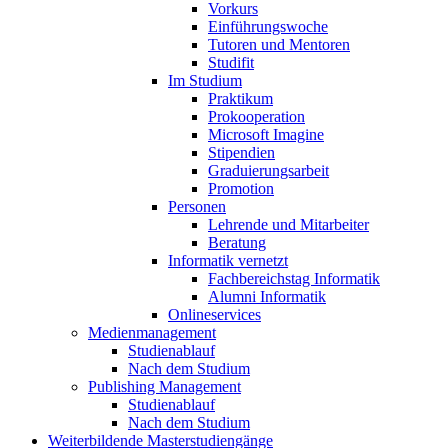
Vorkurs
Einführungswoche
Tutoren und Mentoren
Studifit
Im Studium
Praktikum
Prokooperation
Microsoft Imagine
Stipendien
Graduierungsarbeit
Promotion
Personen
Lehrende und Mitarbeiter
Beratung
Informatik vernetzt
Fachbereichstag Informatik
Alumni Informatik
Onlineservices
Medienmanagement
Studienablauf
Nach dem Studium
Publishing Management
Studienablauf
Nach dem Studium
Weiterbildende Masterstudiengänge