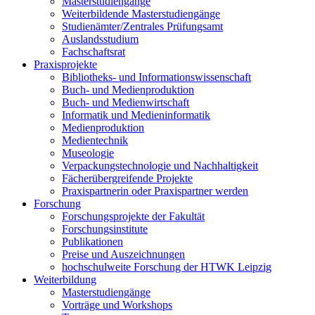
Masterstudiengänge
Weiterbildende Masterstudiengänge
Studienämter/Zentrales Prüfungsamt
Auslandsstudium
Fachschaftsrat
Praxisprojekte
Bibliotheks- und Informationswissenschaft
Buch- und Medienproduktion
Buch- und Medienwirtschaft
Informatik und Medieninformatik
Medienproduktion
Medientechnik
Museologie
Verpackungstechnologie und Nachhaltigkeit
Fächerübergreifende Projekte
Praxispartnerin oder Praxispartner werden
Forschung
Forschungsprojekte der Fakultät
Forschungsinstitute
Publikationen
Preise und Auszeichnungen
hochschulweite Forschung der HTWK Leipzig
Weiterbildung
Masterstudiengänge
Vorträge und Workshops