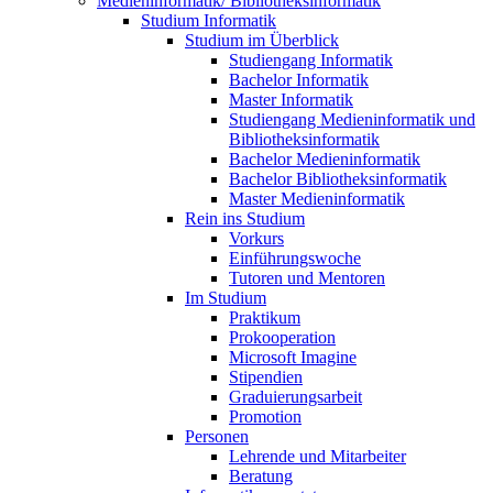
Medieninformatik/ Bibliotheksinformatik
Studium Informatik
Studium im Überblick
Studiengang Informatik
Bachelor Informatik
Master Informatik
Studiengang Medieninformatik und
Bibliotheksinformatik
Bachelor Medieninformatik
Bachelor Bibliotheksinformatik
Master Medieninformatik
Rein ins Studium
Vorkurs
Einführungswoche
Tutoren und Mentoren
Im Studium
Praktikum
Prokooperation
Microsoft Imagine
Stipendien
Graduierungsarbeit
Promotion
Personen
Lehrende und Mitarbeiter
Beratung