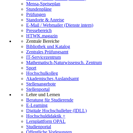
Mensa-Speiseplan
Stundenpläne
Prüfungen
Standorte & Anreise
E-Mail / Webmailer (Dienste intern)
Pressebereich
HTWK.magazin
Zentrale Bereiche
Bibliothek und Katalog
Zentrales Prüfungsamt
IT-Servicezentrum
Mathematisch-Naturwissensch. Zentrum
Sport
Hochschulkolleg
Akademisches Auslandsamt
Stellenangebote
Stellenportal
Lehre und Lernen
Beratung für Studierende
E-Learning
Digitale Hochschullehre (IDLL)
Hochschuldidaktik +
Lernplattform OPAL
Studienportal
Öffentliche Vorlesungen