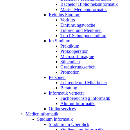
Bachelor Bibliotheksinformatik
Master Medieninformatik
Rein ins Studium
Vorkurs
Einführungswoche
Tutoren und Mentoren
TdoT-Schnupperstudium
Im Studium
Praktikum
Prokooperation
Microsoft Imagine
Stipendien
Graduierungsarbeit
Promotion
Personen
Lehrende und Mitarbeiter
Beratung
Informatik vernetzt
Fachbereichstag Informatik
Alumni Informatik
Onlineservices
Medieninformatik
Studium Informatik
Studium im Überblick
Studiengang Informatik