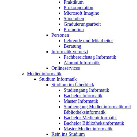
Praktikum
Prokooperation
Microsoft Imagine
Stipendien
Graduierungsarbeit
Promotion
Personen
Lehrende und Mitarbeiter
Beratung
Informatik vernetzt
Fachbereichstag Informatik
Alumni Informatik
Onlineservices
Medieninformatik
Studium Informatik
Studium im Überblick
Studiengang Informatik
Bachelor Informatik
Master Informatik
Studiengang Medieninformatik mit
Bibliotheksinformatik
Bachelor Medieninformatik
Bachelor Bibliotheksinformatik
Master Medieninformatik
Rein ins Studium