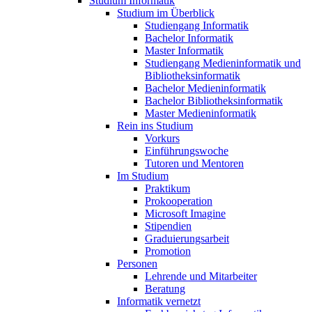
Studium Informatik
Studium im Überblick
Studiengang Informatik
Bachelor Informatik
Master Informatik
Studiengang Medieninformatik und
Bibliotheksinformatik
Bachelor Medieninformatik
Bachelor Bibliotheksinformatik
Master Medieninformatik
Rein ins Studium
Vorkurs
Einführungswoche
Tutoren und Mentoren
Im Studium
Praktikum
Prokooperation
Microsoft Imagine
Stipendien
Graduierungsarbeit
Promotion
Personen
Lehrende und Mitarbeiter
Beratung
Informatik vernetzt