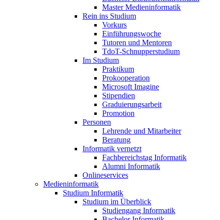
Master Medieninformatik
Rein ins Studium
Vorkurs
Einführungswoche
Tutoren und Mentoren
TdoT-Schnupperstudium
Im Studium
Praktikum
Prokooperation
Microsoft Imagine
Stipendien
Graduierungsarbeit
Promotion
Personen
Lehrende und Mitarbeiter
Beratung
Informatik vernetzt
Fachbereichstag Informatik
Alumni Informatik
Onlineservices
Medieninformatik
Studium Informatik
Studium im Überblick
Studiengang Informatik
Bachelor Informatik