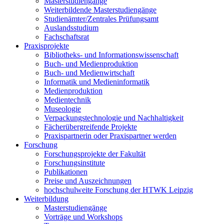
Masterstudiengänge
Weiterbildende Masterstudiengänge
Studienämter/Zentrales Prüfungsamt
Auslandsstudium
Fachschaftsrat
Praxisprojekte
Bibliotheks- und Informationswissenschaft
Buch- und Medienproduktion
Buch- und Medienwirtschaft
Informatik und Medieninformatik
Medienproduktion
Medientechnik
Museologie
Verpackungstechnologie und Nachhaltigkeit
Fächerübergreifende Projekte
Praxispartnerin oder Praxispartner werden
Forschung
Forschungsprojekte der Fakultät
Forschungsinstitute
Publikationen
Preise und Auszeichnungen
hochschulweite Forschung der HTWK Leipzig
Weiterbildung
Masterstudiengänge
Vorträge und Workshops