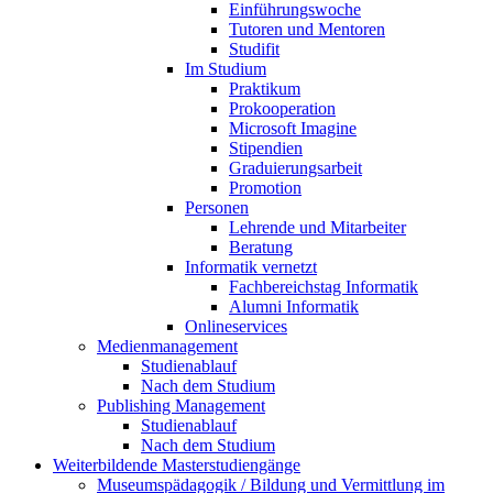
Einführungswoche
Tutoren und Mentoren
Studifit
Im Studium
Praktikum
Prokooperation
Microsoft Imagine
Stipendien
Graduierungsarbeit
Promotion
Personen
Lehrende und Mitarbeiter
Beratung
Informatik vernetzt
Fachbereichstag Informatik
Alumni Informatik
Onlineservices
Medienmanagement
Studienablauf
Nach dem Studium
Publishing Management
Studienablauf
Nach dem Studium
Weiterbildende Masterstudiengänge
Museumspädagogik / Bildung und Vermittlung im