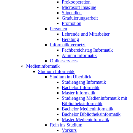
Prokooperation
Microsoft Imagine
Stipendien
Graduierungsarbeit
Promotion
Personen
Lehrende und Mitarbeiter
Beratung
Informatik vernetzt
Fachbereichstag Informatik
Alumni Informatik
Onlineservices
Medieninformatik
Studium Informatik
Studium im Überblick
Studiengang Informatik
Bachelor Informatik
Master Informatik
Studiengang Medieninformatik mit
Bibliotheksinformatik
Bachelor Medieninformatik
Bachelor Bibliotheksinformatik
Master Medieninformatik
Rein ins Studium
Vorkurs