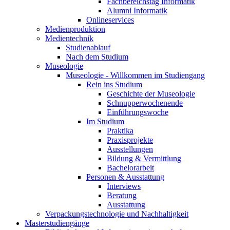
Fachbereichstag Informatik
Alumni Informatik
Onlineservices
Medienproduktion
Medientechnik
Studienablauf
Nach dem Studium
Museologie
Museologie - Willkommen im Studiengang
Rein ins Studium
Geschichte der Museologie
Schnupperwochenende
Einführungswoche
Im Studium
Praktika
Praxisprojekte
Ausstellungen
Bildung & Vermittlung
Bachelorarbeit
Personen & Ausstattung
Interviews
Beratung
Ausstattung
Verpackungstechnologie und Nachhaltigkeit
Masterstudiengänge