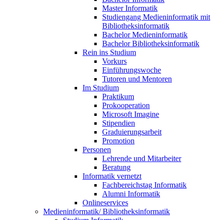
Master Informatik
Studiengang Medieninformatik mit
Bibliotheksinformatik
Bachelor Medieninformatik
Bachelor Bibliotheksinformatik
Rein ins Studium
Vorkurs
Einführungswoche
Tutoren und Mentoren
Im Studium
Praktikum
Prokooperation
Microsoft Imagine
Stipendien
Graduierungsarbeit
Promotion
Personen
Lehrende und Mitarbeiter
Beratung
Informatik vernetzt
Fachbereichstag Informatik
Alumni Informatik
Onlineservices
Medieninformatik/ Bibliotheksinformatik