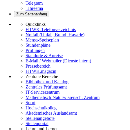
Telegram
Threema
Zum Seitenanfang
Quicklinks
HTWK-Telefonverzeichnis
Notfall (Unfall, Brand, Havarie)
Mensa-Speiseplan
Stundenpläne
Prüfungen
Standorte & Anreise
E-Mail / Webmailer (Dienste intern)
Pressebereich
HTWK.magazin
Zentrale Bereiche
Bibliothek und Katalog
Zentrales Prüfungsamt
IT-Servicezentrum
Mathematisch-Naturwissensch. Zentrum
Sport
Hochschulkolleg
Akademisches Auslandsamt
Stellenangebote
Stellenportal
Lehre und Lernen