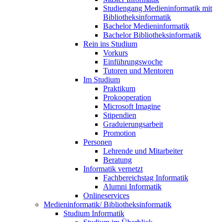
Studiengang Medieninformatik mit
Bibliotheksinformatik
Bachelor Medieninformatik
Bachelor Bibliotheksinformatik
Rein ins Studium
Vorkurs
Einführungswoche
Tutoren und Mentoren
Im Studium
Praktikum
Prokooperation
Microsoft Imagine
Stipendien
Graduierungsarbeit
Promotion
Personen
Lehrende und Mitarbeiter
Beratung
Informatik vernetzt
Fachbereichstag Informatik
Alumni Informatik
Onlineservices
Medieninformatik/ Bibliotheksinformatik
Studium Informatik