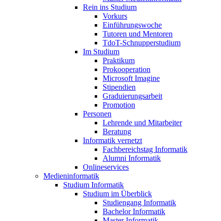
Rein ins Studium
Vorkurs
Einführungswoche
Tutoren und Mentoren
TdoT-Schnupperstudium
Im Studium
Praktikum
Prokooperation
Microsoft Imagine
Stipendien
Graduierungsarbeit
Promotion
Personen
Lehrende und Mitarbeiter
Beratung
Informatik vernetzt
Fachbereichstag Informatik
Alumni Informatik
Onlineservices
Medieninformatik
Studium Informatik
Studium im Überblick
Studiengang Informatik
Bachelor Informatik
Master Informatik