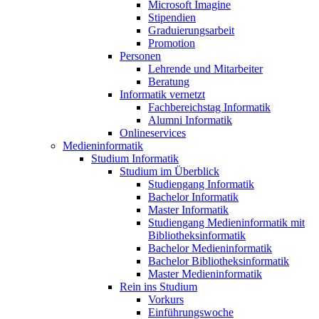
Microsoft Imagine
Stipendien
Graduierungsarbeit
Promotion
Personen
Lehrende und Mitarbeiter
Beratung
Informatik vernetzt
Fachbereichstag Informatik
Alumni Informatik
Onlineservices
Medieninformatik
Studium Informatik
Studium im Überblick
Studiengang Informatik
Bachelor Informatik
Master Informatik
Studiengang Medieninformatik mit
Bibliotheksinformatik
Bachelor Medieninformatik
Bachelor Bibliotheksinformatik
Master Medieninformatik
Rein ins Studium
Vorkurs
Einführungswoche