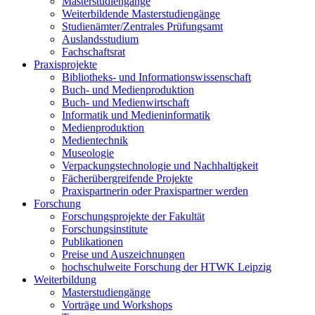
Masterstudiengänge
Weiterbildende Masterstudiengänge
Studienämter/Zentrales Prüfungsamt
Auslandsstudium
Fachschaftsrat
Praxisprojekte
Bibliotheks- und Informationswissenschaft
Buch- und Medienproduktion
Buch- und Medienwirtschaft
Informatik und Medieninformatik
Medienproduktion
Medientechnik
Museologie
Verpackungstechnologie und Nachhaltigkeit
Fächerübergreifende Projekte
Praxispartnerin oder Praxispartner werden
Forschung
Forschungsprojekte der Fakultät
Forschungsinstitute
Publikationen
Preise und Auszeichnungen
hochschulweite Forschung der HTWK Leipzig
Weiterbildung
Masterstudiengänge
Vorträge und Workshops