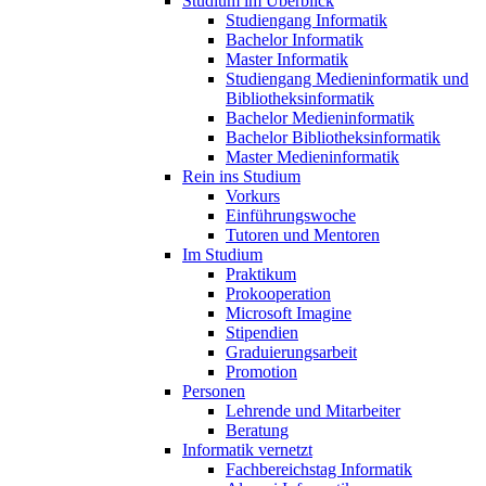
Studium im Überblick
Studiengang Informatik
Bachelor Informatik
Master Informatik
Studiengang Medieninformatik und
Bibliotheksinformatik
Bachelor Medieninformatik
Bachelor Bibliotheksinformatik
Master Medieninformatik
Rein ins Studium
Vorkurs
Einführungswoche
Tutoren und Mentoren
Im Studium
Praktikum
Prokooperation
Microsoft Imagine
Stipendien
Graduierungsarbeit
Promotion
Personen
Lehrende und Mitarbeiter
Beratung
Informatik vernetzt
Fachbereichstag Informatik