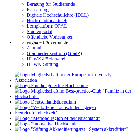
Beratung für Studierende
E-Learning
Digitale Hochschullehre (IDLL)
Hochschuldidaktik +
Lernplattform OPAL
Studienportal
Öffentliche Vorlesungen
engagiert & verbunden
Alumni
Graduiertenzentrum (GradZ)
HTWK-Förderverein
HTWK-Stiftung