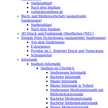
Studienablauf
Nach dem Studium
verlagsherstellung.de
Buch- und Medienwirtschaft (auslaufender
Studiengang)
Studienablauf
Nach dem Studium
3D-Druck und Funktionale Oberflächen (NEU)
Digitale Print-Technologien (auslaufender Studiengang)
Aus dem Studiengang
Exkursionen
Projekte im 1. Semester Druck und Verpackung
Schnuppertag
Informatik
Studium Informatik
Studium im Überblick
Studiengang Informatik
Bachelor Informatik
Master Informatik
Master Informatik in Teilzeit
Studiengang Medieninformatik mit
Bibliotheksinformatik
Bachelor Medieninformatik
Bachelor Bibliotheksinformatik
Master Medieninformatik