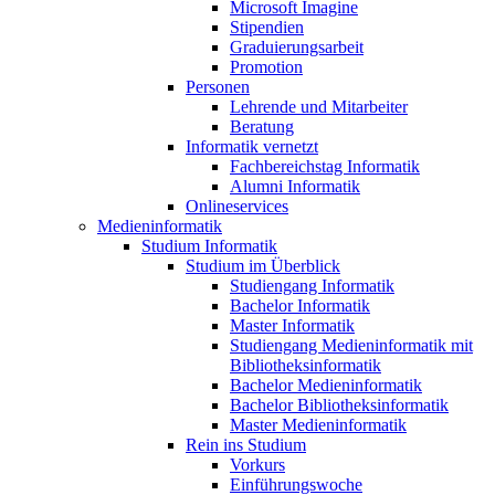
Microsoft Imagine
Stipendien
Graduierungsarbeit
Promotion
Personen
Lehrende und Mitarbeiter
Beratung
Informatik vernetzt
Fachbereichstag Informatik
Alumni Informatik
Onlineservices
Medieninformatik
Studium Informatik
Studium im Überblick
Studiengang Informatik
Bachelor Informatik
Master Informatik
Studiengang Medieninformatik mit
Bibliotheksinformatik
Bachelor Medieninformatik
Bachelor Bibliotheksinformatik
Master Medieninformatik
Rein ins Studium
Vorkurs
Einführungswoche