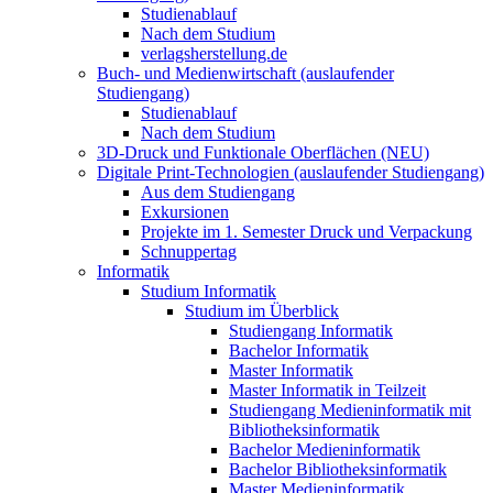
Studienablauf
Nach dem Studium
verlagsherstellung.de
Buch- und Medienwirtschaft (auslaufender
Studiengang)
Studienablauf
Nach dem Studium
3D-Druck und Funktionale Oberflächen (NEU)
Digitale Print-Technologien (auslaufender Studiengang)
Aus dem Studiengang
Exkursionen
Projekte im 1. Semester Druck und Verpackung
Schnuppertag
Informatik
Studium Informatik
Studium im Überblick
Studiengang Informatik
Bachelor Informatik
Master Informatik
Master Informatik in Teilzeit
Studiengang Medieninformatik mit
Bibliotheksinformatik
Bachelor Medieninformatik
Bachelor Bibliotheksinformatik
Master Medieninformatik