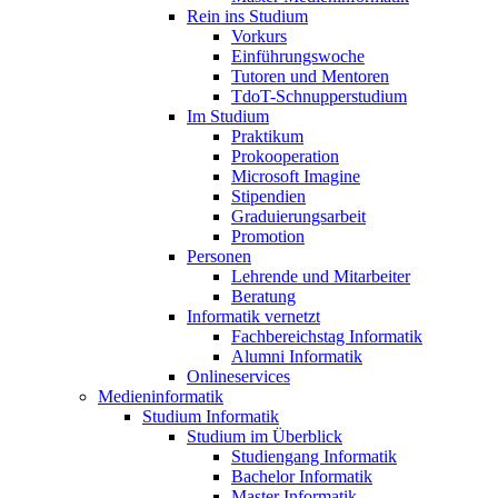
Rein ins Studium
Vorkurs
Einführungswoche
Tutoren und Mentoren
TdoT-Schnupperstudium
Im Studium
Praktikum
Prokooperation
Microsoft Imagine
Stipendien
Graduierungsarbeit
Promotion
Personen
Lehrende und Mitarbeiter
Beratung
Informatik vernetzt
Fachbereichstag Informatik
Alumni Informatik
Onlineservices
Medieninformatik
Studium Informatik
Studium im Überblick
Studiengang Informatik
Bachelor Informatik
Master Informatik