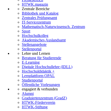
HTWK.magazin
Zentrale Bereiche
Bibliothek und Katalog
Zentrales Prüfungsamt
IT-Servicezentrum
Mathematisch-Naturwissensch. Zentrum
Sport
Hochschulkolleg
Akademisches Auslandsamt
Stellenangebote
Stellenportal
Lehre und Lernen
Beratung für Studierende
E-Learning
Digitale Hochschullehre (IDLL)
Hochschuldidaktik +
Lernplattform OPAL
Studienportal
Öffentliche Vorlesungen
engagiert & verbunden
Alumni
Graduiertenzentrum (GradZ)
HTWK-Förderverein
HTWK-Stiftung