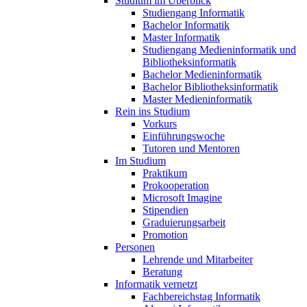
Studium im Überblick
Studiengang Informatik
Bachelor Informatik
Master Informatik
Studiengang Medieninformatik und
Bibliotheksinformatik
Bachelor Medieninformatik
Bachelor Bibliotheksinformatik
Master Medieninformatik
Rein ins Studium
Vorkurs
Einführungswoche
Tutoren und Mentoren
Im Studium
Praktikum
Prokooperation
Microsoft Imagine
Stipendien
Graduierungsarbeit
Promotion
Personen
Lehrende und Mitarbeiter
Beratung
Informatik vernetzt
Fachbereichstag Informatik