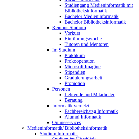
Studiengang Medieninformatik mit
Bibliotheksinformatik
Bachelor Medieninformatik
Bachelor Bibliotheksinformatik
Rein ins Studium
Vorkurs
Einführungswoche
Tutoren und Mentoren
Im Studium
Praktikum
Prokooperation
Microsoft Imagine
Stipendien
Graduierungsarbeit
Promotion
Personen
Lehrende und Mitarbeiter
Beratung
Informatik vernetzt
Fachbereichstag Informatik
Alumni Informatik
Onlineservices
Medieninformatik/ Bibliotheksinformatik
Studium Informatik