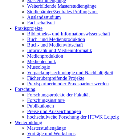
Masterstudiengänge
Weiterbildende Masterstudiengänge
Studienämter/Zentrales Prüfungsamt
Auslandsstudium
Fachschaftsrat
Praxisprojekte
Bibliotheks- und Informationswissenschaft
Buch- und Medienproduktion
Buch- und Medienwirtschaft
Informatik und Medieninformatik
Medienproduktion
Medientechnik
Museologie
Verpackungstechnologie und Nachhaltigkeit
Fächerübergreifende Projekte
Praxispartnerin oder Praxispartner werden
Forschung
Forschungsprojekte der Fakultät
Forschungsinstitute
Publikationen
Preise und Auszeichnungen
hochschulweite Forschung der HTWK Leipzig
Weiterbildung
Masterstudiengänge
Vorträge und Workshops