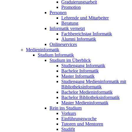
Graduierungsarbeit
Promotion
Personen
Lehrende und Mitarbeiter
Beratung
Informatik vernetzt
Fachbereichstag Informatik
Alumni Informatik
Onlineservices
Medieninformatik
Studium Informatik
Studium im Überblick
Studiengang Informatik
Bachelor Informatik
Master Informatik
Studiengang Medieninformatik mit
Bibliotheksinformatik
Bachelor Medieninformatik
Bachelor Bibliotheksinformatik
Master Medieninformatik
Rein ins Studium
Vorkurs
Einführungswoche
Tutoren und Mentoren
Studifit