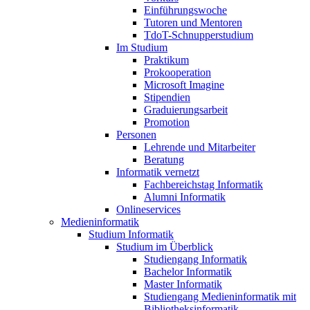
Einführungswoche
Tutoren und Mentoren
TdoT-Schnupperstudium
Im Studium
Praktikum
Prokooperation
Microsoft Imagine
Stipendien
Graduierungsarbeit
Promotion
Personen
Lehrende und Mitarbeiter
Beratung
Informatik vernetzt
Fachbereichstag Informatik
Alumni Informatik
Onlineservices
Medieninformatik
Studium Informatik
Studium im Überblick
Studiengang Informatik
Bachelor Informatik
Master Informatik
Studiengang Medieninformatik mit
Bibliotheksinformatik