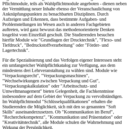
Pflichtmodule, teils als Wahlpflichtmodule angeboten - dienen neben
der Vermittlung neuer Inhalte ebenso der Veranschaulichung von
Anknüpfungspunkten zu benachbarten Disziplinen. Durch
Aufzeigen und Erkennen, dass bestimmte Aufgaben- und
Problemstellungen im Wesen auch in anderen Fachgebieten
auftreten, wird ganz bewusst das methodenorientierte Denken
losgelöst vom Einzelfall geschult. Die Studierenden besuchen
hierfür Module wie "Grundlagen der Drucktechnik", "Flexo- und
Tiefdruck", "Bedruckstoffverarbeitung" oder "Förder- und
Lagertechnik".
Für die Spezialisierung und das Verfolgen eigener Interessen steht
ein umfangreicher Wahlpflichtkatalog zur Verfügung, aus dem
mindestens drei Lehrveranstaltung zu wählen sind. Module wie
"Verpackungsrecht", "Verpackungsmaschinen",
"Wechselwirkungen zwischen Verpackung und Gut",
"Verpackungskalkulation" oder "Arbeitsschutz- und
Umweltmanagement" bieten Gelegenheit, die Fachkenntnisse
insbesondere auf dem Gebiet der Verpackung zu vervollständigen.
Im Wahlpflichtmodul "Schlüsselqualifikationen" erhalten die
Studierenden die Möglichkeit, sich mit den so genannten "Soft
Skills" auseinanderzusetzen. Ob "Kommunikation im Beruf",
"Recherchekompetenz", "Kommunikation und Präsentation" oder
"Kreativitätstechnik", alle Module schulen die Wahrnehmung und
Wirkung der Persönlichkeit.