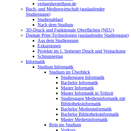
verlagsherstellung.de
Buch- und Medienwirtschaft (auslaufender
Studiengang)
Studienablauf
Nach dem Studium
3D-Druck und Funktionale Oberflächen (NEU)
Digitale Print-Technologien (auslaufender Studiengang)
Aus dem Studiengang
Exkursionen
Projekte im 1. Semester Druck und Verpackung
Schnuppertag
Informatik
Studium Informatik
Studium im Überblick
Studiengang Informatik
Bachelor Informatik
Master Informatik
Master Informatik in Teilzeit
Studiengang Medieninformatik mit
Bibliotheksinformatik
Bachelor Medieninformatik
Bachelor Bibliotheksinformatik
Master Medieninformatik
Rein ins Studium
Vorkurs