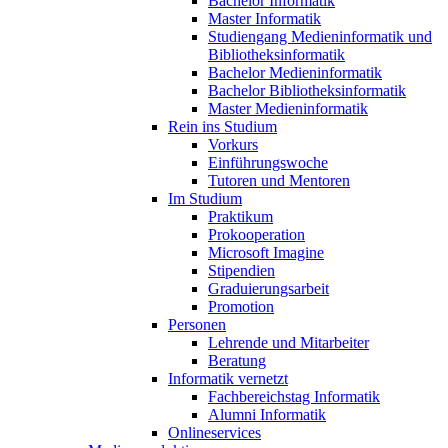
Bachelor Informatik
Master Informatik
Studiengang Medieninformatik und
Bibliotheksinformatik
Bachelor Medieninformatik
Bachelor Bibliotheksinformatik
Master Medieninformatik
Rein ins Studium
Vorkurs
Einführungswoche
Tutoren und Mentoren
Im Studium
Praktikum
Prokooperation
Microsoft Imagine
Stipendien
Graduierungsarbeit
Promotion
Personen
Lehrende und Mitarbeiter
Beratung
Informatik vernetzt
Fachbereichstag Informatik
Alumni Informatik
Onlineservices