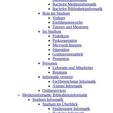
Bachelor Medieninformatik
Bachelor Bibliotheksinformatik
Rein ins Studium
Vorkurs
Einführungswoche
Tutoren und Mentoren
Im Studium
Praktikum
Prokooperation
Microsoft Imagine
Stipendien
Graduierungsarbeit
Promotion
Personen
Lehrende und Mitarbeiter
Beratung
Informatik vernetzt
Fachbereichstag Informatik
Alumni Informatik
Onlineservices
Medieninformatik/ Bibliotheksinformatik
Studium Informatik
Studium im Überblick
Studiengang Informatik