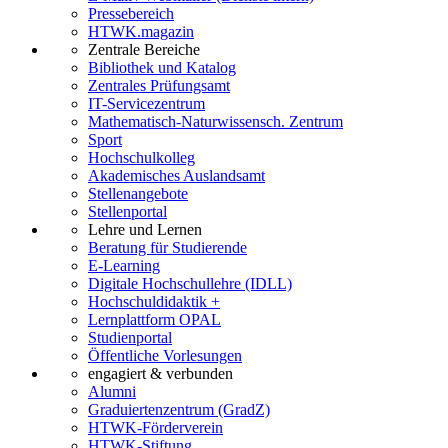
Pressebereich
HTWK.magazin
Zentrale Bereiche
Bibliothek und Katalog
Zentrales Prüfungsamt
IT-Servicezentrum
Mathematisch-Naturwissensch. Zentrum
Sport
Hochschulkolleg
Akademisches Auslandsamt
Stellenangebote
Stellenportal
Lehre und Lernen
Beratung für Studierende
E-Learning
Digitale Hochschullehre (IDLL)
Hochschuldidaktik +
Lernplattform OPAL
Studienportal
Öffentliche Vorlesungen
engagiert & verbunden
Alumni
Graduiertenzentrum (GradZ)
HTWK-Förderverein
HTWK-Stiftung