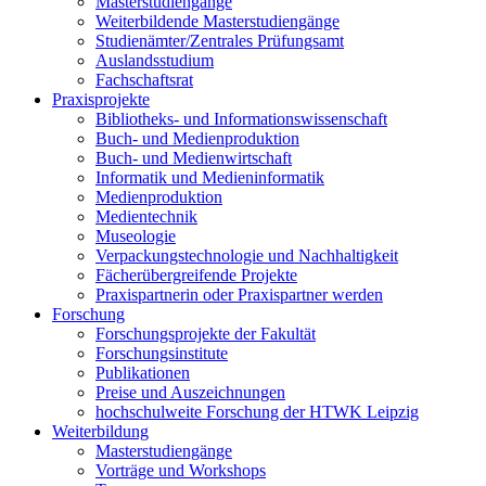
Masterstudiengänge
Weiterbildende Masterstudiengänge
Studienämter/Zentrales Prüfungsamt
Auslandsstudium
Fachschaftsrat
Praxisprojekte
Bibliotheks- und Informationswissenschaft
Buch- und Medienproduktion
Buch- und Medienwirtschaft
Informatik und Medieninformatik
Medienproduktion
Medientechnik
Museologie
Verpackungstechnologie und Nachhaltigkeit
Fächerübergreifende Projekte
Praxispartnerin oder Praxispartner werden
Forschung
Forschungsprojekte der Fakultät
Forschungsinstitute
Publikationen
Preise und Auszeichnungen
hochschulweite Forschung der HTWK Leipzig
Weiterbildung
Masterstudiengänge
Vorträge und Workshops