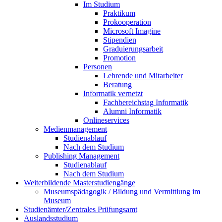
Im Studium
Praktikum
Prokooperation
Microsoft Imagine
Stipendien
Graduierungsarbeit
Promotion
Personen
Lehrende und Mitarbeiter
Beratung
Informatik vernetzt
Fachbereichstag Informatik
Alumni Informatik
Onlineservices
Medienmanagement
Studienablauf
Nach dem Studium
Publishing Management
Studienablauf
Nach dem Studium
Weiterbildende Masterstudiengänge
Museumspädagogik / Bildung und Vermittlung im
Museum
Studienämter/Zentrales Prüfungsamt
Auslandsstudium