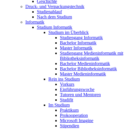
Geschichte
Druck- und Verpackungstechnik
Studienablauf
Nach dem Studium
Informatik
Studium Informatik
Studium im Überblick
Studiengang Informatik
Bachelor Informatik
Master Informatik
Studiengang Medieninformatik mit
Bibliotheksinformatik
Bachelor Medieninformatik
Bachelor Bibliotheksinformatik
Master Medieninformatik
Rein ins Studium
Vorkurs
Einführungswoche
Tutoren und Mentoren
Studifit
Im Studium
Praktikum
Prokooperation
Microsoft Imagine
Stipendien